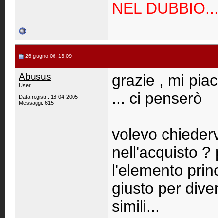
NEL DUBBIO...
26 giugno 06, 13:09
Abusus
grazie , mi pi
User
... ci penserò
Data registr.: 18-04-2005
Messaggi: 615
volevo chiederv
nell'acquisto ?
l'elemento pri
giusto per dive
simili...