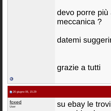
devo porre più 
meccanica ?
datemi suggeri
grazie a tutti
26 giugno 06, 15:29
foxed
su ebay le trov
User