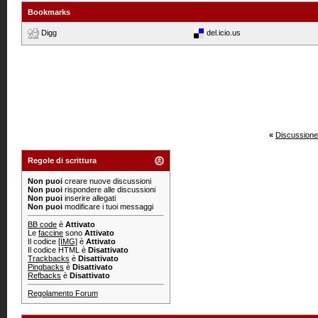
Bookmarks
Digg
del.icio.us
«
Discussione
Regole di scrittura
Non puoi
creare nuove discussioni
Non puoi
rispondere alle discussioni
Non puoi
inserire allegati
Non puoi
modificare i tuoi messaggi
BB code
è
Attivato
Le
faccine
sono
Attivato
Il codice
[IMG]
è
Attivato
Il codice HTML è
Disattivato
Trackbacks
è
Disattivato
Pingbacks
è
Disattivato
Refbacks
è
Disattivato
Regolamento Forum