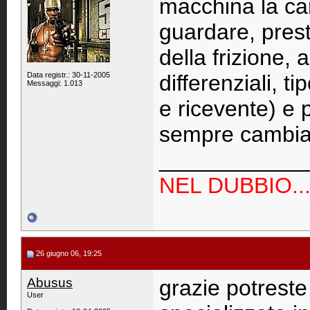
macchina la car
guardare, pres
della frizione,
Data registr.: 30-11-2005
differenziali, ti
Messaggi: 1.013
e ricevente) e 
sempre cambia
____________
NEL DUBBIO...
26 giugno 06, 19:25
Abusus
grazie potreste
User