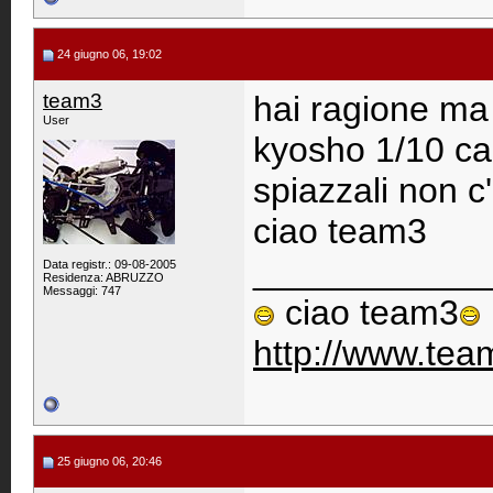
24 giugno 06, 19:02
team3
hai ragione ma
User
kyosho 1/10 car
spiazzali non c
ciao team3
____________
Data registr.: 09-08-2005
Residenza: ABRUZZO
Messaggi: 747
ciao team3
http://www.team
25 giugno 06, 20:46