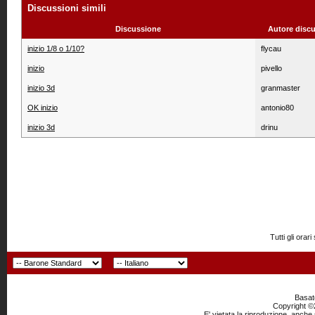
Discussioni simili
Discussione
Autore disc
inizio 1/8 o 1/10?
flycau
inizio
pivello
inizio 3d
granmaster
OK inizio
antonio80
inizio 3d
drinu
Tutti gli or
Basato
Copyright ©2
E' vietata la riproduzione, anche