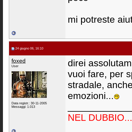
mi potreste aiu
24 giugno 06, 16:10
foxed
direi assoluta
User
vuoi fare, per
stradale, anche 
emozioni...
Data registr.: 30-11-2005
____________
Messaggi: 1.013
NEL DUBBIO...