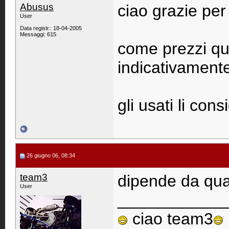
Abusus
ciao grazie per 
User
Data registr.: 18-04-2005
Messaggi: 615
come prezzi qu
indicativament
gli usati li cons
26 giugno 06, 08:34
team3
dipende da qua
User
____________
ciao team3