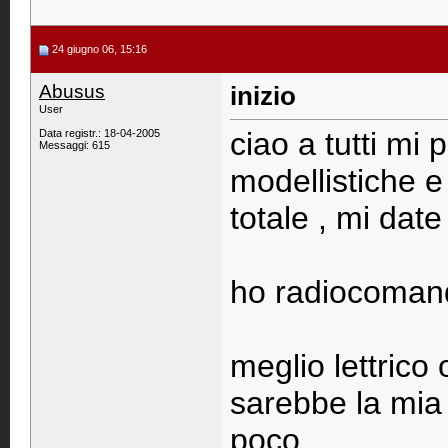
24 giugno 06, 15:16
Abusus
inizio
User
ciao a tutti mi 
Data registr.: 18-04-2005
Messaggi: 615
modellistiche e
totale , mi date
ho radiocomandi
meglio lettrico
sarebbe la mia
poco