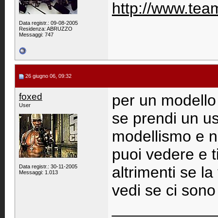
http://www.team
Data registr.: 09-08-2005
Residenza: ABRUZZO
Messaggi: 747
26 giugno 06, 09:32
foxed
per un modello
User
se prendi un us
modellismo e n
puoi vedere e t
Data registr.: 30-11-2005
altrimenti se la
Messaggi: 1.013
vedi se ci sono
____________