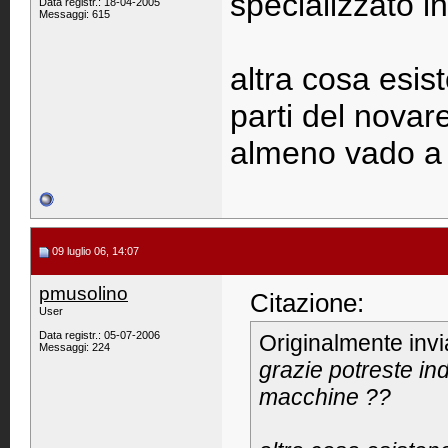
specializzato 
Data registr.: 18-04-2005
Messaggi: 615
altra cosa esist
parti del nova
almeno vado a 
09 luglio 06, 14:07
pmusolino
Citazione:
User
Data registr.: 05-07-2006
Originalmente inv
Messaggi: 224
grazie potreste in
macchine ??