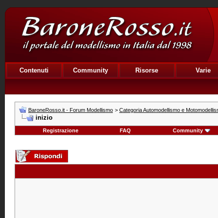
Contenuti
Community
Risorse
Varie
BaroneRosso.it - Forum Modellismo
>
Categoria Automodellismo e Motomodelli
inizio
Registrazione
FAQ
Community