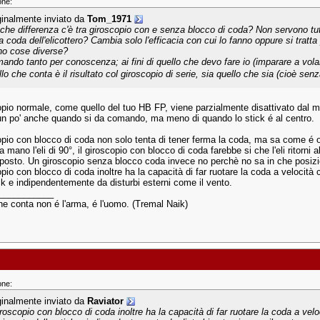
one:
ginalmente inviato da
Tom_1971
che differenza c'è tra giroscopio con e senza blocco di coda? Non servono tutt
a coda dell'elicottero? Cambia solo l'efficacia con cui lo fanno oppure si tratta
no cose diverse?
ando tanto per conoscenza; ai fini di quello che devo fare io (imparare a vola
llo che conta è il risultato col giroscopio di serie, sia quello che sia (cioè se
copio normale, come quello del tuo HB FP, viene parzialmente disattivato dal m
un po' anche quando si da comando, ma meno di quando lo stick é al centro.
opio con blocco di coda non solo tenta di tener ferma la coda, ma sa come é orie
a mano l'eli di 90°, il giroscopio con blocco di coda farebbe si che l'eli ritorni a
posto. Un giroscopio senza blocco coda invece no perchè no sa in che posizione
copio con blocco di coda inoltre ha la capacità di far ruotare la coda a veloci
ick e indipendentemente da disturbi esterni come il vento.
___________
he conta non é l'arma, é l'uomo. (Tremal Naik)
one:
ginalmente inviato da
Raviator
giroscopio con blocco di coda inoltre ha la capacità di far ruotare la coda a ve