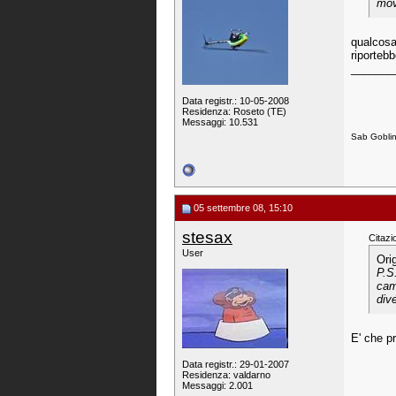
mov
qualcosa
riportebb
_______
Data registr.: 10-05-2008
Residenza: Roseto (TE)
Messaggi: 10.531
Sab Goblin
05 settembre 08, 15:10
stesax
Citazi
User
Ori
P.S
cam
div
E' che pr
Data registr.: 29-01-2007
Residenza: valdarno
Messaggi: 2.001