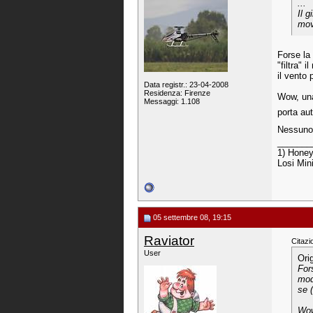
...
Il 
mov
Forse la
"filtra"
il vento 
Data registr.: 23-04-2008
Residenza: Firenze
Wow, una
Messaggi: 1.108
porta au
Nessuno
_______
1) Honey
Losi Min
05 settembre 08, 19:15
Raviator
Citazi
User
Ori
For
mod
se 
Wow