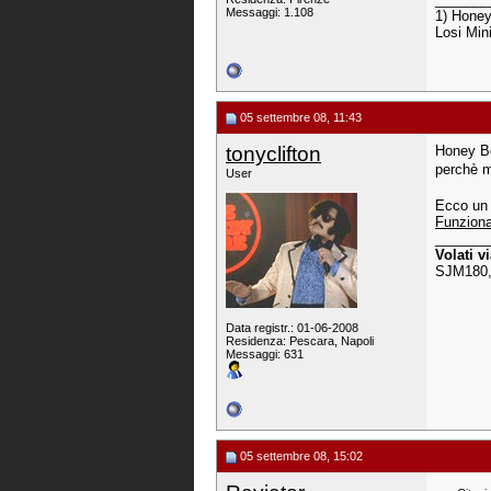
Messaggi: 1.108
1) Honey
Losi Min
05 settembre 08, 11:43
tonyclifton
Honey Be
perchè m
User
Ecco un 
Funzion
_______
Volati v
SJM180,
Data registr.: 01-06-2008
Residenza: Pescara, Napoli
Messaggi: 631
05 settembre 08, 15:02