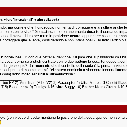
, virate "intenzionali" e trim della coda
do: ma come è che il giroscopio non tenta di correggere e annullare anche le v
iamente con lo stick? Si disattiva momentaneamente durante il comando impartit
uando il servo del rotore torna in posizione neutra, oppure semplicemente non 
 a correggere quelle lente, considerandole non intenzionali? Ho letto l'articol
un honey bee FP con due batterie identiche. Mi pare che al passaggio da una ba
della coda, come se a stick centrato con le due batterie la coda tendesse a 
e dal giroscopio? Dal momento che il controllo della coda è la prima funzione 
condi prima di non alzarsi più l'elicottero comincia a sbandare incontrollatamen
i coda) sono molto sensibili all'alimentazione?
___________
 Bee FP 2) Mini Titan (V1 e V2) 3) Paracopter 4) Ultra-Micro J-3 Cub 5) Blad
i T 8) Blade mcpx 9) Turnigy 1/16 Nitro Buggy 10) Basher Nictro Circus 1/10
copio (con blocco di coda) mantiene la posizione della coda quando non sei tu 