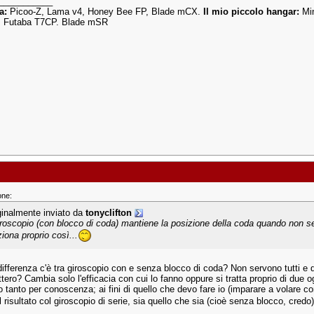
___________
ia:
Picoo-Z, Lama v4, Honey Bee FP, Blade mCX.
Il mio piccolo hangar:
Min
 Futaba T7CP. Blade mSR
one:
ginalmente inviato da
tonyclifton
giroscopio (con blocco di coda) mantiene la posizione della coda quando non se
ziona proprio così...
ifferenza c'è tra giroscopio con e senza blocco di coda? Non servono tutti e d
ottero? Cambia solo l'efficacia con cui lo fanno oppure si tratta proprio di due
tanto per conoscenza; ai fini di quello che devo fare io (imparare a volare co
l risultato col giroscopio di serie, sia quello che sia (cioè senza blocco, credo
___________