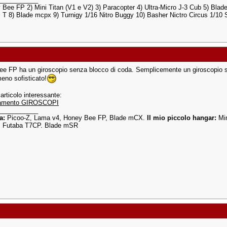
 Bee FP 2) Mini Titan (V1 e V2) 3) Paracopter 4) Ultra-Micro J-3 Cub 5) Blad
i T 8) Blade mcpx 9) Turnigy 1/16 Nitro Buggy 10) Basher Nictro Circus 1/10
e FP ha un giroscopio senza blocco di coda. Semplicemente un giroscopio 
eno sofisticato!
articolo interessante:
amento GIROSCOPI
___________
ia:
Picoo-Z, Lama v4, Honey Bee FP, Blade mCX.
Il mio piccolo hangar:
Min
 Futaba T7CP. Blade mSR