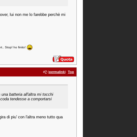
over, lui non me lo farebbe perchè mi
. Stop! ho finito!
#
7
(
permalink
)
Top
na batteria all'altra mi tocchi
la coda tendesse a comportarsi
ira di piu' con l'altra meno tutto qua