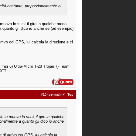
locità costante, proporzionalmente al
 muovo lo stick il giro in qualche modo
 a quanto gli dico io anche se (ad esempio)
rivo col GPS, lui calcola la direzione e ci
e msr 6) Ultra-Micro T-28 Trojan 7) Team
 SCT
#
10
(
permalink
)
Top
o io muovo lo stick il giro in qualche
ionalmente a quanto gli dico io anche
di arrivo col GPS, lui calcola la