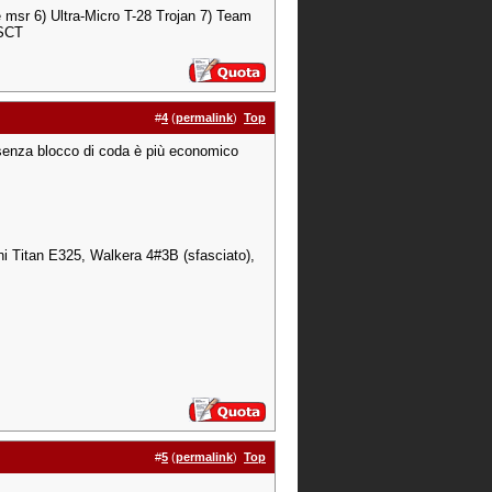
e msr 6) Ultra-Micro T-28 Trojan 7) Team
 SCT
#
4
(
permalink
)
Top
senza blocco di coda è più economico
i Titan E325, Walkera 4#3B (sfasciato),
#
5
(
permalink
)
Top