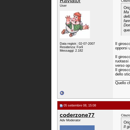
Raviator
Citazi
User
Ori
Ma 
dell
fan
Dom
que
Il giros
Data registr.: 02-07-2007
Residenza: Forlì
opporsi 
Messaggi: 2.182
Il girosc
ruotassi 
verso op
Il giros
dello st
_______
Quello c
05 settembre 08, 15:08
coderzone77
Citazi
Adv Moderator
Ori
Il 