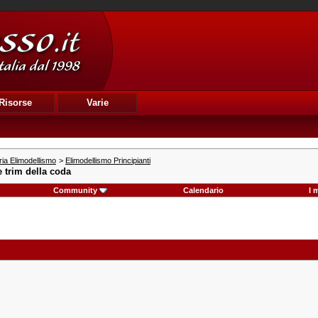
Risorse
Varie
ia Elimodellismo
>
Elimodellismo Principianti
e trim della coda
Community
Calendario
I 