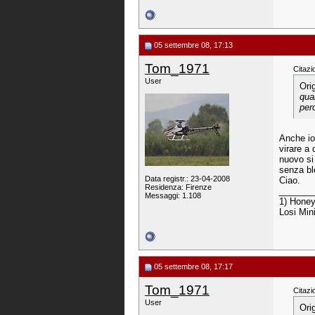
05 settembre 08, 17:13
Tom_1971
Citazi
User
Ori
qua
per
Anche io
virare a 
nuovo si
senza blo
Data registr.: 23-04-2008
Ciao.
Residenza: Firenze
_______
Messaggi: 1.108
1) Honey
Losi Min
05 settembre 08, 17:17
Tom_1971
Citazi
User
Ori