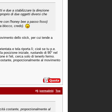
i e due a stabilizzare la direzione
 proprio di due oggetti diversi che
re con l'honey bee a passo fisso)
nza blocco, credo).
ovimento dello stick, per cui tende a
ntata e tela riporta lì; cioè se tu p.e.
lla posizione iniziale, ruotando di 90° nel
 è l'eli, cerca solo di tenerlo fermo.
tà costante, proporzionalmente al movimento
#
6
(
permalink
)
Top
locità costante, proporzionalmente al