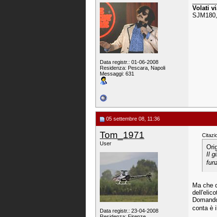
_______
Volati v
SJM180,
Data registr.: 01-06-2008
Residenza: Pescara, Napoli
Messaggi: 631
05 settembre 08, 11:36
Tom_1971
Citazi
User
Ori
Il 
fun
Ma che d
dell'elic
Domando 
conta è i
Data registr.: 23-04-2008
_______
Residenza: Firenze