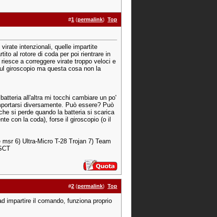
#
1
(
permalink
)
Top
irate intenzionali, quelle impartite
o al rotore di coda per poi rientrare in
riesce a correggere virate troppo veloci e
o sul giroscopio ma questa cosa non la
tteria all'altra mi tocchi cambiare un po'
comportarsi diversamente. Può essere? Può
che si perde quando la batteria si scarica
te con la coda), forse il giroscopio (o il
e msr 6) Ultra-Micro T-28 Trojan 7) Team
 SCT
#
2
(
permalink
)
Top
ad impartire il comando, funziona proprio