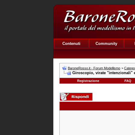
Contenuti
Community
BaroneRosso.it - Forum Modellismo
>
Categor
Giroscopio, virate "intenzionali" 
Registrazione
FAQ