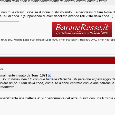
imento dello stick e indipendentemente da disturbi esterni come il vento.
 non mi è chiaro.. cioè se dunque io sto volando... e decidessi di fare Nose H
e l'eli di coda ? (supponendo di aver decollato avendo l'eli visto dalla coda...)
___________
 RAW 580, Mikado Logo 600, Mikado Logo 500, T-Rex 600 ESP, T-Rex 500 DFC, T-Rex 450 Sport.
one:
ginalmente inviato da
Tom_1971
. Ho un honey bee FP con due batterie identiche. Mi pare che al passaggio da u
biare un po' il trim della coda, come se a stick centrato con le due batterie 
ersamente.
obabilmente una batteria e' piu' performante dell'altra, quindi con una li rotore g