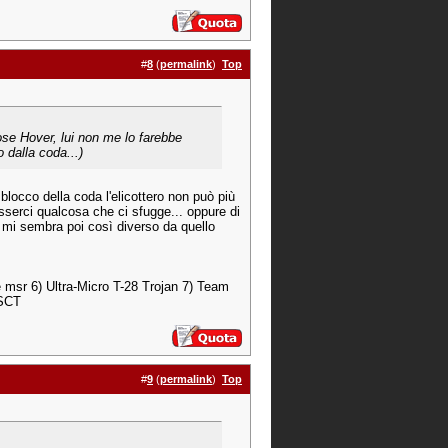
#
8
(
permalink
)
Top
ose Hover, lui non me lo farebbe
o dalla coda...)
locco della coda l'elicottero non può più
esserci qualcosa che ci sfugge... oppure di
n mi sembra poi così diverso da quello
e msr 6) Ultra-Micro T-28 Trojan 7) Team
 SCT
#
9
(
permalink
)
Top