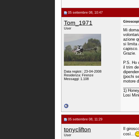
05 settembre 08, 10:47
Tom_1971
Giroscopio
User
Mi doman
volontar
azione q
si limita
capisco.
Grazie.
P.S. Ho 
il trim 
Data registr.: 23-04-2008
dipender
Residenza: Firenze
(pochi se
Messaggi: 1.108
motore d
_______
1) Honey
Losi Min
05 settembre 08, 11:29
tonyclifton
Il giros
così...
User