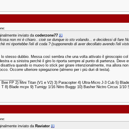
one:
ginalmente inviato da
coderzone77
lcosa non mi è chiaro.. cioè se dunque io sto volando... e decidessi di fare N
chè mi riportebbe l'eli di coda ? (supponendo di aver decollato avendo l'eli vist
 lo stesso dubbio. Messa così sembra che una volta attivato il giroscopio col b
destra e a sinistra perchè il giro lo riporta sempre al punto di partenza. Deve 
 disattiva quando io muovo lo stick per girare intenzionalmente, ma allora no
cco. Occorre ulteriore spiegazione (almeno per i più duri di testa).
___________
 Bee FP 2) Mini Titan (V1 e V2) 3) Paracopter 4) Ultra-Micro J-3 Cub 5) Blad
i T 8) Blade mcpx 9) Turnigy 1/16 Nitro Buggy 10) Basher Nictro Circus 1/10
one:
ginalmente inviato da
Raviator