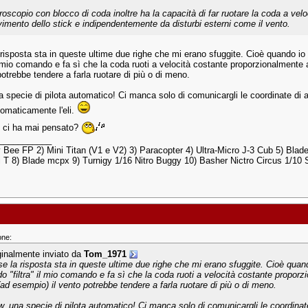
giroscopio con blocco di coda inoltre ha la capacità di far ruotare la coda a ve
imento dello stick e indipendentemente da disturbi esterni come il vento.
 risposta sta in queste ultime due righe che mi erano sfuggite. Cioè quando io
 il mio comando e fa sì che la coda ruoti a velocità costante proporzionalmente
potrebbe tendere a farla ruotare di più o di meno.
 specie di pilota automatico! Ci manca solo di comunicargli le coordinate di ar
tomaticamente l'eli.
 ci ha mai pensato?
___________
 Bee FP 2) Mini Titan (V1 e V2) 3) Paracopter 4) Ultra-Micro J-3 Cub 5) Blad
i T 8) Blade mcpx 9) Turnigy 1/16 Nitro Buggy 10) Basher Nictro Circus 1/10
one:
ginalmente inviato da
Tom_1971
se la risposta sta in queste ultime due righe che mi erano sfuggite. Cioè quand
o "filtra" il mio comando e fa sì che la coda ruoti a velocità costante proporz
(ad esempio) il vento potrebbe tendere a farla ruotare di più o di meno.
, una specie di pilota automatico! Ci manca solo di comunicargli le coordinate 