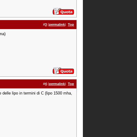
#
3
(
permalink
)
Top
ema)
#
4
(
permalink
)
Top
 delle lipo in termini di C (lipo 1500 mha,