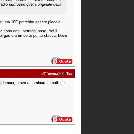
radio purtroppo quella originale della
 e' una 10C potrebbe essere piccola.
da capo con i settaggi base. Hai il
el gas e a un certo punto stacca. Deve
#
7
(
permalink
)
Top
 (domani, provo a cambiare le batterie