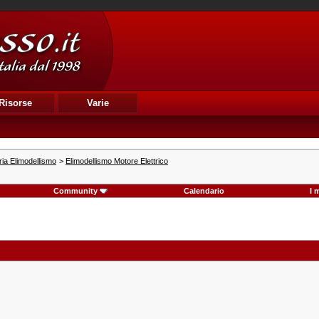
Risorse
Varie
ia Elimodellismo
>
Elimodellismo Motore Elettrico
Community
Calendario
I 