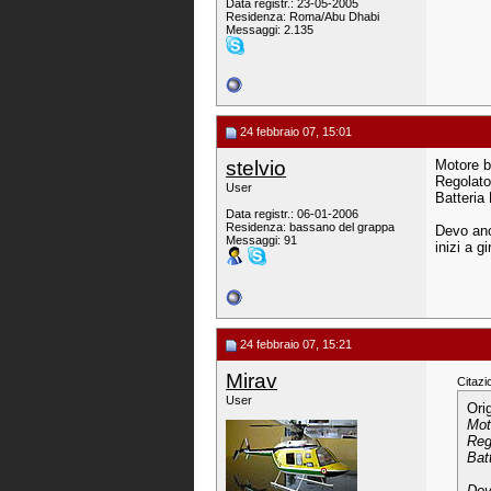
Data registr.: 23-05-2005
Residenza: Roma/Abu Dhabi
Messaggi: 2.135
24 febbraio 07, 15:01
stelvio
Motore b
Regolat
User
Batteria
Data registr.: 06-01-2006
Residenza: bassano del grappa
Devo anc
Messaggi: 91
inizi a g
24 febbraio 07, 15:21
Mirav
Citazi
User
Ori
Mot
Reg
Bat
Dev