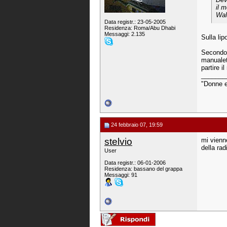
il 
Wal
Data registr.: 23-05-2005
Residenza: Roma/Abu Dhabi
Messaggi: 2.135
Sulla li
Secondo m
manualet
partire i
_______
"Donne e 
24 febbraio 07, 19:59
stelvio
mi vienn
della rad
User
Data registr.: 06-01-2006
Residenza: bassano del grappa
Messaggi: 91