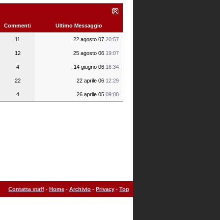
Commenti
Ultimo Messaggio
11
22 agosto 07
20:57
12
25 agosto 06
19:07
4
14 giugno 06
16:34
22
22 aprile 06
12:29
4
26 aprile 05
09:08
Contatta staff
-
Home
-
Archivio
-
Privacy
-
Top