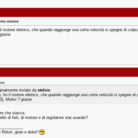
nto motore
il motore eletrico, che quando raggiunge una certa velocità si spegne di colpo,
grazie
one:
ginalmente inviato da
stelvio
o, ho il motore eletrico, che quando raggiunge una certa velocità si spegne di c
0), Motivi ? grazie
re che stacca.
llo di heli, di motore e di regolatore stai usando?
___________
Rotori, gioie e dolori"