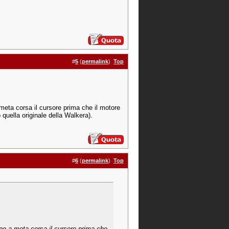
#
5
(
permalink
)
Top
meta corsa il cursore prima che il motore
 quella originale della Walkera).
#
6
(
permalink
)
Top
no a meta corsa il cursore prima che