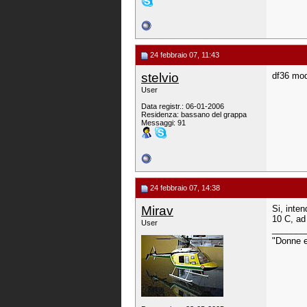
24 febbraio 07, 11:43
stelvio
df36 mod
User
Data registr.: 06-01-2006
Residenza: bassano del grappa
Messaggi: 91
24 febbraio 07, 14:38
Mirav
Si, inten
10 C, ad
User
_______
"Donne e 