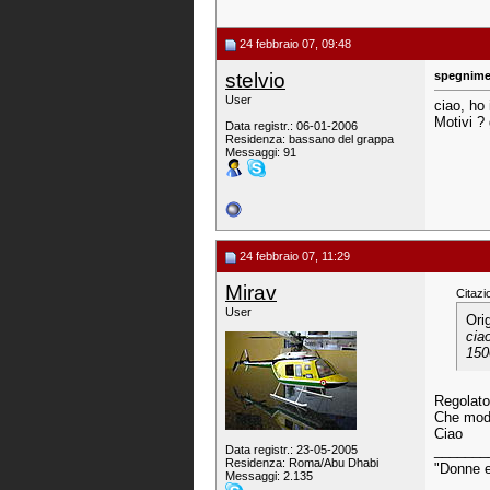
24 febbraio 07, 09:48
stelvio
spegnime
User
ciao, ho 
Motivi ? 
Data registr.: 06-01-2006
Residenza: bassano del grappa
Messaggi: 91
24 febbraio 07, 11:29
Mirav
Citazi
User
Ori
cia
150
Regolato
Che mode
Ciao
_______
Data registr.: 23-05-2005
Residenza: Roma/Abu Dhabi
"Donne e 
Messaggi: 2.135