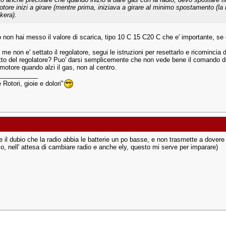
motore inizi a girare (mentre prima, iniziava a girare al minimo spostamento (la 
kera).
po non hai messo il valore di scarica, tipo 10 C 15 C20 C che e' importante, se
e non e' settato il regolatore, segui le istruzioni per resettarlo e ricomincia 
to del regolatore? Puo' darsi semplicemente che non vede bene il comando d
l motore quando alzi il gas, non al centro.
___________
Rotori, gioie e dolori"
e il dubio che la radio abbia le batterie un po basse, e non trasmette a dovere
io, nell' attesa di cambiare radio e anche ely, questo mi serve per imparare)