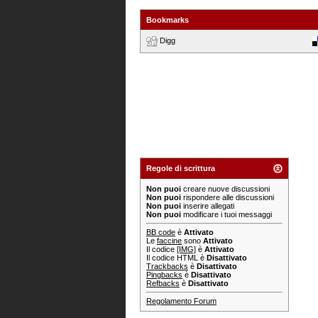
Bookmarks
Digg
Regole di scrittura
Non puoi
creare nuove discussioni
Non puoi
rispondere alle discussioni
Non puoi
inserire allegati
Non puoi
modificare i tuoi messaggi
BB code
è
Attivato
Le
faccine
sono
Attivato
Il codice
[IMG]
è
Attivato
Il codice HTML è
Disattivato
Trackbacks
è
Disattivato
Pingbacks
è
Disattivato
Refbacks
è
Disattivato
Regolamento Forum