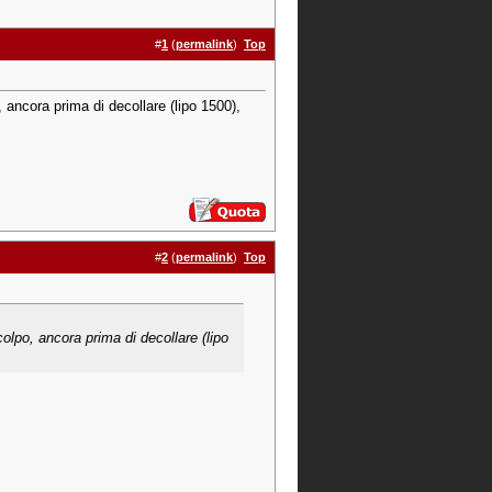
#
1
(
permalink
)
Top
 ancora prima di decollare (lipo 1500),
#
2
(
permalink
)
Top
olpo, ancora prima di decollare (lipo