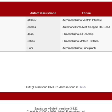
Autore discussione
Forum
attilio67
Aeromodellismo Ventole Intubate
cobras
Automodellismo Mot. Scoppio On-Road
Joso
Elimodellismo in Generale
roblau
Elimodellismo Motore Elettrico
Poni
Aeromodellismo Principianti
Tutti gli orari sono GMT +2. Adesso sono le
06:55
.
Basato su: vBulletin versione 3.8.11
Copyright ©2000 - 2026, Jelsoft Enterprises Ltd.