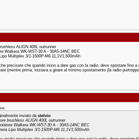
rushless ALIGN 400L outrunner
ore Walkera WK-WST-30 A - 30A5-14NC BEC
 Lipo Multiplex 3/1-1500P-M6 11,1V1,500mAh
he precisare che quando inizio a dare gas con la radio, devo spostare fino a 
irare (mentre prima, iniziava a girare al minimo spostamento (la radio purtroppo
one:
ginalmente inviato da
stelvio
ore brushless ALIGN 400L outrunner
olatore Walkera WK-WST-30 A - 30A5-14NC BEC
teria Lipo Multiplex 3/1-1500P-M6 11,1V1,500mAh
o anche precisare che quando inizio a dare gas con la radio, devo spostare fi