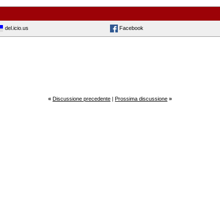
del.icio.us
Facebook
«
Discussione precedente
|
Prossima discussione
»