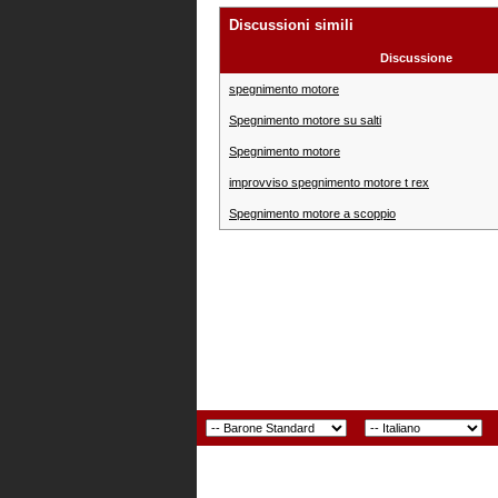
Discussioni simili
Discussione
spegnimento motore
Spegnimento motore su salti
Spegnimento motore
improvviso spegnimento motore t rex
Spegnimento motore a scoppio