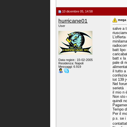
10 dicembre 05, 14:58
hurricane01
mega 
User
salve a 
riusciam
L'offert
minilam
radiocom
batt lipo
caricabat
batt x la
Data registr.: 15-02-2005
pale di 
Residenza: Napoli
alimentat
Messaggi: 6.919
il tutto
confezio
tot 139 
Nel foru
serietà
il mio n
Non sto q
quindi n
Pagamen
Tempo di
Per il m
p.s. se 
contatta