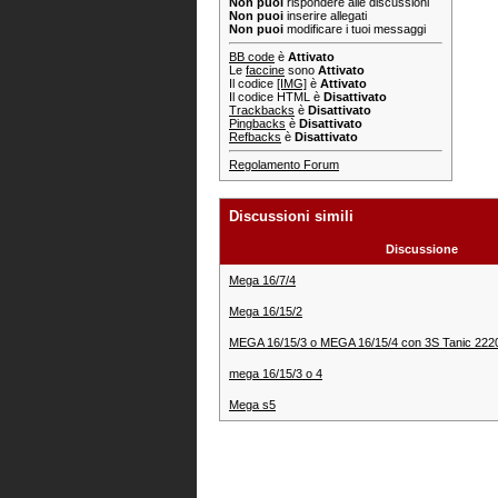
Non puoi
rispondere alle discussioni
Non puoi
inserire allegati
Non puoi
modificare i tuoi messaggi
BB code
è
Attivato
Le
faccine
sono
Attivato
Il codice
[IMG]
è
Attivato
Il codice HTML è
Disattivato
Trackbacks
è
Disattivato
Pingbacks
è
Disattivato
Refbacks
è
Disattivato
Regolamento Forum
Discussioni simili
Discussione
Mega 16/7/4
Mega 16/15/2
MEGA 16/15/3 o MEGA 16/15/4 con 3S Tanic 22
mega 16/15/3 o 4
Mega s5