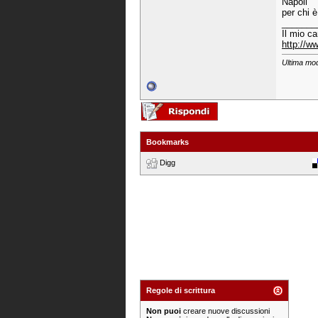
Napoli
per chi è
_______
Il mio c
http://w
Ultima mod
Bookmarks
Digg
Regole di scrittura
Non puoi
creare nuove discussioni