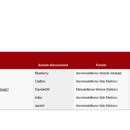
Autore discussione
Forum
Blueberry
Aeromodellismo Ventole Intubate
ClaBos
Aeromodellismo Volo Elettrico
20mah?
DavideDR
Elimodellismo Motore Elettrico
bribs
Aeromodellismo Volo Elettrico
dani44
Aeromodellismo Volo Elettrico