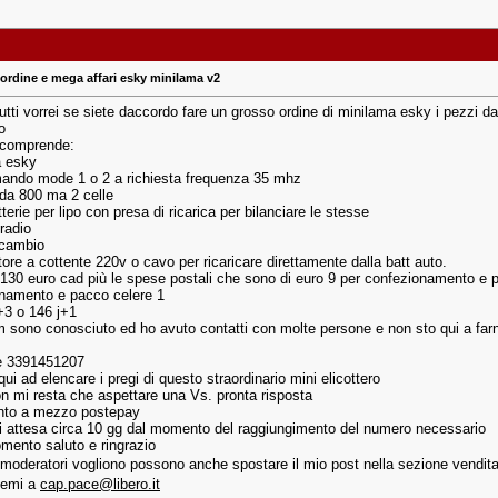
ordine e mega affari esky minilama v2
tutti vorrei se siete daccordo fare un grosso ordine di minilama esky i pezzi
o
a comprende:
a esky
ando mode 1 o 2 a richiesta frequenza 35 mhz
 da 800 ma 2 celle
terie per lipo con presa di ricarica per bilanciare le stesse
 radio
ricambio
ore a cottente 220v o cavo per ricaricare direttamente dalla batt auto.
 a 130 euro cad più le spese postali che sono di euro 9 per confezionamento e 
namento e pacco celere 1
j+3 o 146 j+1
m sono conosciuto ed ho avuto contatti con molte persone e non sto qui a far
 è 3391451207
ui ad elencare i pregi di questo straordinario mini elicottero
on mi resta che aspettare una Vs. pronta risposta
to a mezzo postepay
 attesa circa 10 gg dal momento del raggiungimento del numero necessario
omento saluto e ringrazio
i moderatori vogliono possono anche spostare il mio post nella sezione vendita
temi a
cap.pace@libero.it