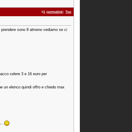
#
1
(
permalink
)
Top
 da prendere sono 8 almeno vediamo se ci
pacco celere 3 e 16 euro per
ne un elenco quindi offro e chiedo max
...