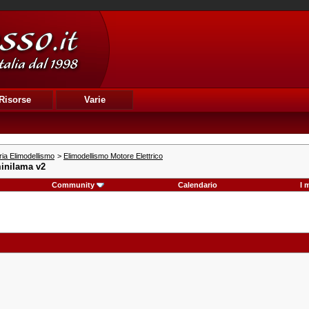
Risorse
Varie
ia Elimodellismo
>
Elimodellismo Motore Elettrico
minilama v2
Community
Calendario
I 