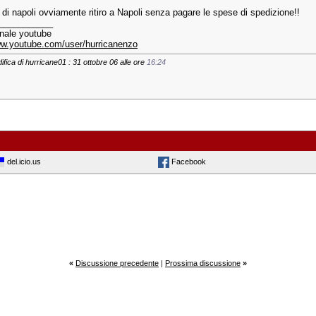
 di napoli ovviamente ritiro a Napoli senza pagare le spese di spedizione!!
___________
anale youtube
ww.youtube.com/user/hurricanenzo
ifica di hurricane01 : 31 ottobre 06 alle ore
16:24
del.icio.us
Facebook
«
Discussione precedente
|
Prossima discussione
»