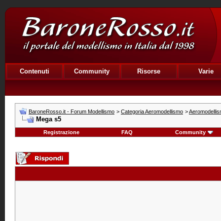
Contenuti
Community
Risorse
Varie
BaroneRosso.it - Forum Modellismo
>
Categoria Aeromodellismo
>
Aeromodellism
Mega s5
Registrazione
FAQ
Community