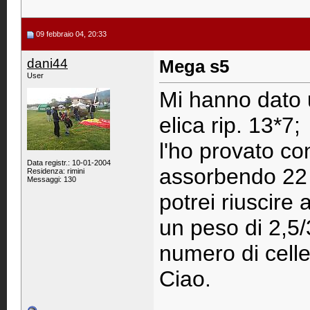
09 febbraio 04, 20:33
dani44
Mega s5
User
Mi hanno dato 
elica rip. 13*7;
l'ho provato con
Data registr.: 10-01-2004
assorbendo 22
Residenza: rimini
Messaggi: 130
potrei riuscire 
un peso di 2,5/
numero di cell
Ciao.