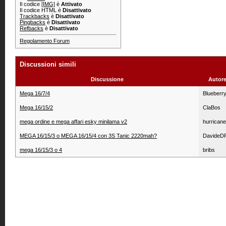
Il codice
[IMG]
è
Attivato
Il codice HTML è
Disattivato
Trackbacks
è
Disattivato
Pingbacks
è
Disattivato
Refbacks
è
Disattivato
Regolamento Forum
Discussioni simili
Discussione
Autore
Mega 16/7/4
Blueberr
Mega 16/15/2
ClaBos
mega ordine e mega affari esky minilama v2
hurrican
MEGA 16/15/3 o MEGA 16/15/4 con 3S Tanic 2220mah?
DavideD
mega 16/15/3 o 4
bribs