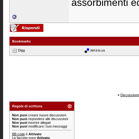
assorbimenti ed
Bookmarks
Digg
del.icio.us
«
Discussione
Regole di scrittura
Non puoi
creare nuove discussioni
Non puoi
rispondere alle discussioni
Non puoi
inserire allegati
Non puoi
modificare i tuoi messaggi
BB code
è
Attivato
Le
faccine
sono
Attivato