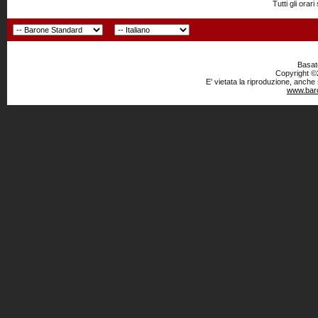
Tutti gli or
Basato
Copyright ©2
E' vietata la riproduzione, anche
www.baro