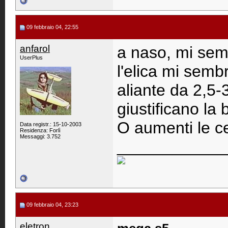
09 febbraio 04, 22:55
anfarol
a naso, mi sem
UserPlus
l'elica mi sem
aliante da 2,5-
giustificano la
O aumenti le cel
Data registr.: 15-10-2003
Residenza: Forlì
Messaggi: 3.752
____________
09 febbraio 04, 23:23
eletron