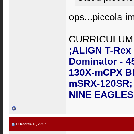
ops...piccola i
____________
CURRICULUM
;ALIGN T-Rex
Dominator - 4
130X-mCPX B
mSRX-120SR; 
NINE EAGLES 
14 febbraio 12, 22:07