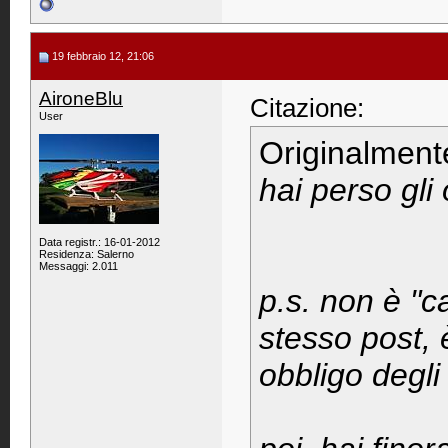
19 febbraio 12, 21:06
AironeBlu
Citazione:
User
Originalment
hai perso gli 
Data registr.: 16-01-2012
Residenza: Salerno
Messaggi: 2.011
p.s. non è "c
stesso post, 
obbligo degli 