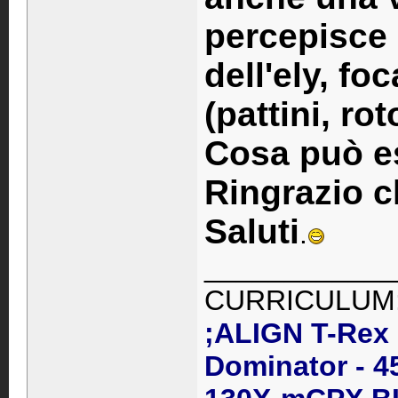
percepisce 
dell'ely, fo
(pattini, ro
Cosa può es
Ringrazio c
Saluti
.
____________
CURRICULUM
;ALIGN T-Rex
Dominator - 4