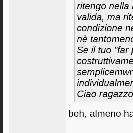
ritengo nell
valida, ma ri
condizione n
nè tantomeno 
Se il tuo "fa
costruttivame
semplicemwnte
individualmen
Ciao ragazzo
beh, almeno hai 