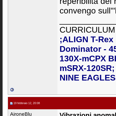
reperibilità de
convengo sull'"
____________
CURRICULUM
;ALIGN T-Rex
Dominator - 4
130X-mCPX B
mSRX-120SR; 
NINE EAGLES 
19 febbraio 12, 20:08
AironeBlu
Vibrazioni anomal