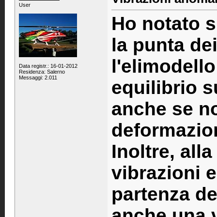
User
Ho notato s
la punta dei
l'elimodello
Data registr.: 16-01-2012
Residenza: Salerno
Messaggi: 2.011
equilibrio 
anche se no
deformazion
Inoltre, all
vibrazioni e
partenza del
anche una vo