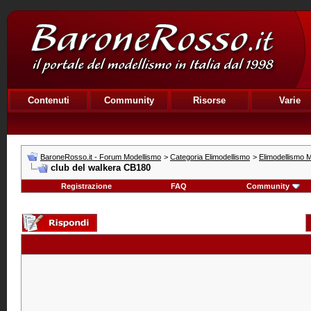
Contenuti
Community
Risorse
Varie
BaroneRosso.it - Forum Modellismo
>
Categoria Elimodellismo
>
Elimodellismo M
club del walkera CB180
Registrazione
FAQ
Community