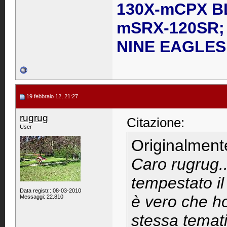
130X-mCPX B
mSRX-120SR; 
NINE EAGLES 
19 febbraio 12, 21:27
rugrug
Citazione:
User
Originalment
Caro rugrug..
tempestato il 
Data registr.: 08-03-2010
è vero che ho
Messaggi: 22.810
stessa temat