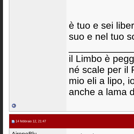
è tuo e sei libe
suo e nel tuo s
____________
il Limbo è pegg
né scale per il
mio eli a lipo, 
anche a lama d
14 febbraio 12, 21:47
AironeBlu