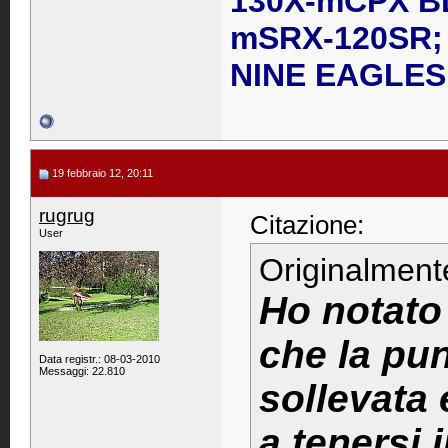
130X-mCPX B
mSRX-120SR; 
NINE EAGLES 
19 febbraio 12, 20:11
rugrug
Citazione:
User
Originalment
Ho notato 
che la pun
Data registr.: 08-03-2010
Messaggi: 22.810
sollevata 
a tenersi 