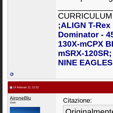
____________
CURRICULUM
;ALIGN T-Rex
Dominator - 4
130X-mCPX B
mSRX-120SR; 
NINE EAGLES 
14 febbraio 12, 21:52
AironeBlu
Citazione:
User
Originalment