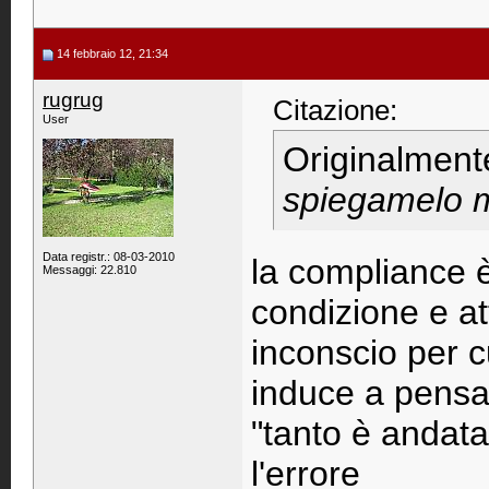
14 febbraio 12, 21:34
rugrug
Citazione:
User
Originalment
spiegamelo me
Data registr.: 08-03-2010
la compliance 
Messaggi: 22.810
condizione e a
inconscio per 
induce a pensa
"tanto è andata"
l'errore