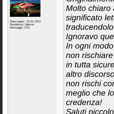
Molto chiaro 
significato l
Data registr.: 16-01-2012
traducendolo 
Residenza: Salerno
Messaggi: 2.011
Ignoravo ques
In ogni modo
non rischiar
in tutta sicur
altro discors
non rischi co
meglio che lo
credenza!
Saluti piccol