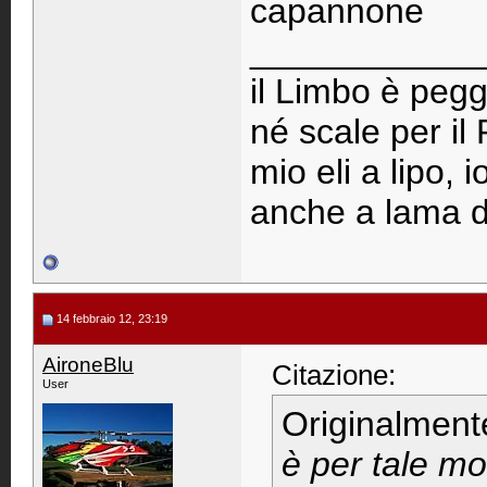
capannone
____________
il Limbo è pegg
né scale per il
mio eli a lipo, 
anche a lama d
14 febbraio 12, 23:19
AironeBlu
Citazione:
User
Originalment
è per tale mo