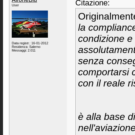
Citazione:
User
Originalment
la complianc
condizione e
Data registr.: 16-01-2012
assolutament
Residenza: Salerno
Messaggi: 2.011
senza conseg
comportarsi 
con il reale r
è alla base di
nell'aviazion