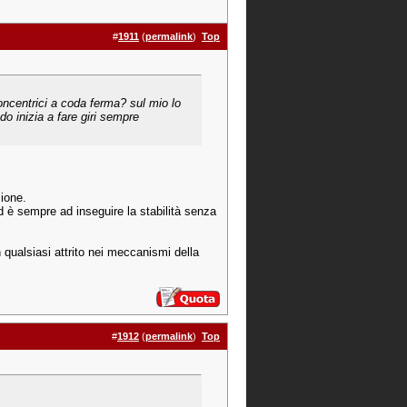
#
1911
(
permalink
)
Top
concentrici a coda ferma? sul mio lo
do inizia a fare giri sempre
sione.
d è sempre ad inseguire la stabilità senza
qualsiasi attrito nei meccanismi della
#
1912
(
permalink
)
Top