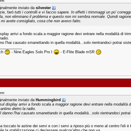
one:
ginalmente inviato da
silvester
ie, farò tutti i controlli e vi faccio sapere. In effetti i trimmaggi un po' corr
la, non eliminano il problema e questo non mi sembra normale. Quindi ragione i
 mi avete consigliato, cosa che non avevo fatto.
splay arrivi a fondo scala a maggior ragione devi entrare nella modalità di tri
 radio.
nno l'hai causato smanettando in quella modalità...solo rientrandoci potrai sis
___________
3ch
- Nine Eagles Solo Pro I
- E-Flite Blade mSR
one:
ginalmente inviato da
Hummingbird
sul display arrivi a fondo scala a maggior ragione devi entrare nella modalità d
antino dietro la radio.
il danno l'hai causato smanettando in quella modalità...solo rientrandoci potra
 toccato le astine dei servi e con i servi a riposo più o meno al centro l'eli è
ile la stabilizzazione ci dev'essere qualcos'altro che non va.