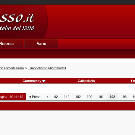
Risorse
Varie
ia Elimodellismo
>
Elimodellismo Micromodelli
Community
Calendario
I 
agina 192 di 419
«
Primo
<
92
142
182
190
191
192
193
1