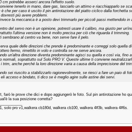
0 cm potrebbe asserci ancora l'effetto suolo.
conviene tenerlo in mano, dare gas, lasciarlo un attimo e riacchiapparlo se sc
è che per caso è uscito il pin antirotazione del piatto ciclico dalla forchetta su
 dovresti più avere problemi.
invece la meccanica è a posto devi trimmarlo per piccoli passi mettendolo in a
centro del servo non è un opinione, potresti usare il calibro, ma giusto per un'
rattutto l'ultima versione non è molto precisa per ciò che riguarda il trimming.
ti sembrano al centro va bene, non serve fare il pelo.
erva quale delle direzioni che prende è predominante e correggi solo quella d
cottero fermo, rimettilo in volo e controlla se ne serve ancora.
ndo un'altra direzione diventa predominante agisci su quella e così via, fino a 
o normali, soprattutto sul Solo PRO V. Queste ultime ti conviene neutralizzarle
 i trim, anche perché la loro direzione varia a causa della imprecisione del tri
ndo sei riuscito a stabilizzarlo ragionevolmente, se riesci a fare un paio di fo
 eli acceso e bindato, ti dico se è meglio agire sulle astine dei servi.
ft, farò le prove che dici e dopo aggiungerò le foto. Sul pin antirotazione ho q
ual'è la sua posizione corretta?
___________
 1, solo pro v1,walkera cb180d, walkera cb100, walkera 4#3b, walkera 4#6s.