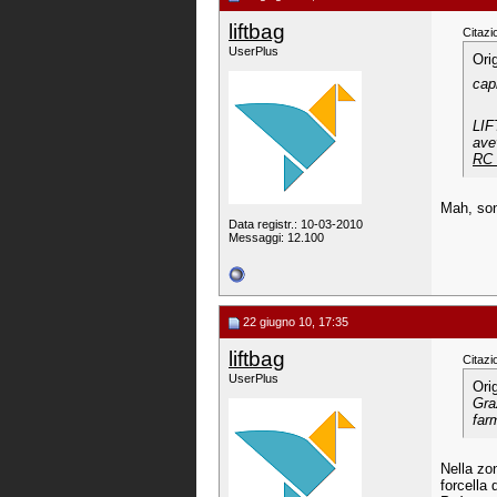
liftbag
Citazi
UserPlus
Ori
cap
LIFT
ave
RC 
Mah, son
Data registr.: 10-03-2010
Messaggi: 12.100
22 giugno 10, 17:35
liftbag
Citazi
UserPlus
Ori
Gra
far
Nella zon
forcella 