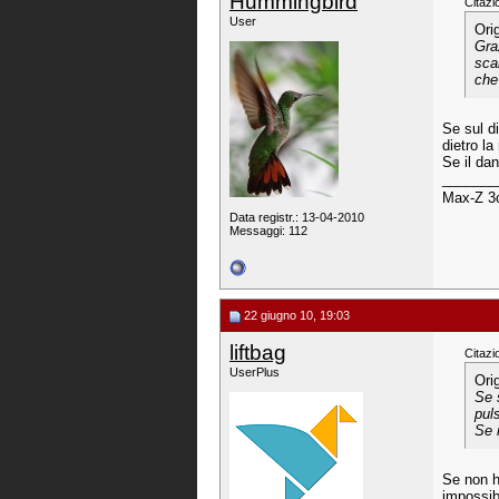
Hummingbird
Citazi
User
Ori
Graz
sca
che
Se sul di
dietro la
Se il da
_______
Max-Z 
Data registr.: 13-04-2010
Messaggi: 112
22 giugno 10, 19:03
liftbag
Citazi
UserPlus
Ori
Se 
puls
Se 
Se non ha
impossib