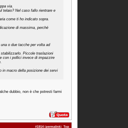
appa via.
l telaio? Nel caso fallo rientrare e
ria come ti ho indicato sopra.
indicazione di massima, perché
i una o due tacche per volta ad
stabilizzarlo. Piccole traslazioni
 con i pollici invece di impazzire
m.
to in macro della posizione dei servi
ualche dubbio, non è che potresti farmi
#
1914
(
permalink
)
Top