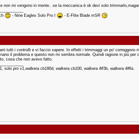
se non mi vengono in mente...se la meccanica è ok devi solo trimmarlo,magari d
___________
3ch
- Nine Eagles Solo Pro I
- E-Flite Blade mSR
arò tutti i controlli e vi faccio sapere. In effetti i trimmaggi un po' correggon
inano il problema e questo non mi sembra normale. Quindi ragione in più per c
ato, cosa che non avevo fatto.
___________
 1, solo pro v1,walkera cb180d, walkera cb100, walkera 4#3b, walkera 4#6s.