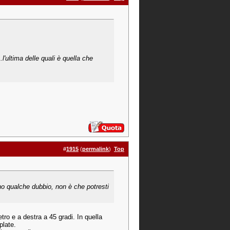
.l'ultima delle quali è quella che
#
1915
(
permalink
)
Top
 ho qualche dubbio, non è che potresti
ietro e a destra a 45 gradi. In quella
plate.