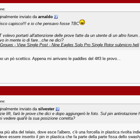
one:
ginalmente inviato da
arnaldo
isco capisco!!! e io che pensavo fosse TBC
 volevo portarti all'attenzione delle prove fatte da un utente di un altro forum..
vo in mente io di fare...che ne dici?
Groups - View Single Post - Nine Eagles Solo Pro Single Rotor submicro heli
o un pò scettico. Appena mi arrivano le paddles del 4#3 le provo...
one:
ginalmente inviato da
silvester
zie lift, farò le prove che dici e dopo aggiungerò le foto. Sul pin antirotazione
mi vedere qual'è la sua posizione corretta?
a più alta del telaio, dove esce l'albero, c'è una forcella in plastica rivolta ind
deve essere inserito il pin in plastica che fa parte della parte fissa dello swash