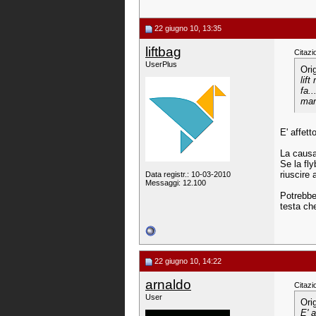
22 giugno 10, 13:35
liftbag
Citazi
UserPlus
Ori
lif
fa.
man
E' affet
La causa
Se la fl
riuscire 
Data registr.: 10-03-2010
Messaggi: 12.100
Potrebbe
testa che
22 giugno 10, 14:22
arnaldo
Citazi
User
Ori
E' 