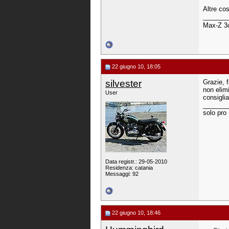
Altre co
_______
Max-Z 
22 giugno 10, 18:05
silvester
Grazie, f
non elim
User
consigli
_______
solo pro
Data registr.: 29-05-2010
Residenza: catania
Messaggi: 92
22 giugno 10, 18:46