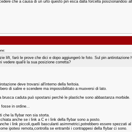
edere che a causa di un urto questo pin esca dalla forcella posizionandosi all
one:
zie lift, farò le prove che dici e dopo aggiungerò le foto. Sul pin antirotazione
mi vedere qual'è la sua posizione corretta?
tirotazione deve trovarsi all'interno della feritoia.
ibero di salire e scendere ma impossibilitato a muoversi di lato.
 brusca caduta può spostarsi perchè le plastiche sono abbastanza morbide.
fosse in ordine...
i che la flybar non sia storta.
chiata anche se i link a C e i link della flybar sono a posto.
nche i link piccoli,quelli basculanti asimmetrici,potrebbero essere spezzati al
come ipotesi remota,controlla se entrambi i contrappesi della flybar ci sono.