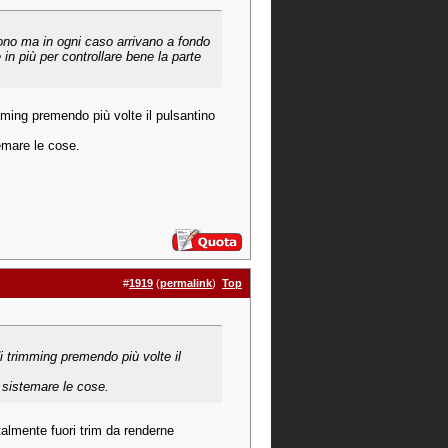
eggono ma in ogni caso arrivano a fondo
n più per controllare bene la parte
mming premendo più volte il pulsantino
temare le cose.
#
1919
(
permalink
)
Top
i trimming premendo più volte il
i sistemare le cose.
 talmente fuori trim da renderne