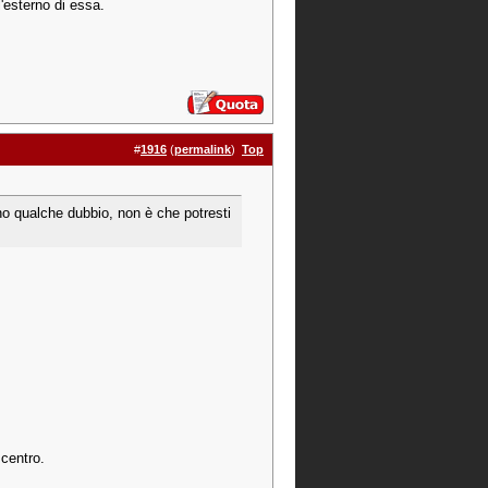
'esterno di essa.
#
1916
(
permalink
)
Top
 ho qualche dubbio, non è che potresti
 centro.