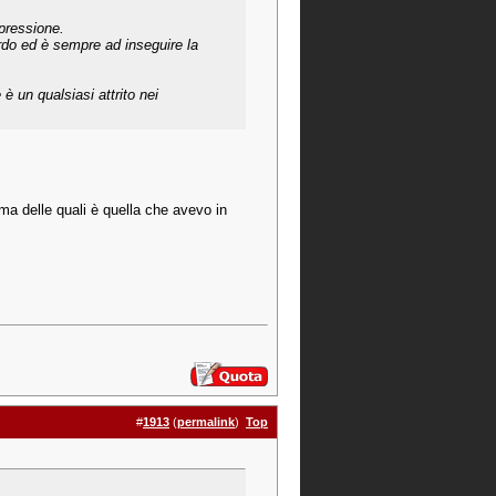
 pressione.
ardo ed è sempre ad inseguire la
 un qualsiasi attrito nei
tima delle quali è quella che avevo in
#
1913
(
permalink
)
Top