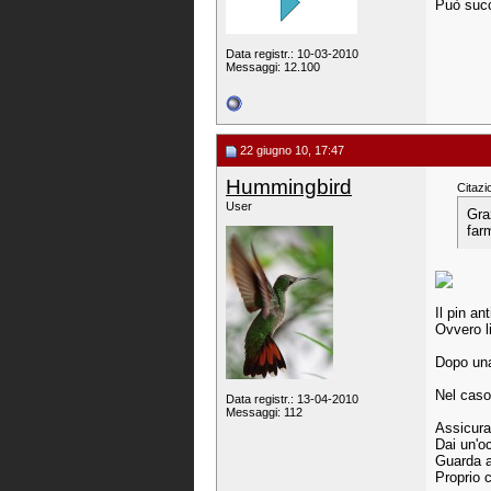
Può succ
Data registr.: 10-03-2010
Messaggi: 12.100
22 giugno 10, 17:47
Hummingbird
Citazi
User
Gra
far
Il pin an
Ovvero l
Dopo una
Nel caso 
Data registr.: 13-04-2010
Messaggi: 112
Assicurat
Dai un'oc
Guarda a
Proprio 