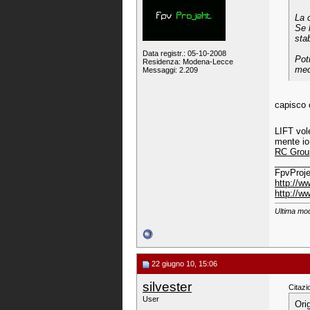
La 
Se 
stab
Data registr.: 05-10-2008
Pot
Residenza: Modena-Lecce
mec
Messaggi: 2.209
capisco 
LIFT vole
mente io 
RC Group
_______
FpvProje
http://w
http://
Ultima mod
22 giugno 10, 15:06
silvester
Citazi
User
Ori