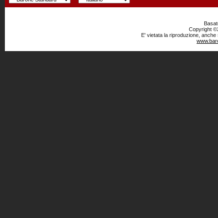
Basato
Copyright ©2
E' vietata la riproduzione, anche
www.baro