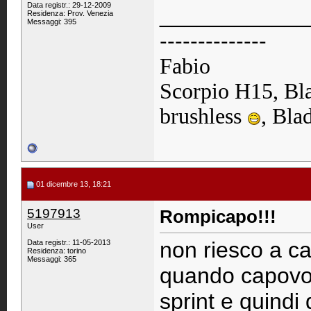
Data registr.: 29-12-2009
____________
Residenza: Prov. Venezia
Messaggi: 395
--------------
Fabio
Scorpio H15, B
brushless
, Bla
01 dicembre 13, 18:21
5197913
Rompicapo!!!
User
non riesco a c
Data registr.: 11-05-2013
Residenza: torino
Messaggi: 365
quando capovol
sprint e quindi