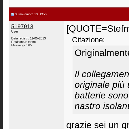
30 novembre 13, 13:27
5197913
[QUOTE=Stefm
User
Citazione:
Data registr.: 11-05-2013
Residenza: torino
Messaggi: 365
Originalment
Il collegame
originale più 
batterie sono
nastro isolant
grazie sei un g