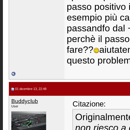
passo positivo
esempio più cal
passandfo dal + a
perchè il pass
fare??
aiutate
questo proble
01 dicembre 13, 22:48
Buddyclub
Citazione:
User
Originalment
non riesco a