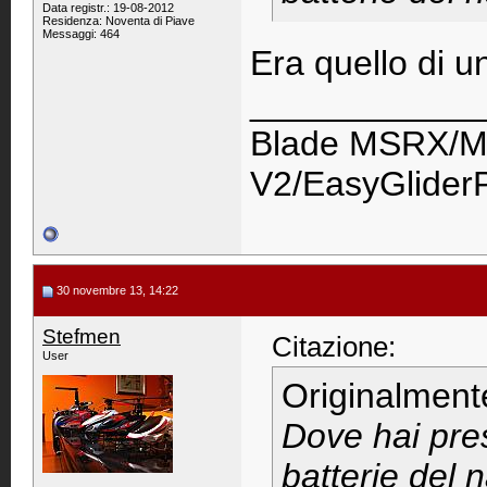
Data registr.: 19-08-2012
Residenza: Noventa di Piave
Messaggi: 464
Era quello di u
____________
Blade MSRX/M
V2/EasyGlider
30 novembre 13, 14:22
Stefmen
Citazione:
User
Originalment
Dove hai pres
batterie del 