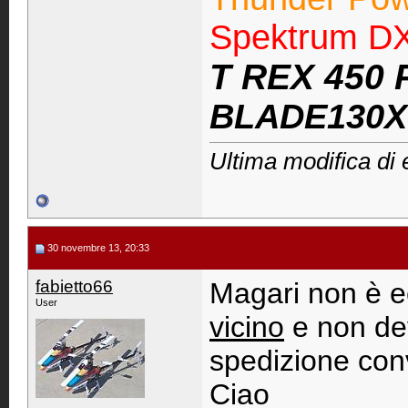
Spektrum D
T REX
450 
BLADE130X
Ultima modifica di
30 novembre 13, 20:33
fabietto66
Magari non è 
User
vicino
e non de
spedizione con
Ciao