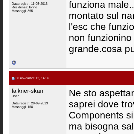
funziona male..
Data registr.: 11-05-2013
Residenza: torino
Messaggi: 365
montato sul na
l'esc che funzi
non funzionino 
grande.cosa p
30 novembre 13, 14:56
falkner-skan
Ne sto aspettan
User
saprei dove tro
Data registr.: 28-09-2013
Messaggi: 150
Components si t
ma bisogna sald