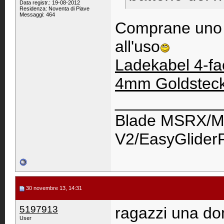
Data registr.: 19-08-2012
Residenza: Noventa di Piave
Messaggi: 464
Comprane uno si
all'uso
Ladekabel 4-fac
4mm Goldsteck
____________
Blade MSRX/M
V2/EasyGlider
30 novembre 13, 14:31
5197913
ragazzi una d
User