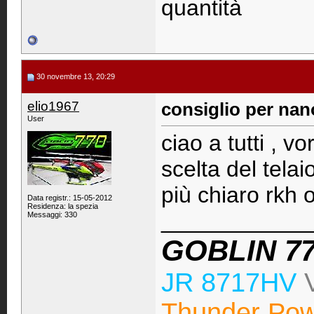
quantità
30 novembre 13, 20:29
elio1967
consiglio per nan
User
ciao a tutti , v
scelta del telai
più chiaro rkh o
Data registr.: 15-05-2012
Residenza: la spezia
____________
Messaggi: 330
GOBLIN 7
JR 8717HV
Thunder Pow