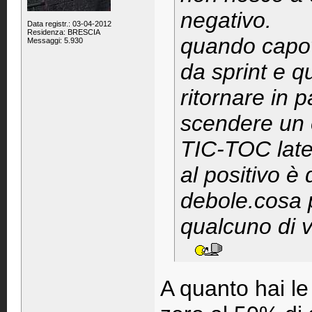
negativo.
Data registr.: 03-04-2012
Residenza: BRESCIA
quando capov
Messaggi: 5.930
da sprint e q
ritornare in 
scendere un 
TIC-TOC later
al positivo è 
debole.cosa 
qualcuno di 
A quanto hai le 