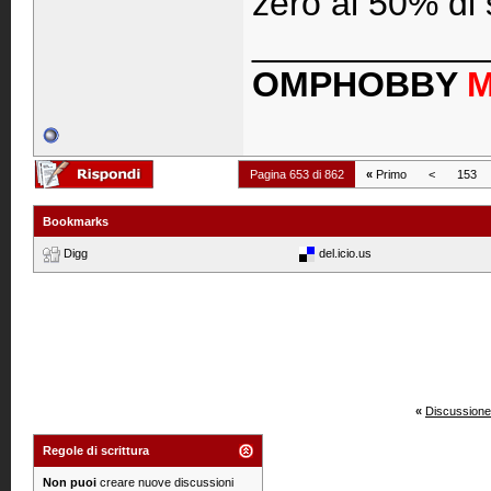
zero al 50% di 
____________
OMPHOBBY
Pagina 653 di 862
«
Primo
<
153
Bookmarks
Digg
del.icio.us
«
Discussione
Regole di scrittura
Non puoi
creare nuove discussioni