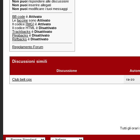
Non puoi
rispondere alle discussioni
Non puoi
inserire allegati
Non puoi
modificare i tuoi messaggi
BB code
è
Attivato
Le
faccine
sono
Attivato
Il codice
[IMG]
è
Attivato
Il codice HTML è
Disattivato
Trackbacks
è
Disattivato
Pingbacks
è
Disattivato
Refbacks
è
Disattivato
Regolamento Forum
Discussioni simili
Discussione
Autor
Club belt cpx
ra-zo
Tutti gli or