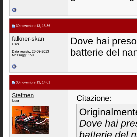
30 novembre 13, 13:36
falkner-skan
Dove hai preso 
User
batterie del na
Data registr.: 28-09-2013
Messaggi: 150
30 novembre 13, 14:01
Stefmen
Citazione:
User
Originalment
Dove hai pres
batterie del 