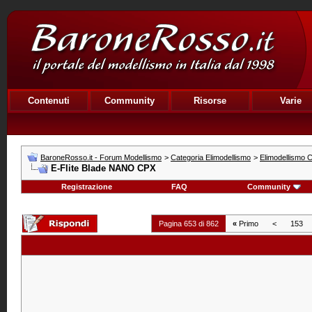
Contenuti
Community
Risorse
Varie
BaroneRosso.it - Forum Modellismo
>
Categoria Elimodellismo
>
Elimodellismo C
E-Flite Blade NANO CPX
Registrazione
FAQ
Community
Pagina 653 di 862
«
Primo
<
153