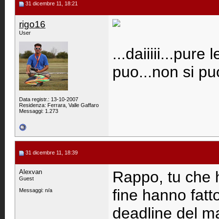
31 dicembre 11, 18:21
rigo16
User
...daiiiii...pure
puo...non si puo
Data registr.: 13-10-2007
Residenza: Ferrara, Valle Gaffaro
Messaggi: 1.273
31 dicembre 11, 18:39
Alexvan
Rappo, tu che 
Guest
fine hanno fatto
Messaggi: n/a
deadline del m