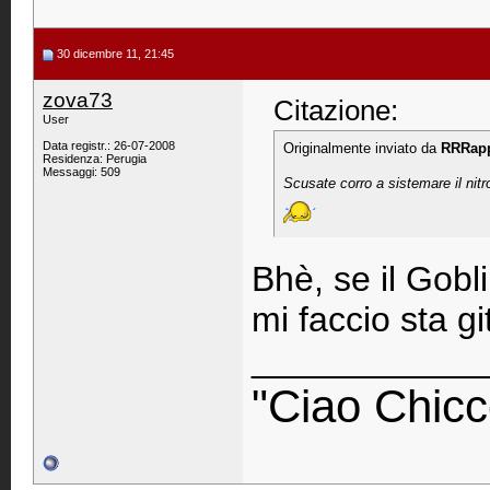
30 dicembre 11, 21:45
zova73
Citazione:
User
Data registr.: 26-07-2008
Originalmente inviato da
RRRap
Residenza: Perugia
Messaggi: 509
Scusate corro a sistemare il nitr
Bhè, se il Gobli
mi faccio sta git
____________
"Ciao Chicc