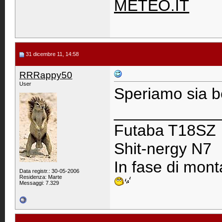
METEO.IT
31 dicembre 11, 14:58
RRRappy50
User
Speriamo sia be
____________
Futaba T18SZ
Shit-nergy N7
In fase di monta
Data registr.: 30-05-2006
Residenza: Marte
Messaggi: 7.329