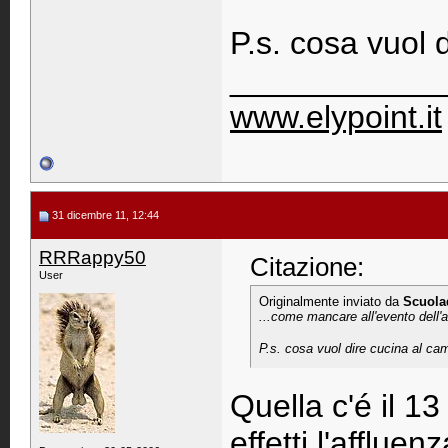
P.s. cosa vuol 
____________
www.elypoint.it
31 dicembre 11, 12:44
RRRappy50
Citazione:
User
Originalmente inviato da
Scuola
...come mancare all'evento dell'
P.s. cosa vuol dire cucina al cam
Quella c'é il 1
effetti l'afflue