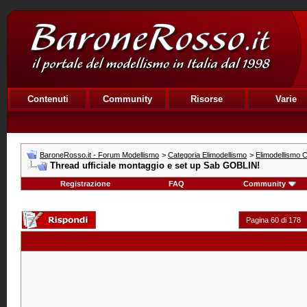
Contenuti
Community
Risorse
Varie
BaroneRosso.it - Forum Modellismo
>
Categoria Elimodellismo
>
Elimodellismo C
Thread ufficiale montaggio e set up Sab GOBLIN!
Registrazione
FAQ
Community
Pagina 60 di 178