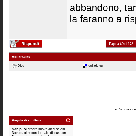
abbandono, tare
la faranno a ri
Pagina 60 di 178
Bookmarks
Digg
del.icio.us
«
Discussione
Regole di scrittura
Non puoi
creare nuove discussioni
Non puoi
rispondere alle discussioni