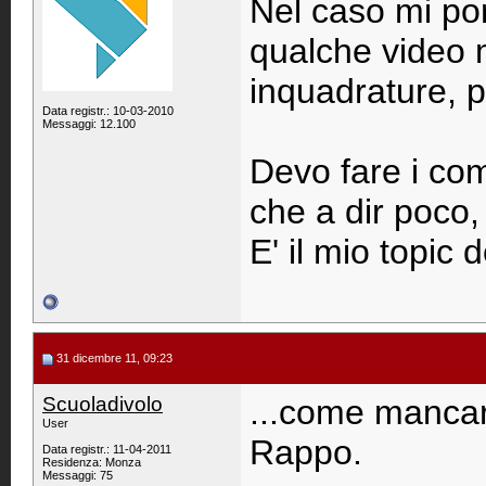
Nel caso mi po
qualche video mi
inquadrature, pe
Data registr.: 10-03-2010
Messaggi: 12.100
Devo fare i com
che a dir po
E' il mio topic 
31 dicembre 11, 09:23
Scuoladivolo
...come mancare
User
Rappo.
Data registr.: 11-04-2011
Residenza: Monza
Messaggi: 75