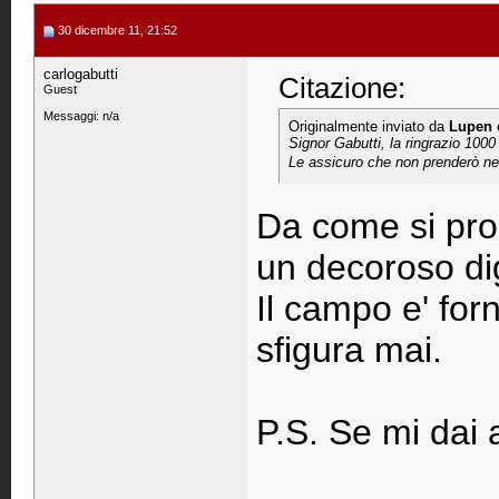
30 dicembre 11, 21:52
carlogabutti
Citazione:
Guest
Messaggi: n/a
Originalmente inviato da
Lupen 
Signor Gabutti, la ringrazio 1000
Le assicuro che non prenderò nes
Da come si pros
un decoroso di
Il campo e' for
sfigura mai.
P.S. Se mi dai 