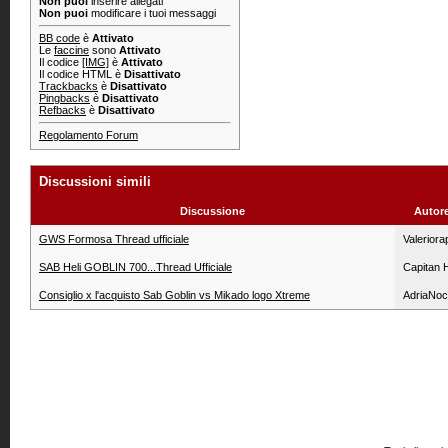
Non puoi
inserire allegati
Non puoi
modificare i tuoi messaggi
BB code
è
Attivato
Le
faccine
sono
Attivato
Il codice
[IMG]
è
Attivato
Il codice HTML è
Disattivato
Trackbacks
è
Disattivato
Pingbacks
è
Disattivato
Refbacks
è
Disattivato
Regolamento Forum
Discussioni simili
Discussione
Autor
GWS Formosa Thread ufficiale
Valeriora
SAB Heli GOBLIN 700...Thread Ufficiale
Capitan 
Consiglio x l'acquisto Sab Goblin vs Mikado logo Xtreme
AdriaNoc