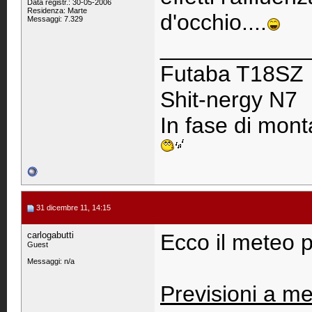
Data registr.: 30-05-2006
Residenza: Marte
d'occhio....
Messaggi: 7.329
____________
Futaba T18SZ
Shit-nergy N7
In fase di monta
31 dicembre 11, 14:15
carlogabutti
Ecco il meteo p
Guest
Messaggi: n/a
Previsioni a me