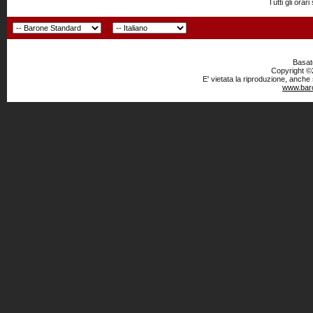
Tutti gli or
Basato
Copyright ©2
E' vietata la riproduzione, anche
www.baro