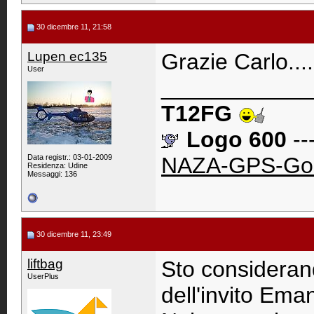
30 dicembre 11, 21:58
Lupen ec135
Grazie Carlo....
User
____________
T12FG
Logo 600
--
Data registr.: 03-01-2009
NAZA-GPS-Go
Residenza: Udine
Messaggi: 136
30 dicembre 11, 23:49
liftbag
Sto considerand
UserPlus
dell'invito Ema