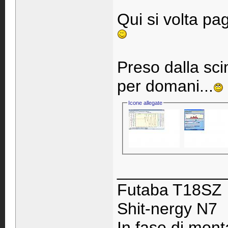
Qui si volta pa
Preso dalla sci
per domani...
Icone allegate
____________
Futaba T18SZ
Shit-nergy N7
In fase di monta