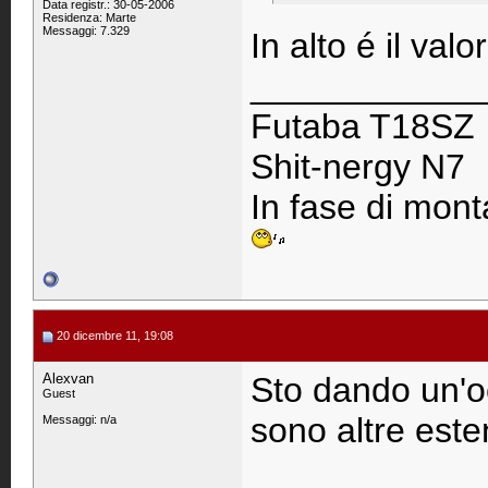
Data registr.: 30-05-2006
Residenza: Marte
Messaggi: 7.329
In alto é il val
____________
Futaba T18SZ
Shit-nergy N7
In fase di monta
20 dicembre 11, 19:08
Alexvan
Sto dando un'oc
Guest
sono altre esten
Messaggi: n/a