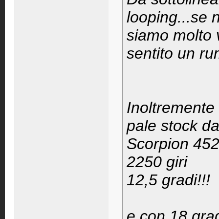
looping...se n
siamo molto v
sentito un ru
Inoltremente 
pale stock d
Scorpion 45
2250 giri
12,5 gradi!!!
e con 18 gra