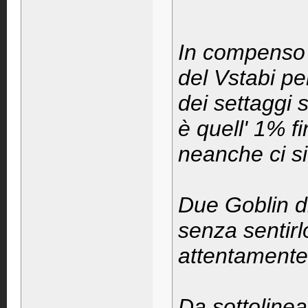
In compenso 
del Vstabi pe
dei settaggi s
è quell' 1% f
neanche ci s
Due Goblin di
senza sentirl
attentamente i
Da sottoline