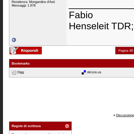
____________
Residenza: Mongardino d'Asti
Messaggi: 1.878
Fabio
Henseleit TDR
Pagina 48 
Bookmarks
Digg
del.icio.us
«
Discussione
Regole di scrittura