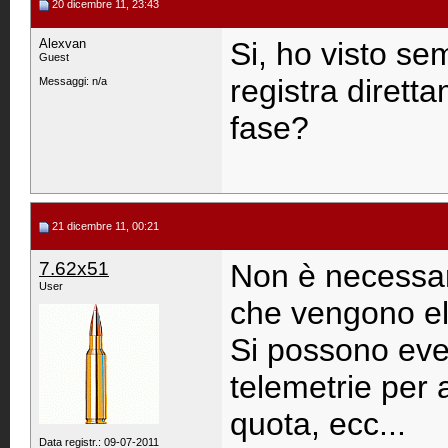
20 dicembre 11, 23:43
Alexvan
Si, ho visto se
Guest
registra dirett
Messaggi: n/a
fase?
21 dicembre 11, 00:21
7.62x51
Non è necessari
User
che vengono el
Si possono eve
telemetrie per 
quota, ecc...
Data registr.: 09-07-2011