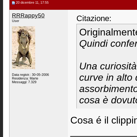
20 dicembre 11, 17:55
RRRappy50
Citazione:
User
Originalment
Quindi confe
Una curiosit
curve in alt
Data registr.: 30-05-2006
Residenza: Marte
Messaggi: 7.329
assorbimento,
cosa è dovut
Cosa é il clipp
____________