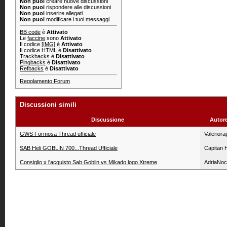
Non puoi
creare nuove discussioni
Non puoi
rispondere alle discussioni
Non puoi
inserire allegati
Non puoi
modificare i tuoi messaggi
BB code
è
Attivato
Le
faccine
sono
Attivato
Il codice
[IMG]
è
Attivato
Il codice HTML è
Disattivato
Trackbacks
è
Disattivato
Pingbacks
è
Disattivato
Refbacks
è
Disattivato
Regolamento Forum
Discussioni simili
Discussione
Autor
GWS Formosa Thread ufficiale
Valeriora
SAB Heli GOBLIN 700...Thread Ufficiale
Capitan 
Consiglio x l'acquisto Sab Goblin vs Mikado logo Xtreme
AdriaNoc