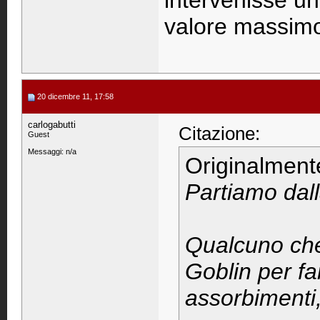
intervenisse un
valore massim
20 dicembre 11, 17:58
carlogabutti
Citazione:
Guest
Messaggi: n/a
Originalment
Partiamo dall
Qualcuno che
Goblin per fa
assorbimenti,