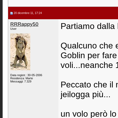
20 dicembre 11, 17:24
RRRappy50
Partiamo dalla 
User
Qualcuno che e
Goblin per fare
voli...neanche 
Data registr.: 30-05-2006
Residenza: Marte
Messaggi: 7.329
Peccato che il
jeilogga più...
un volo però lo 