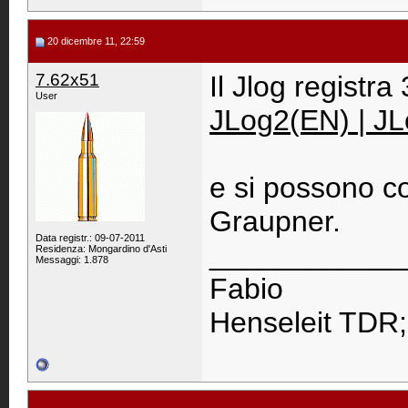
20 dicembre 11, 22:59
7.62x51
Il Jlog registra
User
JLog2(EN) | J
e si possono col
Graupner.
Data registr.: 09-07-2011
____________
Residenza: Mongardino d'Asti
Messaggi: 1.878
Fabio
Henseleit TDR