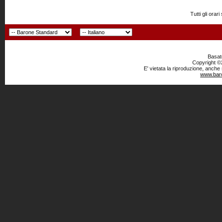
Tutti gli or
Basato
Copyright ©2
E' vietata la riproduzione, anche
www.baro