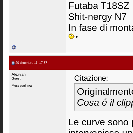
Futaba T18SZ
Shit-nergy N7
In fase di monta
20 dicembre 11, 17:57
Alexvan
Citazione:
Guest
Messaggi: n/a
Originalment
Cosa é il cli
Le curve sono pi