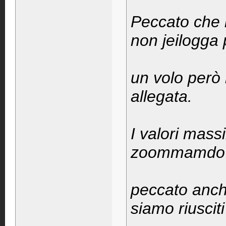
Peccato che 
non jeilogga p
un volo però 
allegata.
I valori mass
zoommamdo 9
peccato anch
siamo riusciti