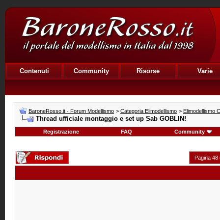
Contenuti
Community
Risorse
Varie
BaroneRosso.it - Forum Modellismo
>
Categoria Elimodellismo
>
Elimodellismo C
Thread ufficiale montaggio e set up Sab GOBLIN!
Registrazione
FAQ
Community
Pagina 48 