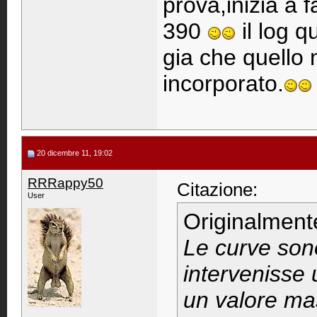
prova,inizia a f
390
il log 
gia che quello 
incorporato.
20 dicembre 11, 19:02
RRRappy50
Citazione:
User
Originalment
Le curve sono 
intervenisse 
un valore ma