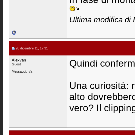
Ultima modifica di
20 dicembre 11, 17:31
Alexvan
Quindi conferm
Guest
Messaggi: n/a
Una curiosità:
alto dovrebber
vero? Il clippi