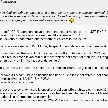
odelMania
rezzi degli ricambi non sono cari. tipo msr. un po costano le manine portapale(b
to debole. e motori costano un po di piu...forse finiscono piu veloce rispetto a q
 sa...comunque per uno avansato sara divertente..
rie dell'mCP X hanno un nuovo connettore che potrebbe essere il
JST PHR-2
m
e è fornito con lo stesso connettore delle lipine dell'mSR.
el cavetto è l'adattatore che permette di caricare la lipo dell'mCP.
nnettore è veramente il JST PHR-2, le specifiche lo danno per una corrente di 
ndo che le elettroniche E-flite vanno in cut-off mantenendo circa il 25% della c
 di circa 150 mAh in 4/5 minuti (l'impostazione del timer nel manuale la riteng
venga tra i 4 e i 5 minuti a seconda del volo).
se volo senza strafare per 5 minuti consumando 150mAh significa che il cons
 di volo 3D o comunque spingendo ben bene su ciclico e collettivo e ipotizzand
medio diventa: 60/4x0,15 = 2,25 A.
onsiderando i transitori.
occorre ancora verificare le specifiche del connettore utilizzato, ma poiché ho 
 e vista la mia inclinazione alle modifiche credo mi rifornirò di Deans Micro-P
tterie e lipo aftermarket da assemblare.
l caso non servissero li userei sul 120SR dove le correnti in gioco sono nell'