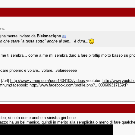
one:
ginalmente inviato da
Blekmacigno
to che stare "a testa sotto" anche al sim... è dura..!
me ti sembra... come a me mi sembra duro a fare piroflip molto basso su phoe
ocare phoenix e volare...volare...volareeeeee
___________
[/url]
http://www.vimeo.com/user1404103/videos
;youtube:
http://www.youtube
=mhum
;facebook:
http://www.facebook.com/profile.php?...000609317159:P
deo, si nota come anche a sinistra giri bene
gazzo ha un bel manico, quindi in merito alla semplicità o meno di fare qualch