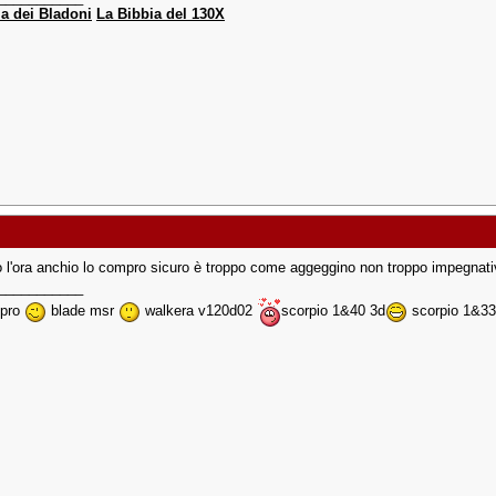
ia dei Bladoni
La Bibbia del 130X
 l'ora anchio lo compro sicuro è troppo come aggeggino non troppo impegnati
___________
 pro
blade msr
walkera v120d02
scorpio 1&40 3d
scorpio 1&3