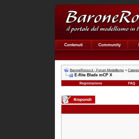
Contenuti
Community
BaroneRosso.it - Forum Modellismo
>
Categor
E-flite Blade mCP X
Registrazione
FAQ