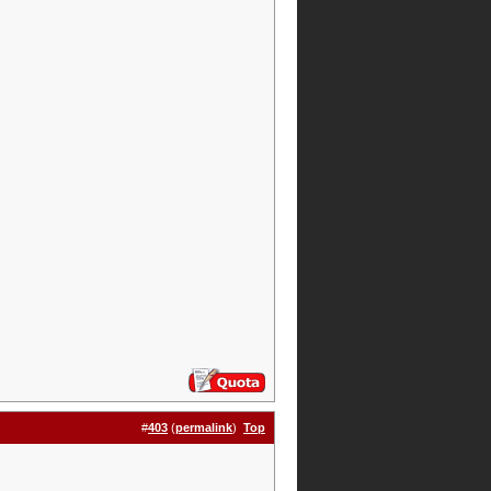
#
403
(
permalink
)
Top