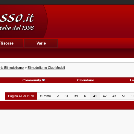
Risorse
Varie
ia Elimodellismo
>
Elimodellismo Club Modelli
Community
Calendario
I 
Pagina 41 di 1970
«
Primo
<
31
39
40
41
42
43
51
9