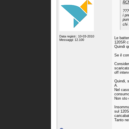
RCM
???
i p
pun
chi
Data registr.: 10-03-2010
Le batte
Messaggi: 12.100
120SR ch
Quindi qu
Se il co
Considera
scaricata
off inter
Quindi, 
A.
Nel caso
consumo 
Non sto c
Insomma, 
sul 120SR
caricaba
Tanto ne