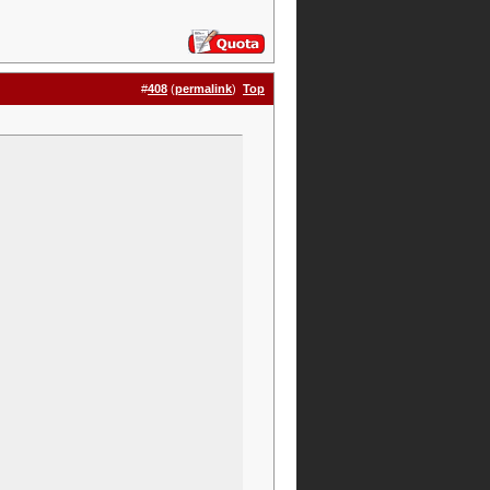
#
408
(
permalink
)
Top