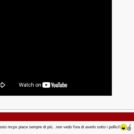
to mcpx piace sempre di più...non vedo l'ora di averlo sotto i pollici!
___________