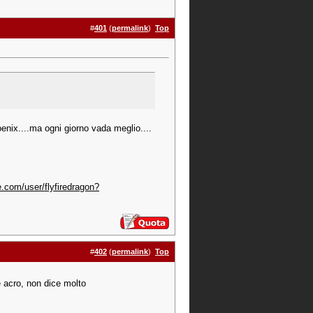
#
401
(
permalink
)
Top
nix....ma ogni giorno vada meglio....
.com/user/flyfiredragon?
#
402
(
permalink
)
Top
e acro, non dice molto