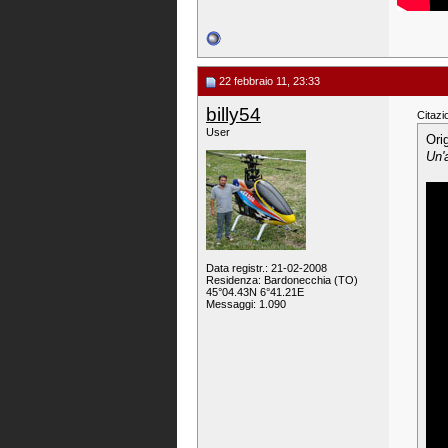
22 febbraio 11, 23:33
billy54
Citazi
User
Ori
Un'a
Data registr.: 21-02-2008
Residenza: Bardonecchia (TO)
45°04.43N 6°41.21E
Messaggi: 1.090