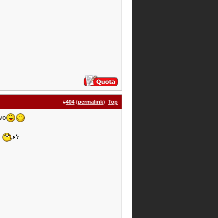
#
404
(
permalink
)
Top
vo
3