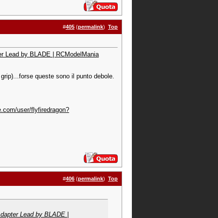
#
405
(
permalink
)
Top
pter Lead by BLADE | RCModelMania
grip)...forse queste sono il punto debole.
.com/user/flyfiredragon?
#
406
(
permalink
)
Top
 Adapter Lead by BLADE |