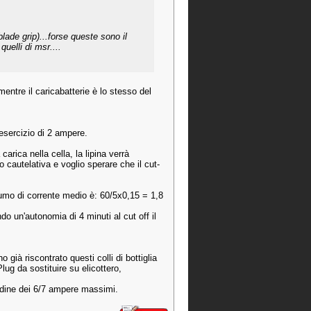
lade grip)...forse queste sono il
uelli di msr....
entre il caricabatterie è lo stesso del
esercizio di 2 ampere.
arica nella cella, la lipina verrà
o cautelativa e voglio sperare che il cut-
umo di corrente medio è: 60/5x0,15 = 1,8
o un'autonomia di 4 minuti al cut off il
già riscontrato questi colli di bottiglia
lug da sostituire su elicottero,
ordine dei 6/7 ampere massimi.