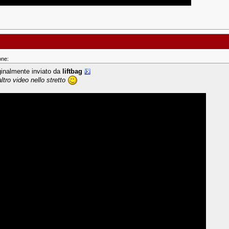
one:
ginalmente inviato da
liftbag
ltro video nello stretto