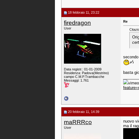
18 febbraio 11, 23:22
firedragon
Re
User
Citazi
Ori
cer
secondo 
Data registr.: 01-01-2009
basta gi
Residenza: Padova(Mestrino)
campo C.M.P.Trambacche
_______
Messaggi: 1.761
vimeo:
feature
20 febbraio 11, 14:39
maRRRco
nuovo vi
ma il ra
User