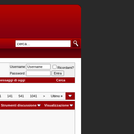
Username
Ricordami?
Password
messaggi di oggi
Cerca
1
141
541
1041
>
Ultimo
»
Strumenti discussione
Visualizzazione