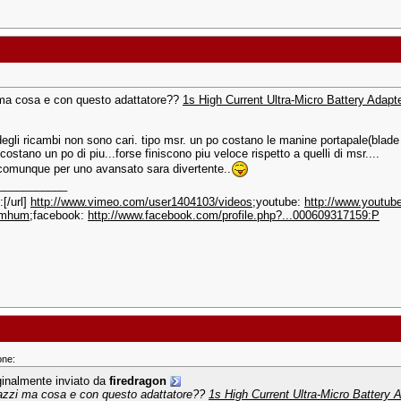
ma cosa e con questo adattatore??
1s High Current Ultra-Micro Battery Ada
degli ricambi non sono cari. tipo msr. un po costano le manine portapale(blade 
costano un po di piu...forse finiscono piu veloce rispetto a quelli di msr....
.comunque per uno avansato sara divertente..
___________
[/url]
http://www.vimeo.com/user1404103/videos
;youtube:
http://www.youtube
=mhum
;facebook:
http://www.facebook.com/profile.php?...000609317159:P
one:
ginalmente inviato da
firedragon
azzi ma cosa e con questo adattatore??
1s High Current Ultra-Micro Battery