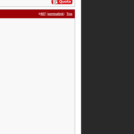
#
407
(
permalink
)
Top