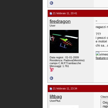
21 febbraio 11, 20:41
firedragon
..
User
ragazzi 
???
i prezzi 
e motori 
chi sa..
_______
vimeo:
Data registr.: 01-01-2009
feature
Residenza: Padova(Mestrino)
campo C.M.P.Trambacche
Messaggi: 1.761
21 febbraio 11, 23:34
liftbag
Citazi
UserPlus
Ori
rag