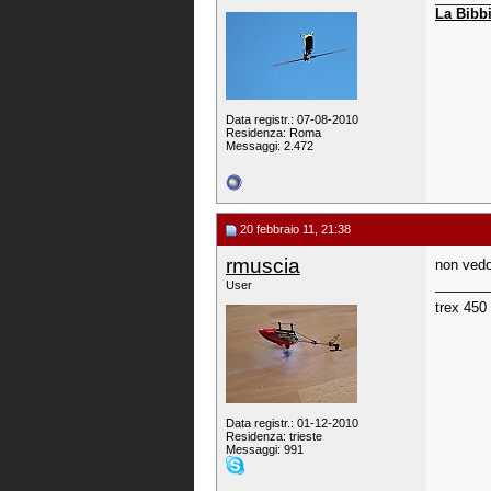
La Bibb
Data registr.: 07-08-2010
Residenza: Roma
Messaggi: 2.472
20 febbraio 11, 21:38
rmuscia
non vedo
_______
User
trex 450
Data registr.: 01-12-2010
Residenza: trieste
Messaggi: 991