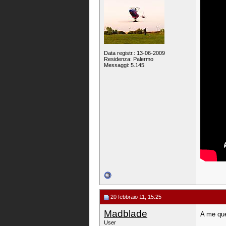
Data registr.: 13-06-2009
Residenza: Palermo
Messaggi: 5.145
20 febbraio 11, 15:25
Madblade
A me ques
User
_______