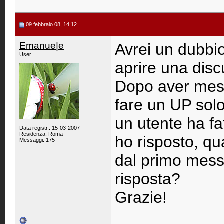
09 febbraio 08, 14:12
Emanue|e
Avrei un dubbio
User
aprire una disc
Dopo aver mess
fare un UP solo
un utente ha fa
Data registr.: 15-03-2007
Residenza: Roma
ho risposto, qu
Messaggi: 175
dal primo mess
risposta?
Grazie!