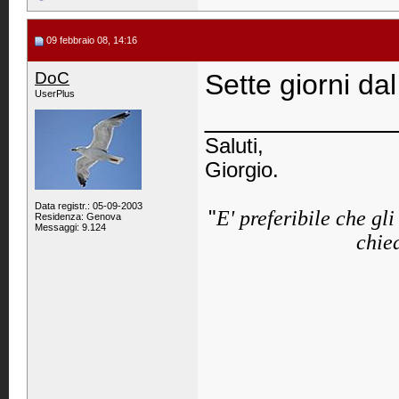
09 febbraio 08, 14:16
DoC
Sette giorni da
UserPlus
____________
Saluti,
Giorgio.
Data registr.: 05-09-2003
"
E' preferibile che gl
Residenza: Genova
Messaggi: 9.124
chied