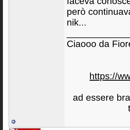
faceva conoscere
però continuava
nik...
____________
Ciaooo da Fiore
https://w
ad essere bravi