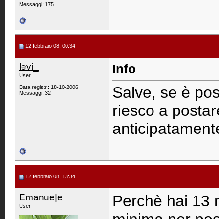
Messaggi: 175
12 febbraio 08, 00:34
levi_
Info
User
Salve, se è pos
Data registr.: 18-10-2006
Messaggi: 32
riesco a postar
anticipatament
12 febbraio 08, 13:34
Emanue|e
Perchè hai 13 m
User