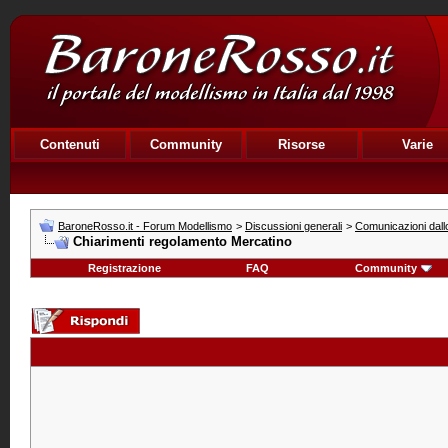
Contenuti
Community
Risorse
Varie
BaroneRosso.it - Forum Modellismo
>
Discussioni generali
>
Comunicazioni dallo
Chiarimenti regolamento Mercatino
Registrazione
FAQ
Community