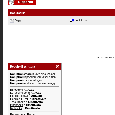
Bookmarks
Digg
del.icio.us
«
Discussione
Regole di scrittura
Non puoi
creare nuove discussioni
Non puoi
rispondere alle discussioni
Non puoi
inserire allegati
Non puoi
modificare i tuoi messaggi
BB code
è
Attivato
Le
faccine
sono
Attivato
Il codice
[IMG]
è
Attivato
Il codice HTML è
Disattivato
Trackbacks
è
Disattivato
Pingbacks
è
Disattivato
Refbacks
è
Disattivato
Regolamento Forum