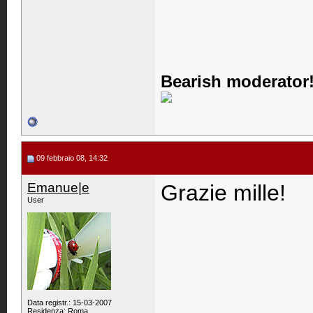
Bearish moderator!
09 febbraio 08, 14:32
Emanue|e
Grazie mille!
User
Data registr.: 15-03-2007
Residenza: Roma