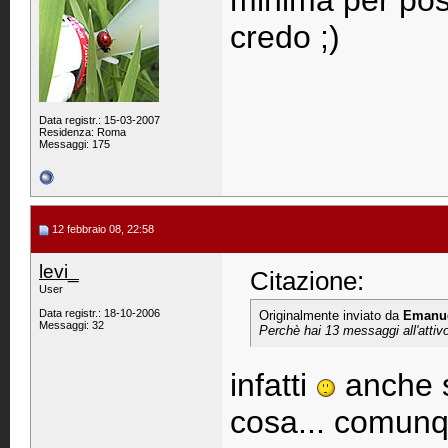
minima per pos
credo ;)
Data registr.: 15-03-2007
Residenza: Roma
Messaggi: 175
12 febbraio 08, 22:58
levi_
Citazione:
User
Data registr.: 18-10-2006
Originalmente inviato da
Emanu
Messaggi: 32
Perchè hai 13 messaggi all'attiv
infatti
anche se
cosa... comunq