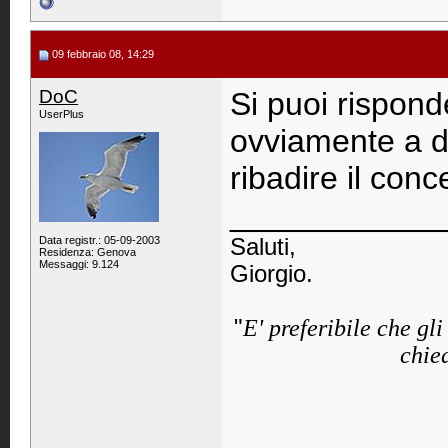
09 febbraio 08, 14:29
DoC
Si puoi rispond
UserPlus
ovviamente a 
ribadire il conc
____________
Data registr.: 05-09-2003
Saluti,
Residenza: Genova
Messaggi: 9.124
Giorgio.
"
E' preferibile che gl
chied