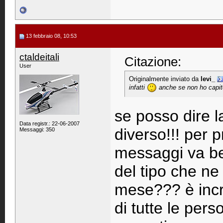
13 febbraio 08, 10:53
ctaldeitali
Citazione:
User
Originalmente inviato da
levi_
infatti
anche se non ho capito
se posso dire l
Data registr.: 22-06-2007
diverso!!! per 
Messaggi: 350
messaggi va be
del tipo che ne
mese??? è incr
di tutte le per