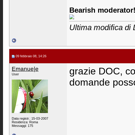
Bearish moderator!
Ultima modifica di 
09 febbraio 08, 14:26
Emanue|e
grazie DOC, c
User
domande posso
Data registr.: 15-03-2007
Residenza: Roma
Messaggi: 175