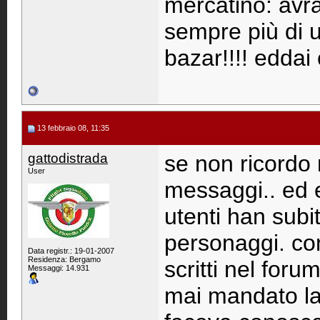
mercatino: avr
sempre più di 
bazar!!!! eddai 
13 febbraio 08, 11:35
gattodistrada
se non ricordo 
User
messaggi.. ed e
utenti han subit
personaggi. co
Data registr.: 19-01-2007
Residenza: Bergamo
scritti nel foru
Messaggi: 14.931
mai mandato la 