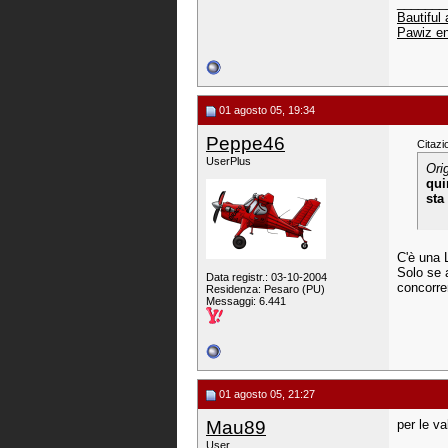
_______
Bautiful
Pawiz en
01 agosto 05, 19:34
Peppe46
Citazi
UserPlus
Ori
qui
sta
C'è una 
Solo se 
Data registr.: 03-10-2004
concorren
Residenza: Pesaro (PU)
Messaggi: 6.441
01 agosto 05, 21:27
Mau89
per le v
User