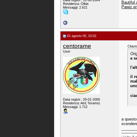
Data registr.: 31-08-2004
Bautiful
Residenza: Olbia
Pawiz en
Messaggi: 2.621
01 agosto 05, 10:02
centorame
Citazi
User
Ori
e s
l'a
il 
mal
uno
cia
Data registr.: 29-01-2005
Residenza: Atri( Teramo)
Messaggi: 1.712
a questo 
scender
_______
------------