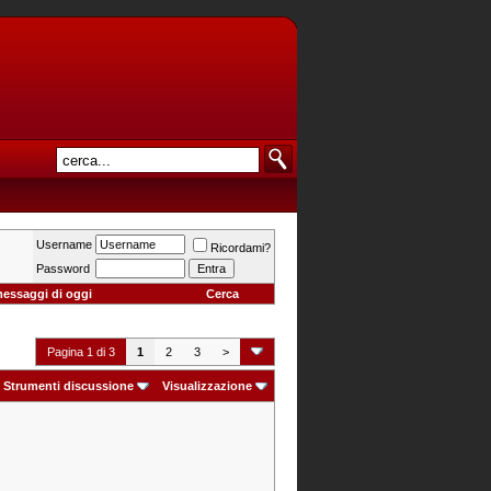
Username
Ricordami?
Password
messaggi di oggi
Cerca
Pagina 1 di 3
1
2
3
>
Strumenti discussione
Visualizzazione