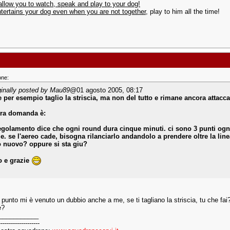
 allow you to watch, speak and play to your dog!
tertains your dog even when you are not together
, play to him all the time!
one:
ginally posted by Mau89
@01 agosto 2005, 08:17
e per esempio taglio la striscia, ma non del tutto e rimane ancora attacca
ltra domanda è:
regolamento dice che ogni round dura cinque minuti. ci sono 3 punti ogn
e. se l'aereo cade, bisogna rilanciarlo andandolo a prendere oltre la lin
 nuovo? oppure si sta giu?
o e grazie
punto mi è venuto un dubbio anche a me, se ti tagliano la striscia, tu che fai?
e?
___________
--------------------