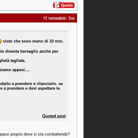
#
7
(
permalink
)
Top
visto che sono meno di 10 mm.
anto diventa bersaglio anche per
ielà tagliata.
siamo appesi....
ndarlo a prendere e rilanciarlo. se
e a prendere e devi aspettare la
Quoted post
on passi proprio dove si sta combattendo?