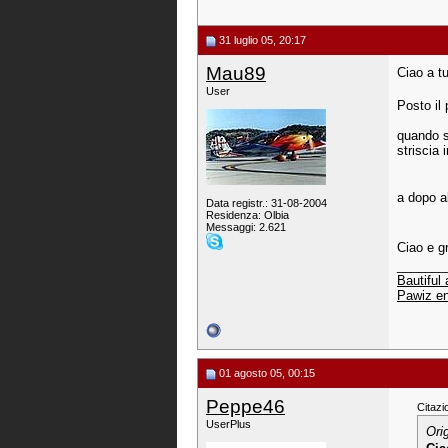
31 luglio 05, 20:17
Mau89
Ciao a t
User
Posto il 
quando si
striscia 
a dopo a
Data registr.: 31-08-2004
Residenza: Olbia
Messaggi: 2.621
Ciao e g
_______
Bautiful
Pawiz en
01 agosto 05, 00:15
Peppe46
Citazi
UserPlus
Ori