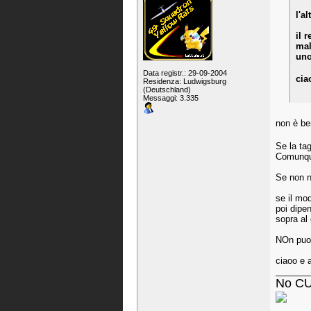
l'a
il 
mal
uno
Data registr.: 29-09-2004
cia
Residenza: Ludwigsburg
(Deutschland)
Messaggi: 3.335
non è ben
Se la tag
Comunque
Se non n
se il mod
poi dipen
sopra al 
NOn puoi
ciaoo e 
_______
No CU