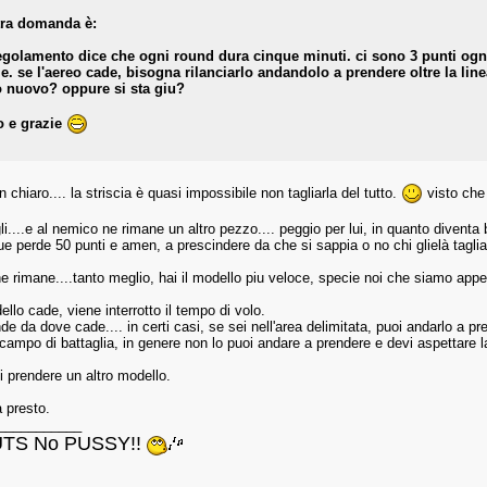
ltra domanda è:
regolamento dice che ogni round dura cinque minuti. ci sono 3 punti ogn
e. se l'aereo cade, bisogna rilanciarlo andandolo a prendere oltre la lin
 nuovo? oppure si sta giu?
o e grazie
 chiaro.... la striscia è quasi impossibile non tagliarla del tutto.
visto che
li....e al nemico ne rimane un altro pezzo.... peggio per lui, in quanto diventa 
 perde 50 punti e amen, a prescindere da che si sappia o no chi glielà taglia
e rimane....tanto meglio, hai il modello piu veloce, specie noi che siamo appes
ello cade, viene interrotto il tempo di volo.
de da dove cade.... in certi casi, se sei nell'area delimitata, puoi andarlo a pr
campo di battaglia, in genere non lo puoi andare a prendere e devi aspettare la
 prendere un altro modello.
a presto.
___________
TS No PUSSY!!