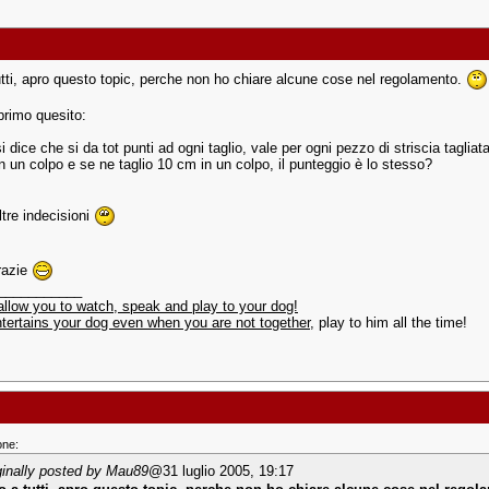
utti, apro questo topic, perche non ho chiare alcune cose nel regolamento.
primo quesito:
 dice che si da tot punti ad ogni taglio, vale per ogni pezzo di striscia tagli
in un colpo e se ne taglio 10 cm in un colpo, il punteggio è lo stesso?
ltre indecisioni
razie
___________
 allow you to watch, speak and play to your dog!
tertains your dog even when you are not together
, play to him all the time!
one:
ginally posted by Mau89
@31 luglio 2005, 19:17