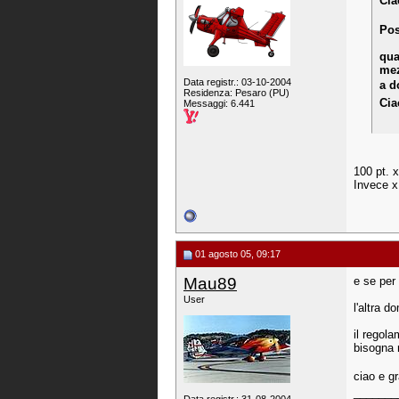
Cia
Pos
qua
mez
Data registr.: 03-10-2004
a d
Residenza: Pesaro (PU)
Cia
Messaggi: 6.441
100 pt. x
Invece x
01 agosto 05, 09:17
Mau89
e se per 
User
l'altra d
il regol
bisogna 
ciao e g
_______