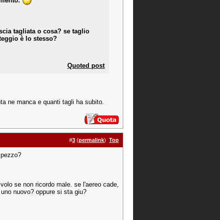
lamento.
scia tagliata o cosa? se taglio
teggio è lo stesso?
Quoted post
nta ne manca e quanti tagli ha subito.
#
3
(
permalink
)
Top
o pezzo?
 volo se non ricordo male. se l'aereo cade,
a uno nuovo? oppure si sta giu?