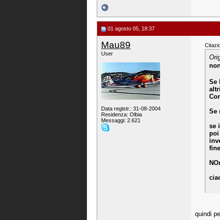
01 agosto 05, 18:37
Mau89
Citazi
User
Ori
non
Se 
altr
Com
Data registr.: 31-08-2004
Se 
Residenza: Olbia
Messaggi: 2.621
se 
poi
inv
fine
NOn
cia
quindi p