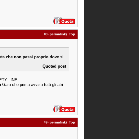
#
8
(
permalink
)
Top
asta che non passi proprio dove si
Quoted post
FETY LINE.
Gara che prima avvisa tutti gli atri
#
9
(
permalink
)
Top