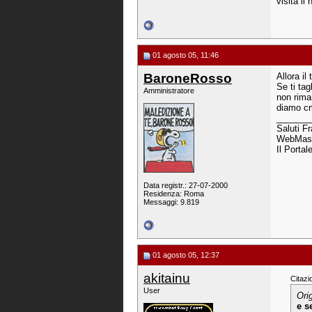
visita il
01 agosto 05, 11:46
BaroneRosso
Allora il
Se ti tag
Amministratore
non rima
diamo cm
_______
Saluti F
WebMast
Il Portal
Data registr.: 27-07-2000
Residenza: Roma
Messaggi: 9.819
01 agosto 05, 12:37
akitainu
Citazi
User
Ori
e s