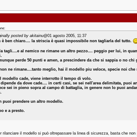
one:
ginally posted by akitainu
@01 agosto 2005, 11:37
 è ben chiaro.... la striscia è quasi impossibile non tagliarla del tutto.
la tagli....e al nemico ne rimane un altro pezzo.... peggio per lui, in qu
i.
unque perde 50 punti e amen, a prescindere da che si sappia o no chi gl
non ne rimane....tanto meglio, hai il modello piu veloce, specie noi che 
il modello cade, viene interrotto il tempo di volo.
 dipende da dove cade.... in certi casi, se sei nell'area delimitata, puoi a
ece sei in pieno sopra al campo di battaglia, in genere non lo puoi andar
.
 puoi prendere un altro modello.
oo e a presto.
er rilanciare il modello si può oltrepassare la linea di sicurezza, basta che n