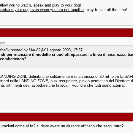
___________
 allow you to watch, speak and play to your dog!
tertains your dog even when you are not together
, play to him all the time!
one:
ginally posted by Mau89
@01 agosto 2005, 17:37
ndi per rilanciare il modello si può oltrepassare la linea di sicurezza, b
 combattendo?
LANDING ZONE definita che solitamente è una striscia di 20 mt. oltre la SA
atterri nella LANDING ZONE, puoi recuperare, previo permesso del Direttore di 
ti, altrimenti devi aspettare che finisca il Round e che tutti siano atterrati.
alutazioni come si fa? si deve avere un aiutante affinaco che segni tutto?