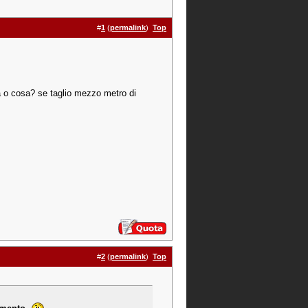
#
1
(
permalink
)
Top
ata o cosa? se taglio mezzo metro di
#
2
(
permalink
)
Top