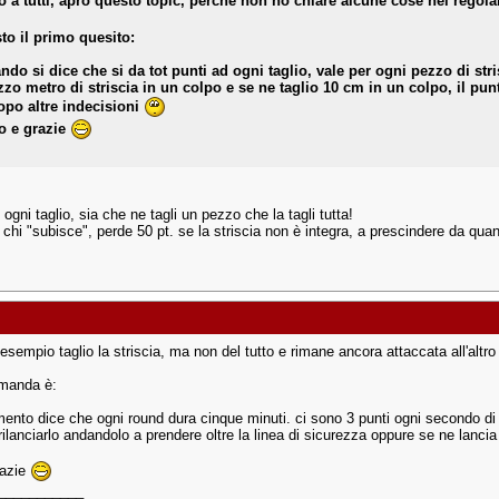
o a tutti, apro questo topic, perche non ho chiare alcune cose nel rego
to il primo quesito:
ndo si dice che si da tot punti ad ogni taglio, vale per ogni pezzo di stri
zo metro di striscia in un colpo e se ne taglio 10 cm in un colpo, il pun
opo altre indecisioni
o e grazie
 ogni taglio, sia che ne tagli un pezzo che la tagli tutta!
 chi "subisce", perde 50 pt. se la striscia non è integra, a prescindere da qua
esempio taglio la striscia, ma non del tutto e rimane ancora attaccata all'altr
omanda è:
amento dice che ogni round dura cinque minuti. ci sono 3 punti ogni secondo di
rilanciarlo andandolo a prendere oltre la linea di sicurezza oppure se ne lanci
razie
___________