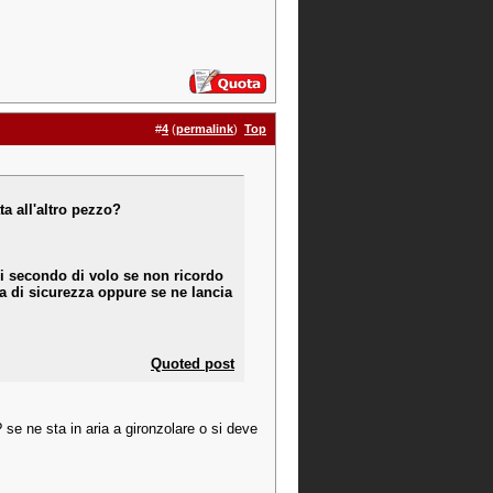
#
4
(
permalink
)
Top
ta all'altro pezzo?
i secondo di volo se non ricordo
ea di sicurezza oppure se ne lancia
Quoted post
 se ne sta in aria a gironzolare o si deve