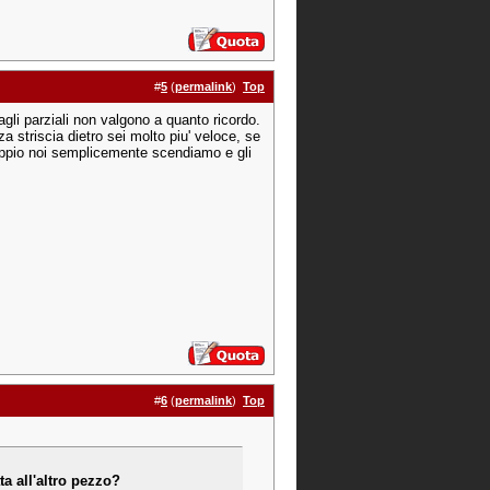
#
5
(
permalink
)
Top
agli parziali non valgono a quanto ricordo.
nza striscia dietro sei molto piu' veloce, se
coppio noi semplicemente scendiamo e gli
#
6
(
permalink
)
Top
ta all'altro pezzo?