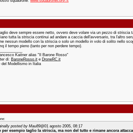
 nostro squadrone:
www.squadronecorvi.it
 taglio deve sempre essere netto, ovvero deve volare via un pezzo di striscia t
liano tutta la striscia continui ad andare a caccia dell'avversario, tra l'altro se
ne nessun modello con la striscia o solo un modello in volo di solito nello s
q il tempo pieno (tanto per non perdere tempo).
___________
rancesco Kaitner alias "Il Barone Rosso"
er di:
BaroneRosso.it
e
DroneRC.it
e del Modellismo in Italia
one:
ginally posted by Mau89
@01 agosto 2005, 08:17
e per esempio taglio la striscia, ma non del tutto e rimane ancora attacca