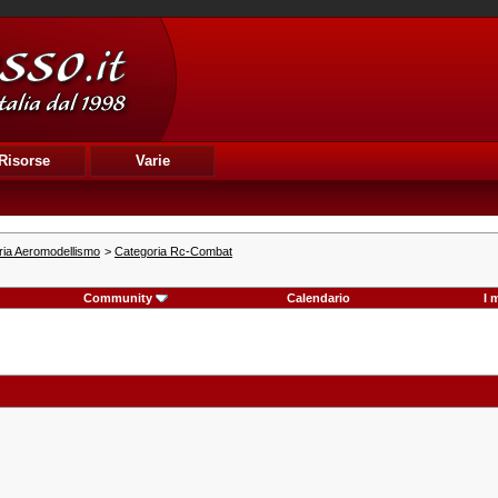
Risorse
Varie
ria Aeromodellismo
>
Categoria Rc-Combat
Community
Calendario
I 