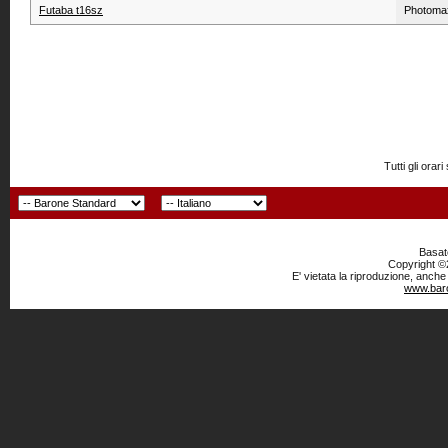
Futaba t16sz
Photoma
Tutti gli or
Basato
Copyright ©2
E' vietata la riproduzione, anche
www.baro