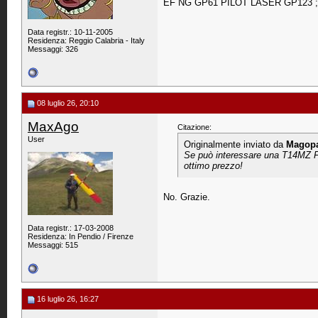
EF NG GP61 PILOT LASER GP123 ;
Data registr.: 10-11-2005
Residenza: Reggio Calabria - Italy
Messaggi: 326
08 luglio 26, 20:10
MaxAgo
Citazione:
User
Originalmente inviato da
Magop
Se può interessare una T14MZ FU
ottimo prezzo!
No. Grazie.
Data registr.: 17-03-2008
Residenza: In Pendio / Firenze
Messaggi: 515
16 luglio 26, 16:27