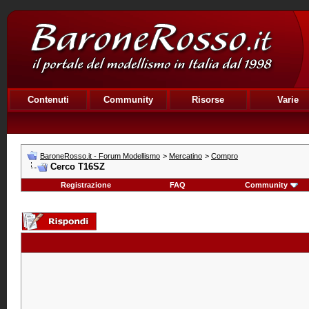
Contenuti
Community
Risorse
Varie
BaroneRosso.it - Forum Modellismo
>
Mercatino
>
Compro
Cerco T16SZ
Registrazione
FAQ
Community