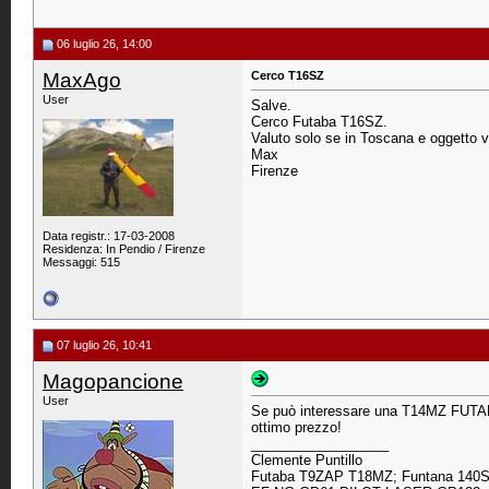
06 luglio 26, 14:00
MaxAgo
Cerco T16SZ
User
Salve.
Cerco Futaba T16SZ.
Valuto solo se in Toscana e oggetto ve
Max
Firenze
Data registr.: 17-03-2008
Residenza: In Pendio / Firenze
Messaggi: 515
07 luglio 26, 10:41
Magopancione
User
Se può interessare una T14MZ FUTABA 
ottimo prezzo!
__________________
Clemente Puntillo
Futaba T9ZAP T18MZ; Funtana 140