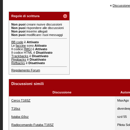
«
Discussione
Regole di scrittura
Non puoi
creare nuove discussioni
Non puoi
rispondere alle discussioni
Non puoi
inserire allegati
Non puoi
modificare i tuoi messaggi
BB code
è
Attivato
Le
faccine
sono
Attivato
Il codice
[IMG]
è
Attivato
Il codice HTML è
Disattivato
Trackbacks
è
Disattivato
Pingbacks
è
Disattivato
Refbacks
è
Disattivato
Regolamento Forum
Discussioni simili
Discussione
Autor
Cerco T16SZ
MaxAgo
T16sz
diverdee
futaba t16sz
szd 55
Radiocomando Futaba T16SZ
Pilota Sol