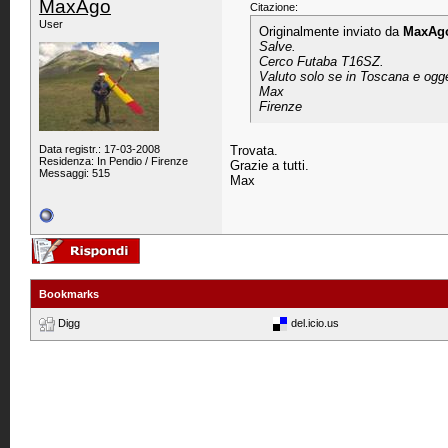
MaxAgo
Citazione:
User
Originalmente inviato da
MaxAg
Salve.
Cerco Futaba T16SZ.
Valuto solo se in Toscana e ogget
Max
Firenze
Data registr.: 17-03-2008
Trovata.
Residenza: In Pendio / Firenze
Grazie a tutti.
Messaggi: 515
Max
Bookmarks
Digg
del.icio.us