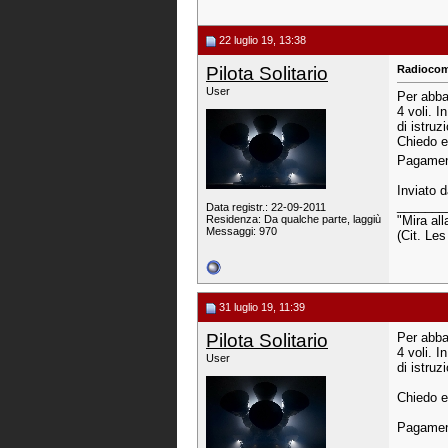
22 luglio 19, 13:38
Pilota Solitario
Radiocom
User
Per abba
4 voli. I
di istruz
Chiedo e
Pagament
Inviato 
_______
Data registr.: 22-09-2011
Residenza: Da qualche parte, laggiù
"Mira all
Messaggi: 970
(Cit. Le
31 luglio 19, 11:39
Pilota Solitario
Per abba
4 voli. I
User
di istruz
Chiedo e
Pagament