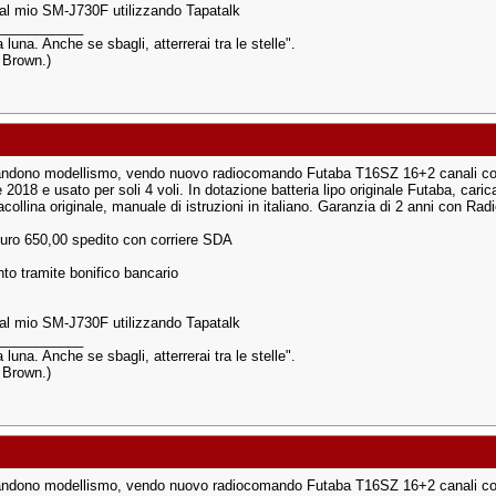
dal mio SM-J730F utilizzando Tapatalk
___________
a luna. Anche se sbagli, atterrerai tra le stelle".
s Brown.)
andono modellismo, vendo nuovo radiocomando Futaba T16SZ 16+2 canali co
2018 e usato per soli 4 voli. In dotazione batteria lipo originale Futaba, caric
acollina originale, manuale di istruzioni in italiano. Garanzia di 2 anni con Rad
uro 650,00 spedito con corriere SDA
o tramite bonifico bancario
dal mio SM-J730F utilizzando Tapatalk
___________
a luna. Anche se sbagli, atterrerai tra le stelle".
s Brown.)
andono modellismo, vendo nuovo radiocomando Futaba T16SZ 16+2 canali co