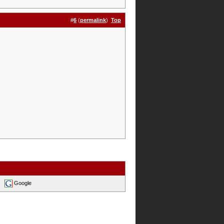
#
6
(
permalink
)
Top
Google