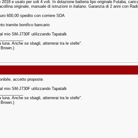
2018 e usato per soli 4 voli. In dotazione batteria lipo originale Futaba, caric
acollina originale, manuale di istruzioni in italiano. Garanzia di 2 anni con Rad
uro 600,00 spedito con corriere SDA
o tramite bonifico bancario
dal mio SM-J730F utilizzando Tapatalk
___________
a luna. Anche se sbagli, atterrerai tra le stelle".
s Brown.)
onibile, accetto proposte.
dal mio SM-J730F utilizzando Tapatalk
___________
a luna. Anche se sbagli, atterrerai tra le stelle".
s Brown.)