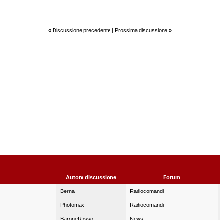
«
Discussione precedente
|
Prossima discussione
»
Autore discussione
Forum
Berna
Radiocomandi
Photomax
Radiocomandi
BaroneRosso
News