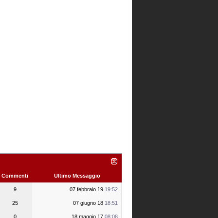
Commenti
Ultimo Messaggio
9
07 febbraio 19
19:52
25
07 giugno 18
18:51
0
18 maggio 17
08:08