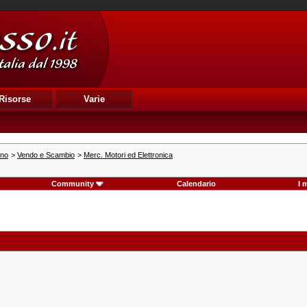
Risorse
Varie
ino
>
Vendo e Scambio
>
Merc. Motori ed Elettronica
Community
Calendario
I 