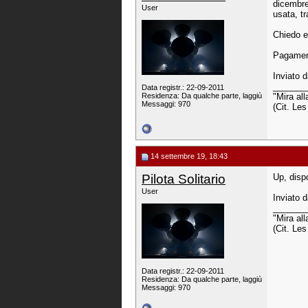
dicembre 
User
usata, tr
Chiedo e
Pagament
Inviato 
_______
Data registr.: 22-09-2011
Residenza: Da qualche parte, laggiù
"Mira all
Messaggi: 970
(Cit. Le
14 settembre 19, 18:43
Pilota Solitario
Up, disp
User
Inviato 
_______
"Mira all
(Cit. Le
Data registr.: 22-09-2011
Residenza: Da qualche parte, laggiù
Messaggi: 970