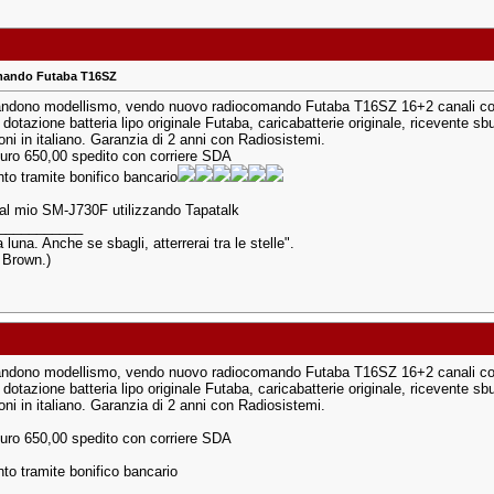
ando Futaba T16SZ
ndono modellismo, vendo nuovo radiocomando Futaba T16SZ 16+2 canali com
n dotazione batteria lipo originale Futaba, caricabatterie originale, ricevente s
ioni in italiano. Garanzia di 2 anni con Radiosistemi.
uro 650,00 spedito con corriere SDA
o tramite bonifico bancario
dal mio SM-J730F utilizzando Tapatalk
___________
a luna. Anche se sbagli, atterrerai tra le stelle".
s Brown.)
ndono modellismo, vendo nuovo radiocomando Futaba T16SZ 16+2 canali com
n dotazione batteria lipo originale Futaba, caricabatterie originale, ricevente s
ioni in italiano. Garanzia di 2 anni con Radiosistemi.
uro 650,00 spedito con corriere SDA
o tramite bonifico bancario