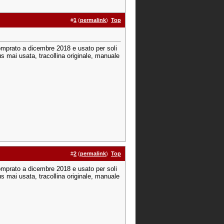
#
1
(
permalink
)
Top
prato a dicembre 2018 e usato per soli
bus mai usata, tracollina originale, manuale
#
2
(
permalink
)
Top
prato a dicembre 2018 e usato per soli
bus mai usata, tracollina originale, manuale