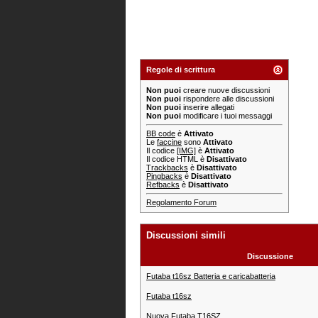
Regole di scrittura
Non puoi
creare nuove discussioni
Non puoi
rispondere alle discussioni
Non puoi
inserire allegati
Non puoi
modificare i tuoi messaggi
BB code
è
Attivato
Le
faccine
sono
Attivato
Il codice
[IMG]
è
Attivato
Il codice HTML è
Disattivato
Trackbacks
è
Disattivato
Pingbacks
è
Disattivato
Refbacks
è
Disattivato
Regolamento Forum
Discussioni simili
Discussione
Futaba t16sz Batteria e caricabatteria
Futaba t16sz
Nuova Futaba T16SZ