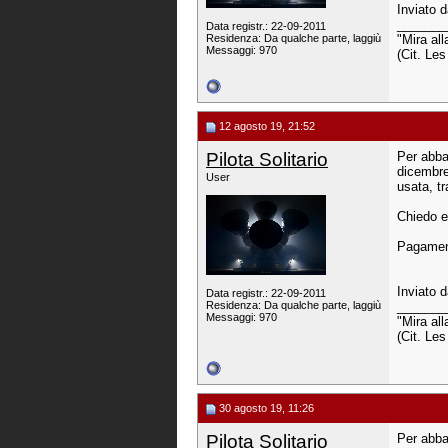
Inviato 
_______
Data registr.: 22-09-2011
Residenza: Da qualche parte, laggiù
"Mira all
Messaggi: 970
(Cit. Le
12 agosto 19, 21:52
Pilota Solitario
Per abb
dicembre 
User
usata, tr
Chiedo e
Pagament
Inviato 
Data registr.: 22-09-2011
Residenza: Da qualche parte, laggiù
_______
Messaggi: 970
"Mira all
(Cit. Le
30 agosto 19, 11:26
Pilota Solitario
Per abb