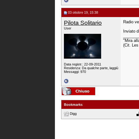
03 ottobre 19, 15:38
Pilota Solitario
Radio ve
User
Inviato 
_______
"Mira all
(Cit. Le
Data registr.: 22-09-2011
Residenza: Da qualche parte, laggiù
Messaggi: 970
Bookmarks
Digg