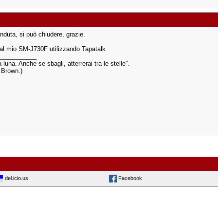
nduta, si può chiudere, grazie.
dal mio SM-J730F utilizzando Tapatalk
___________
a luna. Anche se sbagli, atterrerai tra le stelle".
s Brown.)
del.icio.us
Facebook