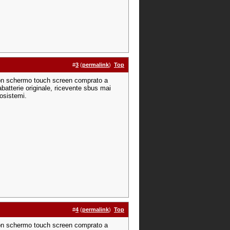
#
3
(
permalink
)
Top
n schermo touch screen comprato a
abatterie originale, ricevente sbus mai
iosistemi.
#
4
(
permalink
)
Top
n schermo touch screen comprato a