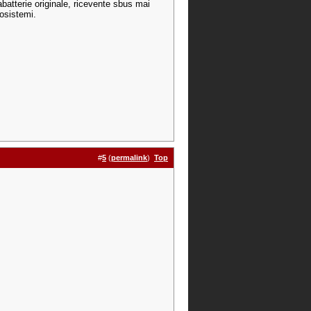
abatterie originale, ricevente sbus mai
iosistemi.
#
5
(
permalink
)
Top