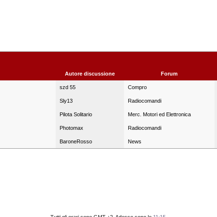
Autore discussione
Forum
szd 55
Compro
Sly13
Radiocomandi
Pilota Solitario
Merc. Motori ed Elettronica
Photomax
Radiocomandi
BaroneRosso
News