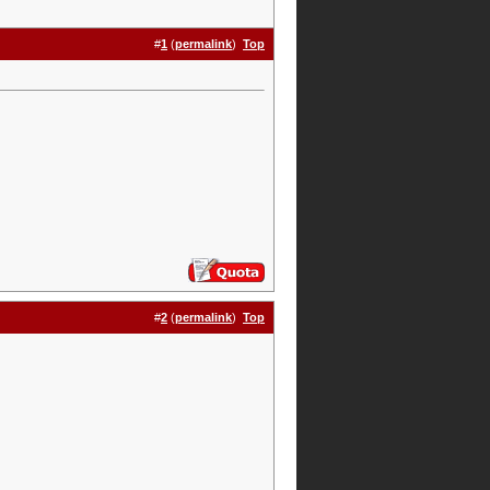
#
1
(
permalink
)
Top
#
2
(
permalink
)
Top