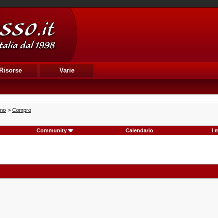
Risorse
Varie
ino
>
Compro
Community
Calendario
I 