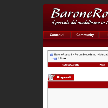
Contenuti
Community
BaroneRosso.it - Forum Modellismo
>
Mercat
T16sz
Registrazione
FAQ