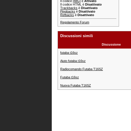
Il codice
[IMG]
è
Attivato
Il codice HTML è
Disattivato
Trackbacks
è
Disattivato
Pingbacks
è
Disattivato
Refbacks
è
Disattivato
Regolamento Forum
Discussioni simili
Discussione
futaba t16sz
Aiuto futaba t16sz
Radiocomando Futaba T16SZ
Futaba t16sz
Nuova Futaba T16SZ