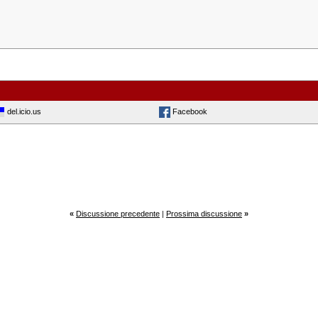
del.icio.us
Facebook
«
Discussione precedente
|
Prossima discussione
»