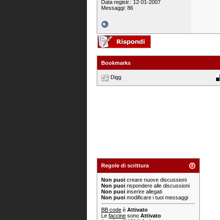
Data registr.: 12-01-2007
Messaggi: 86
Bookmarks
Digg
Regole di scrittura
Non puoi
creare nuove discussioni
Non puoi
rispondere alle discussioni
Non puoi
inserire allegati
Non puoi
modificare i tuoi messaggi
BB code
è
Attivato
Le
faccine
sono
Attivato