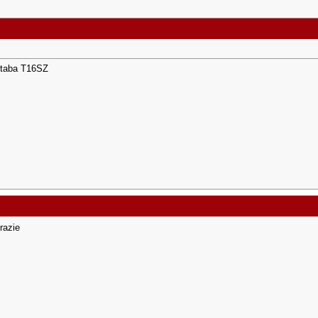
utaba T16SZ
razie