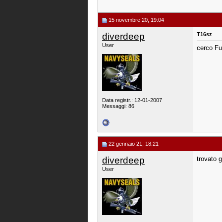
15 novembre 20, 19:04
diverdeep
T16sz
User
cerco F
Data registr.: 12-01-2007
Messaggi: 86
22 gennaio 21, 18:21
diverdeep
trovato g
User