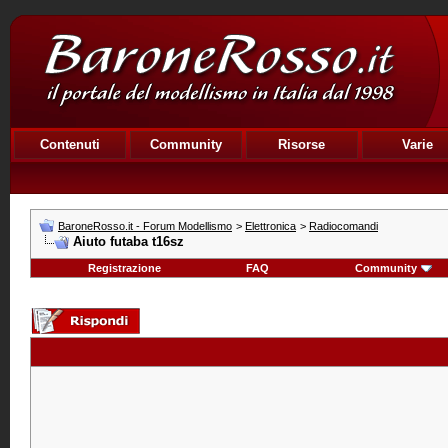
Contenuti
Community
Risorse
Varie
BaroneRosso.it - Forum Modellismo
>
Elettronica
>
Radiocomandi
Aiuto futaba t16sz
Registrazione
FAQ
Community