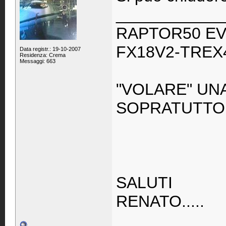
____________
RAPTOR50 EV
FX18V2-TREX
Data registr.: 19-10-2007
Residenza: Crema
Messaggi: 663
"VOLARE" UN
SOPRATUTTO
SALUTI
RENATO.....