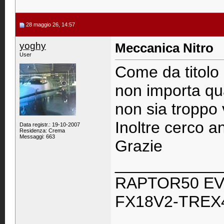
28 maggio 26, 14:57
yoghy
Meccanica Nitro
User
Come da titolo
non importa qu
non sia troppo 
Inoltre cerco 
Data registr.: 19-10-2007
Residenza: Crema
Messaggi: 663
Grazie
____________
RAPTOR50 EV
FX18V2-TREX