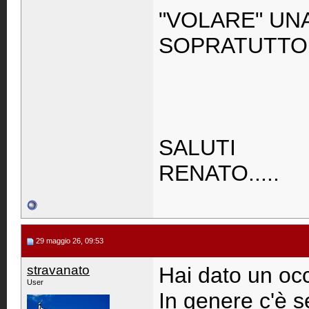
"VOLARE" UN
SOPRATUTTO
SALUTI
RENATO.....
29 maggio 26, 09:53
stravanato
Hai dato un occ
User
In genere c'è 