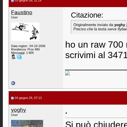
03 giugno 26, 11:19
Faustino
Citazione:
User
Originalmente inviato da
yoghy
Preciso che la testa serve flybar
ho un raw 700 n
Data registr.: 04-10-2006
Residenza: Prov MN
scrivimi al 34
Messaggi: 1.905
____________
04 giugno 26, 07:13
yoghy
.
User
Si può chiuder