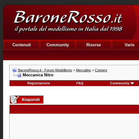
Contenuti
Community
Risorse
Varie
BaroneRosso.it - Forum Modellismo
>
Mercatino
>
Compro
Meccanica Nitro
Registrazione
FAQ
Community