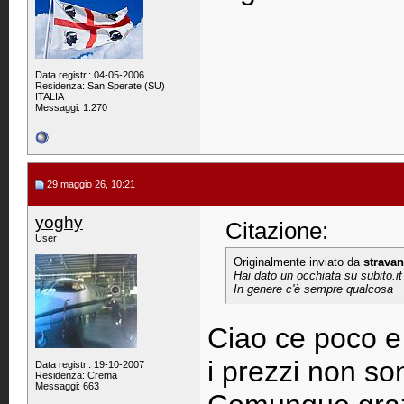
Data registr.: 04-05-2006
Residenza: San Sperate (SU)
ITALIA
Messaggi: 1.270
29 maggio 26, 10:21
yoghy
Citazione:
User
Originalmente inviato da
stravan
Hai dato un occhiata su subito.it
In genere c'è sempre qualcosa
Ciao ce poco e
i prezzi non so
Data registr.: 19-10-2007
Residenza: Crema
Messaggi: 663