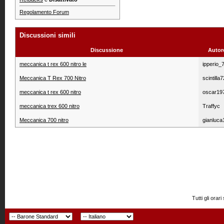
Regolamento Forum
Discussioni simili
Discussione
Autor
meccanica t rex 600 nitro le
ipperio_
Meccanica T Rex 700 Nitro
scintilla7
meccanica t rex 600 nitro
oscar19
meccanica trex 600 nitro
Traffyc
Meccanica 700 nitro
gianluc
Tutti gli or