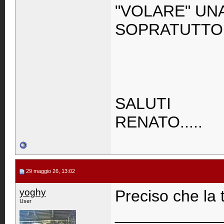
"VOLARE" UN
SOPRATUTTO
SALUTI
RENATO.....
29 maggio 26, 13:02
yoghy
Preciso che la 
User
____________