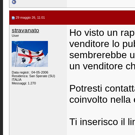
29 maggio 26, 11:01
stravanato
Ho visto un rap
User
venditore lo p
sembrerebbe un
un venditore c
Data registr.: 04-05-2006
Residenza: San Sperate (SU)
ITALIA
Messaggi: 1.270
Potresti contat
coinvolto nella
Ti inserisco il li