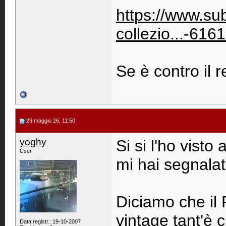
https://www.sub
collezio...-61
Se è contro il
29 maggio 26, 11:50
yoghy
Si si l'ho visto 
User
mi hai segnala
Diciamo che il 
vintage tant'è c
Data registr.: 19-10-2007