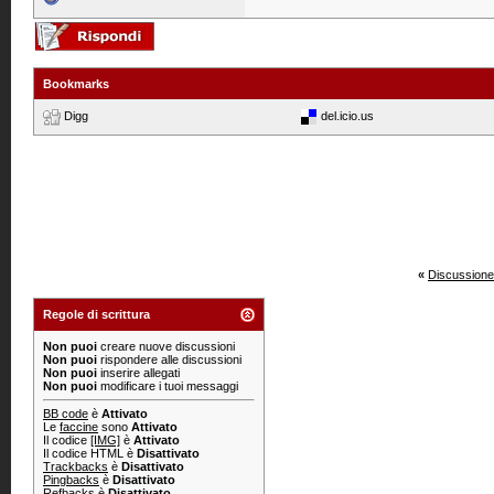
Bookmarks
Digg
del.icio.us
«
Discussione
Regole di scrittura
Non puoi
creare nuove discussioni
Non puoi
rispondere alle discussioni
Non puoi
inserire allegati
Non puoi
modificare i tuoi messaggi
BB code
è
Attivato
Le
faccine
sono
Attivato
Il codice
[IMG]
è
Attivato
Il codice HTML è
Disattivato
Trackbacks
è
Disattivato
Pingbacks
è
Disattivato
Refbacks
è
Disattivato