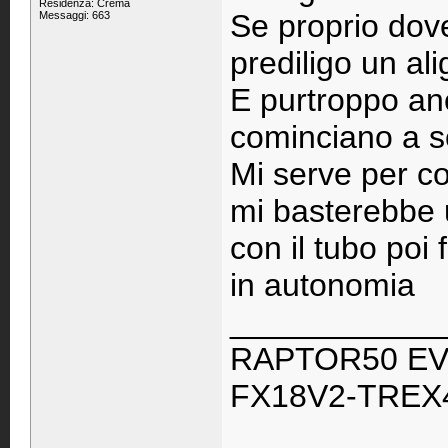
Residenza: Crema
Se proprio dov
Messaggi: 663
prediligo un al
E purtroppo anc
cominciano a s
Mi serve per co
mi basterebbe 
con il tubo poi 
in autonomia
____________
RAPTOR50 EV
FX18V2-TREX