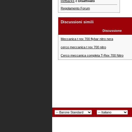
Refbacks
è
Disattivato
Regolamento Forum
Discussioni simili
Discussione
Meccanica t rex 700 flybar nitro nera
cerco meccanica t rex 700 nitro
Cerco meccanica completa T-Rex 700 Nitro