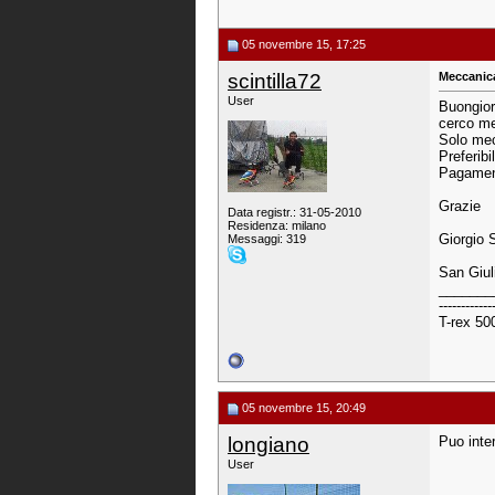
05 novembre 15, 17:25
scintilla72
Meccanica
User
Buongiorn
cerco me
Solo mec
Preferib
Pagamen
Grazie
Data registr.: 31-05-2010
Residenza: milano
Giorgio 
Messaggi: 319
San Giul
_______
------------
T-rex 50
05 novembre 15, 20:49
longiano
Puo inte
User