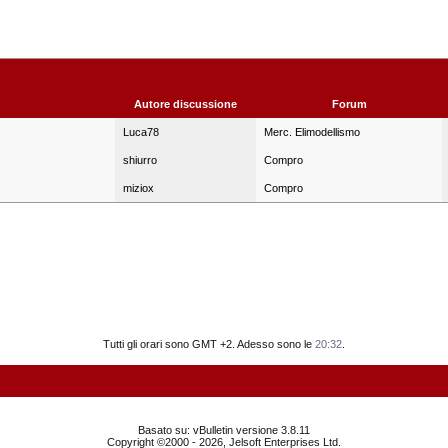
Autore discussione
Forum
Luca78
Merc. Elimodellismo
shiurro
Compro
miziox
Compro
Tutti gli orari sono GMT +2. Adesso sono le
20:32
.
Basato su: vBulletin versione 3.8.11
Copyright ©2000 - 2026, Jelsoft Enterprises Ltd.