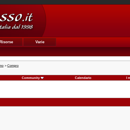
Risorse
Varie
ino
>
Compro
Community
Calendario
I 