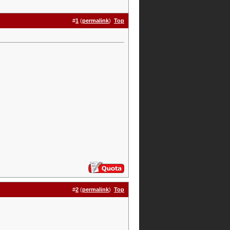
#
1
(
permalink
)
Top
#
2
(
permalink
)
Top