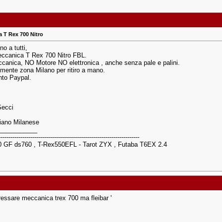
 T Rex 700 Nitro
o a tutti,
ccanica T Rex 700 Nitro FBL.
canica, NO Motore NO elettronica , anche senza pale e palini.
ilmente zona Milano per ritiro a mano.
to Paypal.
Secci
iano Milanese
___________
-----------------------------------------------------------------------
0 GF ds760 , T-Rex550EFL - Tarot ZYX , Futaba T6EX 2.4
ressare meccanica trex 700 ma fleibar '