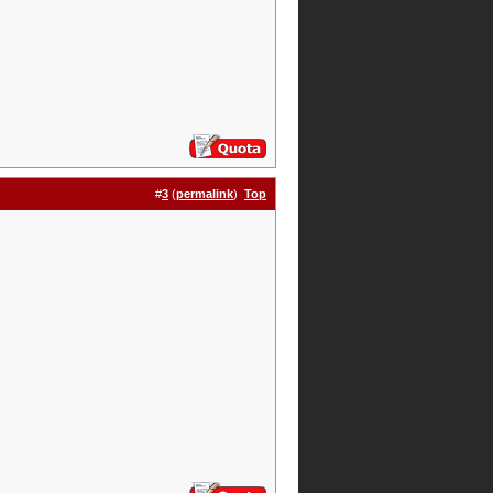
#
3
(
permalink
)
Top