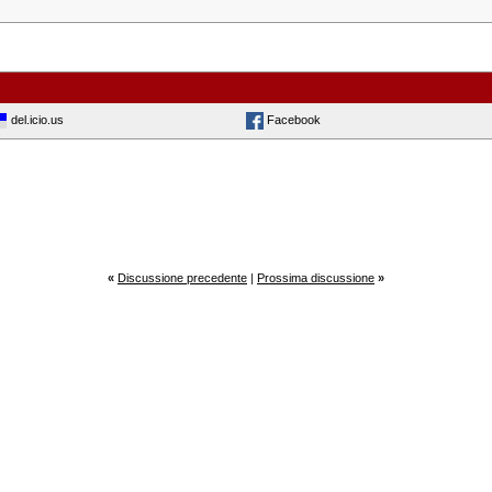
del.icio.us
Facebook
«
Discussione precedente
|
Prossima discussione
»