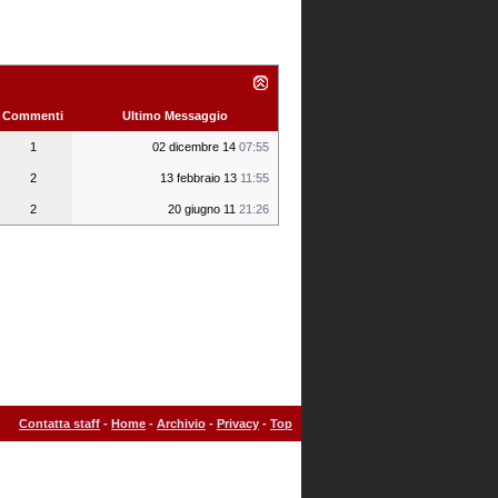
Commenti
Ultimo Messaggio
1
02 dicembre 14
07:55
2
13 febbraio 13
11:55
2
20 giugno 11
21:26
Contatta staff
-
Home
-
Archivio
-
Privacy
-
Top