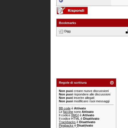
Bookmarks
Digg
Regole di scrittura
Non puoi
creare nuove discussioni
Non puoi
rispondere alle discussioni
Non puoi
inserire allegati
Non puoi
modificare i tuoi messaggi
BB code
è
Attivato
Le
faccine
sono
Attivato
Il codice
[IMG]
è
Attivato
Il codice HTML è
Disattivato
Trackbacks
è
Disattivato
Pingbacks
è
Disattivato