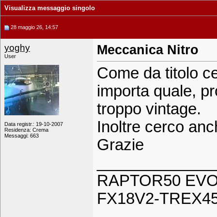
Visualizza messaggio singolo
28 maggio 26, 14:57
yoghy
Meccanica Nitro
User
Come da titolo c
importa quale, p
troppo vintage.
Inoltre cerco a
Data registr.: 19-10-2007
Residenza: Crema
Messaggi: 663
Grazie
_____________
RAPTOR50 EVO
FX18V2-TREX45