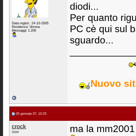
diodi...
Per quanto rigu
Data registr.: 24-10-2005
PC cè qui sul b
Residenza: Verona
Messaggi: 1.206
sguardo...
____________
Nuovo sito
05 gennaio 07, 10:33
crock
ma la mm2001 
User