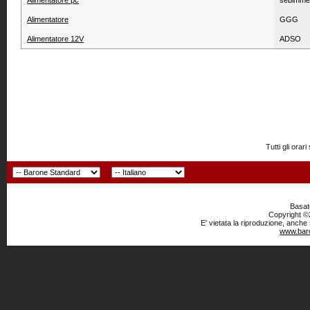
Alimentatore pc
sebimme
Alimentatore
GGG
Alimentatore 12V
ADSO
Tutti gli or
Basato
Copyright ©2
E' vietata la riproduzione, anche
www.baro