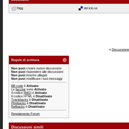
Digg
del.icio.us
«
Discussione
Regole di scrittura
Non puoi
creare nuove discussioni
Non puoi
rispondere alle discussioni
Non puoi
inserire allegati
Non puoi
modificare i tuoi messaggi
BB code
è
Attivato
Le
faccine
sono
Attivato
Il codice
[IMG]
è
Attivato
Il codice HTML è
Disattivato
Trackbacks
è
Disattivato
Pingbacks
è
Disattivato
Refbacks
è
Disattivato
Regolamento Forum
Discussioni simili