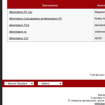
Discussione
Autor
Alimentatore PC 12v
Magopan
Alimentatore Caricabatterie da Alimentatore PC
Robby N
alimentatore TGA
blackbird
Alimentatore pc
sebimme
Alimentatore 12V
ADSO
Tutti gli or
Basato
Copyright ©2
E' vietata la riproduzione, anche
www.baro