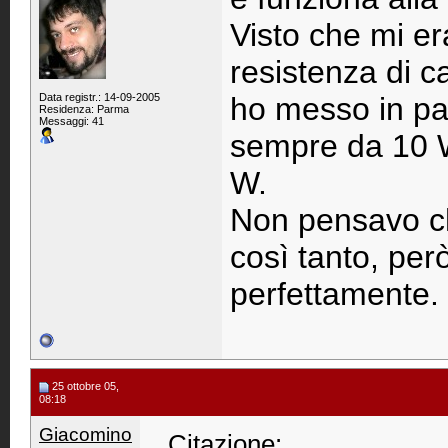
Visto che mi er
resistenza di c
Data registr.: 14-09-2005
ho messo in par
Residenza: Parma
Messaggi: 41
sempre da 10 
W.
Non pensavo ch
così tanto, per
perfettamente.
25 ottobre 05,
08:18
Giacomino
Citazione: