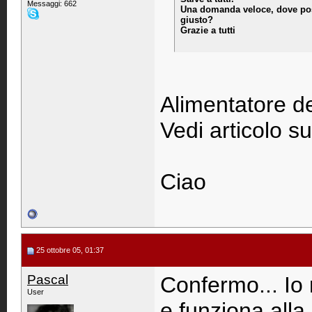
Messaggi: 662
Una domanda veloce, dove posso
giusto?
Grazie a tutti
Alimentatore d
Vedi articolo s
Ciao
25 ottobre 05, 01:37
Pascal
Confermo... Io 
User
e funziona alla