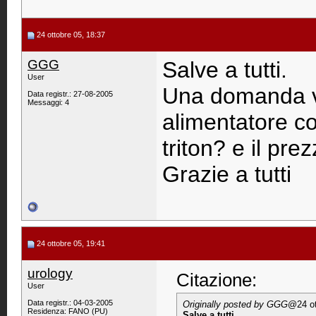
24 ottobre 05, 18:37
GGG
Salve a tutti.
User
Una domanda v
Data registr.: 27-08-2005
Messaggi: 4
alimentatore con
triton? e il pre
Grazie a tutti
24 ottobre 05, 19:41
urology
Citazione:
User
Data registr.: 04-03-2005
Originally posted by GGG
@24 ot
Residenza: FANO (PU)
Salve a tutti.