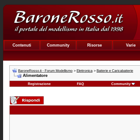
Contenuti
Community
Risorse
Varie
BaroneRosso.it - Forum Modellismo
>
Elettronica
>
Batterie e Caricabatterie
Alimentatore
Registrazione
FAQ
Community