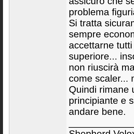
assicuro che s
problema figuri
Si tratta sicur
sempre economi
accettarne tutti 
superiore... in
non riuscirà mai
come scaler...
Quindi rimane u
principiante e
andare bene.
____________
Shepherd Velox