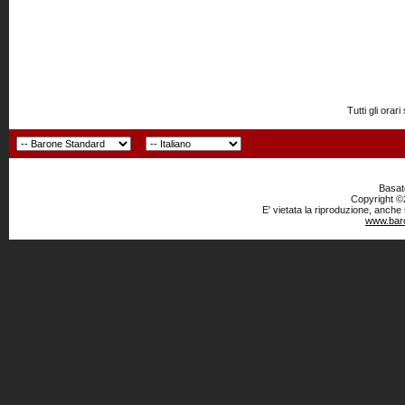
Tutti gli or
Basato
Copyright ©2
E' vietata la riproduzione, anche
www.baro