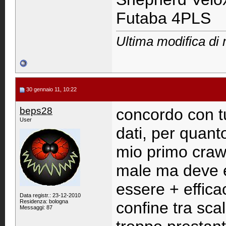
Futaba 4PLS
Ultima modifica di 
30 gennaio 11, 10:22
beps28
concordo con tut
User
dati, per quanto
mio primo crawle
male ma deve e
essere + efficac
Data registr.: 23-12-2010
Residenza: bologna
confine tra sca
Messaggi: 87