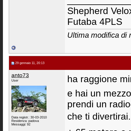
____________
Shepherd Velox
Futaba 4PLS
Ultima modifica di 
29 gennaio 11, 20:13
anto73
ha raggione mine
User
e hai un mezzo
prendi un radi
che ti divertirai.
Data registr.: 30-03-2010
Residenza: padova
Messaggi: 92