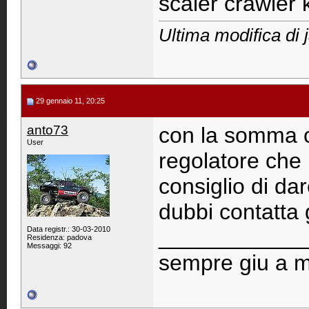
scaler crawler 
Ultima modifica di 
29 gennaio 11, 20:25
anto73
con la somma ch
User
regolatore che 
consiglio di dar
dubbi contatta
Data registr.: 30-03-2010
____________
Residenza: padova
Messaggi: 92
sempre giu a ma