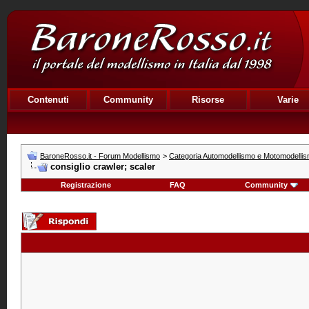
Contenuti
Community
Risorse
Varie
BaroneRosso.it - Forum Modellismo
>
Categoria Automodellismo e Motomodelli
consiglio crawler; scaler
Registrazione
FAQ
Community