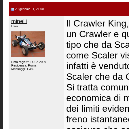
29 gennaio 11, 21:00
minelli
Il Crawler King
User
un Crawler e qu
tipo che da Sca
come Scaler vi
Data registr.: 14-02-2009
infatti è vendu
Residenza: Roma
Messaggi: 1.339
Scaler che da 
Si tratta comun
economica di m
dei limiti evide
freno istantaneo