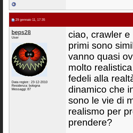
29 gennaio 11, 17:35
beps28
ciao, crawler e
User
primi sono simi
vanno quasi ov
molto realistic
fedeli alla rea
Data registr.: 23-12-2010
Residenza: bologna
dinamico che in
Messaggi: 87
sono le vie di 
realismo per pr
prendere?