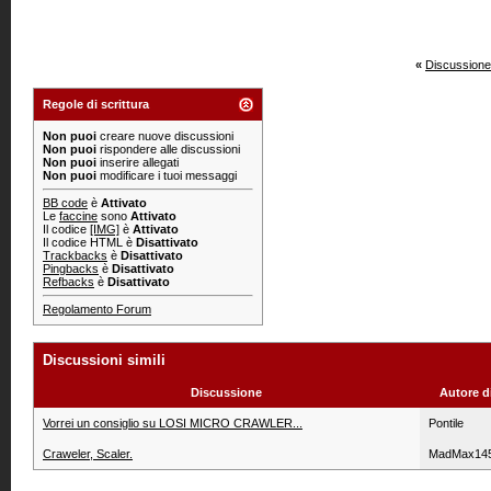
«
Discussione
Regole di scrittura
Non puoi
creare nuove discussioni
Non puoi
rispondere alle discussioni
Non puoi
inserire allegati
Non puoi
modificare i tuoi messaggi
BB code
è
Attivato
Le
faccine
sono
Attivato
Il codice
[IMG]
è
Attivato
Il codice HTML è
Disattivato
Trackbacks
è
Disattivato
Pingbacks
è
Disattivato
Refbacks
è
Disattivato
Regolamento Forum
Discussioni simili
Discussione
Autore d
Vorrei un consiglio su LOSI MICRO CRAWLER...
Pontile
Craweler, Scaler.
MadMax14