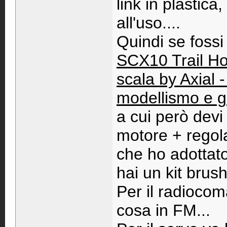
link in plastica
all'uso....
Quindi se fossi 
SCX10 Trail Hon
scala by Axia
modellismo e g
a cui però devi 
motore + regola
che ho adottato
hai un kit brus
Per il radiocom
cosa in FM...