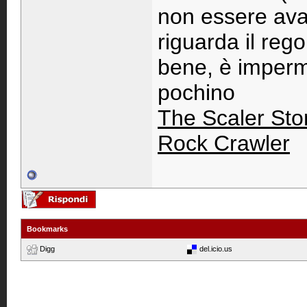
non essere avar
riguarda il reg
bene, è imperme
pochino
The Scaler Stor
Rock Crawler
Bookmarks
Digg
del.icio.us