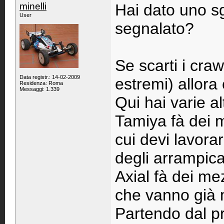
minelli
Hai dato uno sg
User
segnalato?
Se scarti i cra
Data registr.: 14-02-2009
estremi) allora 
Residenza: Roma
Messaggi: 1.339
Qui hai varie al
Tamiya fà dei 
cui devi lavora
degli arrampica
Axial fà dei m
che vanno già m
Partendo dal pr