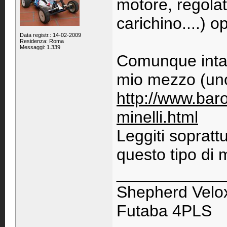
motore, regolat
carichino....) o
Data registr.: 14-02-2009
Residenza: Roma
Messaggi: 1.339
Comunque intan
mio mezzo (uno
http://www.baro
minelli.html
Leggiti soprattu
questo tipo di 
____________
Shepherd Velox
Futaba 4PLS