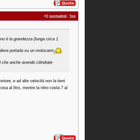
#
3
(
permalink
)
Top
ono è la grandezza (lunga circa 1
 deve portarla su un motocarro
la) che anche avendo cilindrate
iore, e ad alte velocità non la tieni
sa al litro, mentre la nitro costa 7 al