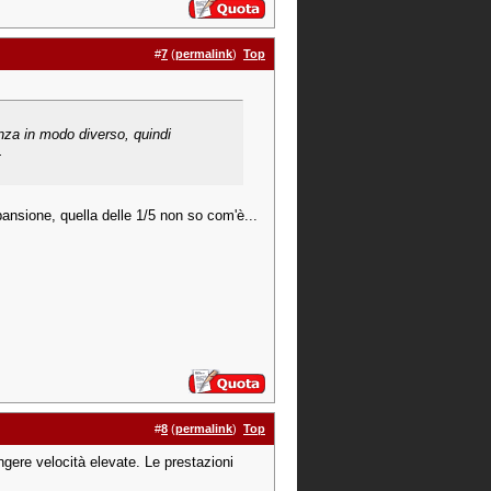
#
7
(
permalink
)
Top
enza in modo diverso, quindi
.
spansione, quella delle 1/5 non so com'è...
#
8
(
permalink
)
Top
ngere velocità elevate. Le prestazioni