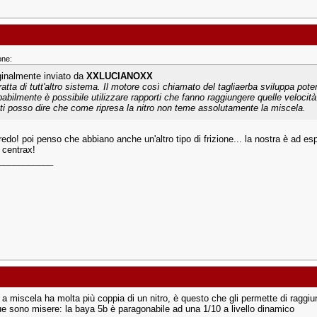
one:
ginalmente inviato da
XXLUCIANOXX
tratta di tutt'altro sistema. Il motore così chiamato del tagliaerba sviluppa pot
babilmente è possibile utilizzare rapporti che fanno raggiungere quelle velocità
ti posso dire che come ripresa la nitro non teme assolutamente la miscela.
credo! poi penso che abbiano anche un'altro tipo di frizione... la nostra è ad e
 centrax!
___________
 a miscela ha molta più coppia di un nitro, è questo che gli permette di raggiu
 sono misere: la baya 5b è paragonabile ad una 1/10 a livello dinamico