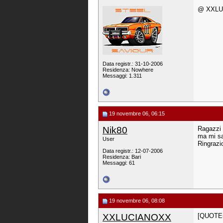
@ XXLUC
Data registr.: 31-10-2006
Residenza: Nowhere
Messaggi: 1.311
19 novembre 06, 06:15
Nik80
Ragazzi 
ma mi sa
User
Ringrazi
Data registr.: 12-07-2006
Residenza: Bari
Messaggi: 61
19 novembre 06, 08:08
XXLUCIANOXX
[QUOTE=