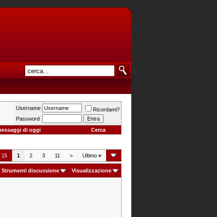
Username
Ricordami?
Password
messaggi di oggi
Cerca
i 15
1
2
3
11
>
Ultimo
»
Strumenti discussione
Visualizzazione