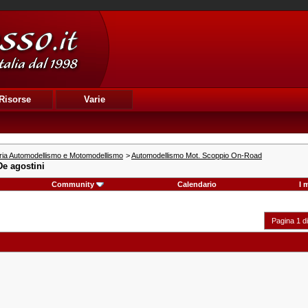
Risorse
Varie
ria Automodellismo e Motomodellismo
>
Automodellismo Mot. Scoppio On-Road
De agostini
Community
Calendario
I 
Pagina 1 d