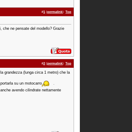
#
1
(
permalink
)
Top
si, che ne pensate del modello? Grazie
#
2
(
permalink
)
Top
la grandezza (lunga circa 1 metro) che la
 portarla su un motocarro
.
he anche avendo cilindrate nettamente