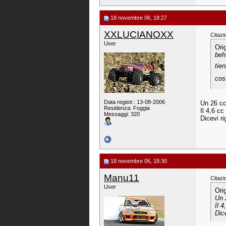
18 novembre 06, 18:27
XXLUCIANOXX
Citazi
User
Ori
beh
tie
cost
Data registr.: 13-08-2006
Un 26 cc
Residenza: Foggia
Il 4,6 c
Messaggi: 320
Dicevi r
18 novembre 06, 18:30
Manu11
Citazi
User
Ori
Un 
Il 
Dic