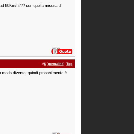
 ad 80Km/h??? con quella miseria di
#
6
(
permalink
)
Top
 in modo diverso, quindi probabilmente è