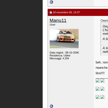
18 novembre 06, 14:37
Manu11
Citazi
User
Ori
L'h
met
A l
.
A l
net
Data registr.: 08-10-2006
Residenza: Udine
Messaggi: 4.294
beh, non
neanche 
litro!!!!
_______