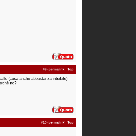
#
9
(
permalink
)
Top
ballo (cosa anche abbastanza intuibile);
perchè no?
#
10
(
permalink
)
Top