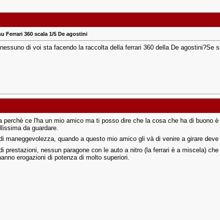
u Ferrari 360 scala 1/5 De agostini
nessuno di voi sta facendo la raccolta della ferrari 360 della De agostini?Se 
ta perchè ce l'ha un mio amico ma ti posso dire che la cosa che ha di buono è 
llissima da guardare.
o di maneggevolezza, quando a questo mio amico gli và di venire a girare deve
 di prestazioni, nessun paragone con le auto a nitro (la ferrari è a miscela) c
 hanno erogazioni di potenza di molto superiori.