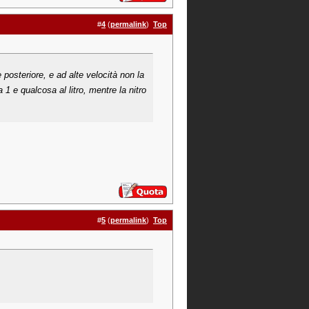
#
4
(
permalink
)
Top
posteriore, e ad alte velocità non la
1 e qualcosa al litro, mentre la nitro
#
5
(
permalink
)
Top