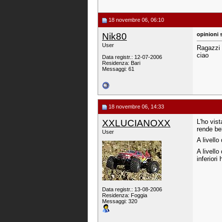
18 novembre 06, 06:10
Nik80
opinioni s
User
Ragazzi 
ciao
Data registr.: 12-07-2006
Residenza: Bari
Messaggi: 61
18 novembre 06, 14:33
XXLUCIANOXX
L'ho vis
rende be
User
A livell
A livello
inferiori
Data registr.: 13-08-2006
Residenza: Foggia
Messaggi: 320