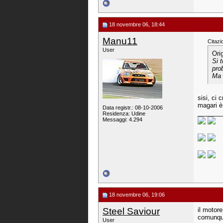
18 novembre 06, 18:44
Manu11
Citazi
User
Ori
Si 
pro
Ma 
sisi, ci 
magari è
Data registr.: 08-10-2006
_______
Residenza: Udine
Messaggi: 4.294
18 novembre 06, 19:06
Steel Saviour
il motore
comunque
User