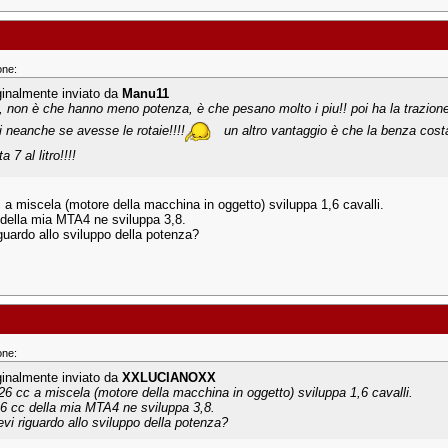
one:
ginalmente inviato da
Manu11
, non è che hanno meno potenza, è che pesano molto i piu!! poi ha la trazione 
ni neanche se avesse le rotaie!!!!
un altro vantaggio è che la benza costa 
a 7 al litro!!!!
 a miscela (motore della macchina in oggetto) sviluppa 1,6 cavalli.
c della mia MTA4 ne sviluppa 3,8.
iguardo allo sviluppo della potenza?
one:
ginalmente inviato da
XXLUCIANOXX
26 cc a miscela (motore della macchina in oggetto) sviluppa 1,6 cavalli.
4,6 cc della mia MTA4 ne sviluppa 3,8.
evi riguardo allo sviluppo della potenza?