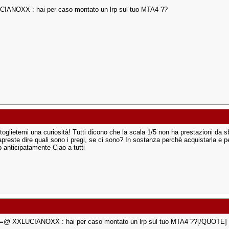
IANOXX : hai per caso montato un lrp sul tuo MTA4 ??
toglietemi una curiosità! Tutti dicono che la scala 1/5 non ha prestazioni da s
preste dire quali sono i pregi, se ci sono? In sostanza perchè acquistarla e 
o anticipatamente Ciao a tutti
@ XXLUCIANOXX : hai per caso montato un lrp sul tuo MTA4 ??[/QUOTE]