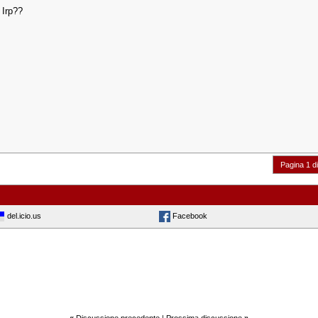
 Irp??
Pagina 1 d
del.icio.us
Facebook