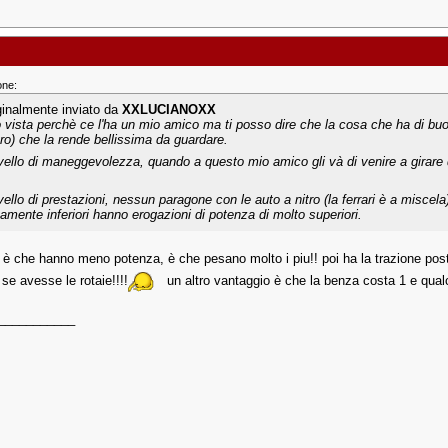
one:
ginalmente inviato da
XXLUCIANOXX
o vista perchè ce l'ha un mio amico ma ti posso dire che la cosa che ha di bu
ro) che la rende bellissima da guardare.
ivello di maneggevolezza, quando a questo mio amico gli và di venire a girare
ivello di prestazioni, nessun paragone con le auto a nitro (la ferrari è a misce
tamente inferiori hanno erogazioni di potenza di molto superiori.
 è che hanno meno potenza, è che pesano molto i piu!! poi ha la trazione poster
se avesse le rotaie!!!!
un altro vantaggio è che la benza costa 1 e qualco
___________