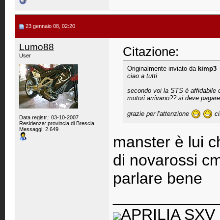
23 gennaio 08, 02:20
Lumo88
Citazione:
User
Originalmente inviato da
kimp3
ciao a tutti
secondo voi la STS è affidabile
motori arrivano?? si deve pagare
grazie per l'attenzione
ci
Data registr.: 03-10-2007
Residenza: provincia di Brescia
Messaggi: 2.649
manster è lui c
di novarossi cm
parlare bene
____________
APRILIA SXV 