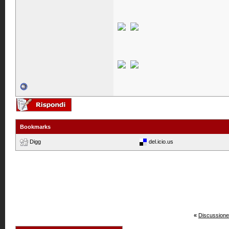
Bookmarks
Digg
del.icio.us
«
Discussione