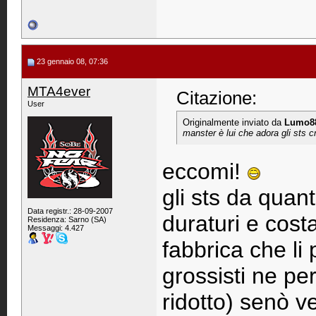
23 gennaio 08, 07:36
MTA4ever
Citazione:
User
Originalmente inviato da
Lumo8
manster è lui che adora gli sts 
eccomi!
gli sts da quan
Data registr.: 28-09-2007
duraturi e cost
Residenza: Sarno (SA)
Messaggi: 4.427
fabbrica che li
grossisti ne per
ridotto) senò v