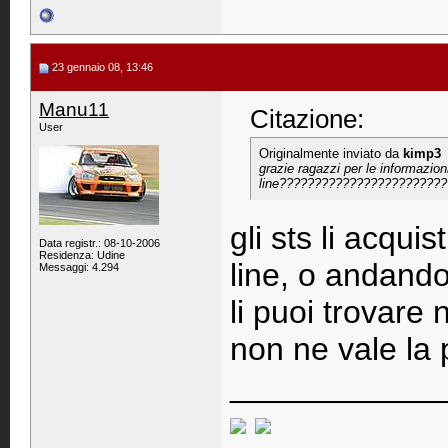
23 gennaio 08, 13:46
Manu11
Citazione:
User
Originalmente inviato da
kimp3
grazie ragazzi per le informazio
line???????????????????????
gli sts li acquis
Data registr.: 08-10-2006
Residenza: Udine
line, o andando
Messaggi: 4.294
li puoi trovare
non ne vale la
____________