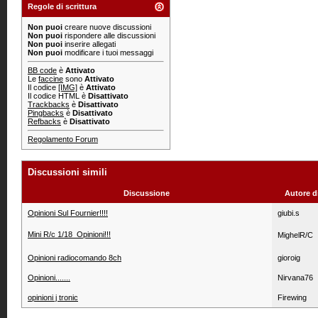
Regole di scrittura
Non puoi
creare nuove discussioni
Non puoi
rispondere alle discussioni
Non puoi
inserire allegati
Non puoi
modificare i tuoi messaggi
BB code
è
Attivato
Le
faccine
sono
Attivato
Il codice
[IMG]
è
Attivato
Il codice HTML è
Disattivato
Trackbacks
è
Disattivato
Pingbacks
è
Disattivato
Refbacks
è
Disattivato
Regolamento Forum
Discussioni simili
Discussione
Autore d
Opinioni Sul Fournier!!!!
giubi.s
Mini R/c 1/18  Opinioni!!!
MighelR/C
Opinioni radiocomando 8ch
gioroig
Opinioni.......
Nirvana76
opinioni j tronic
Firewing