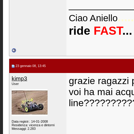
____________
.....
Ciao Aniello
ride
FAST
..
23 gennaio 08, 13:45
kimp3
grazie ragazzi 
User
voi ha mai acqu
line????????
Data registr.: 14-01-2008
Residenza: vicenza e dintorni
Messaggi: 2.283