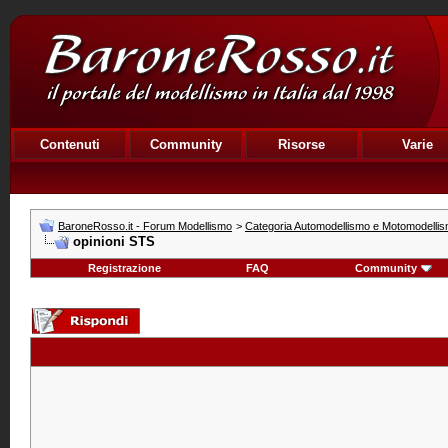
Contenuti
Community
Risorse
Varie
BaroneRosso.it - Forum Modellismo
>
Categoria Automodellismo e Motomodelli
opinioni STS
Registrazione
FAQ
Community