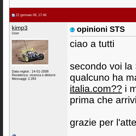
22 gennaio 08, 17:46
kimp3
opinioni STS
User
ciao a tutti
secondo voi la
Data registr.: 14-01-2008
qualcuno ha ma
Residenza: vicenza e dintorni
Messaggi: 2.283
italia.com??
i m
prima che arriv
grazie per l'at