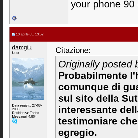
your phone 90 
13 aprile 05, 13:52
damgiu
Citazione:
User
Originally posted 
Probabilmente l'
comunque di guar
sul sito della Su
Data registr.: 27-08-
interessante del
2003
Residenza: Torino
Messaggi: 4.804
testimoniare ch
egregio.