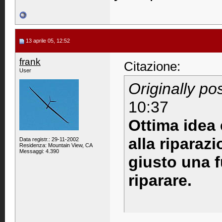
13 aprile 05, 12:52
frank
Citazione:
User
Originally p
10:37
Ottima idea 
alla riparaz
Data registr.: 29-11-2002
Residenza: Mountain View, CA
Messaggi: 4.390
giusto una f
riparare.