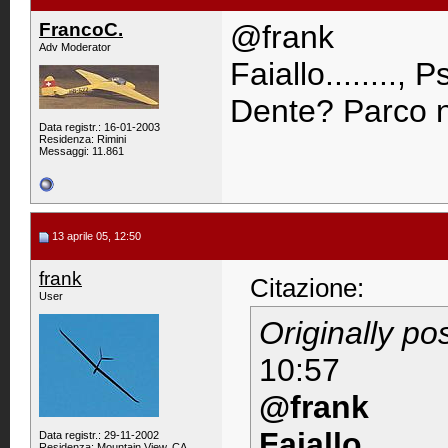
FrancoC.
@frank
Adv Moderator
Faiallo........,
Dente? Parco na
Data registr.: 16-01-2003
Residenza: Rimini
Messaggi: 11.861
13 aprile 05, 12:50
frank
Citazione:
User
Originally p
10:57
@frank
Faiallo......
Data registr.: 29-11-2002
Residenza: Mountain View, CA