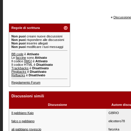
«
Discussione
Regole di scrittura
Non puoi
creare nuove discussioni
Non puoi
rispondere alle discussioni
Non puoi
inserire allegati
Non puoi
modificare i tuoi messaggi
BB code
è
Attivato
Le
faccine
sono
Attivato
Il codice
[IMG]
è
Attivato
Il codice HTML è
Disattivato
Trackbacks
è
Disattivato
Pingbacks
è
Disattivato
Refbacks
è
Disattivato
Regolamento Forum
Discussioni simili
Discussione
Autore disc
Il gabbiano Kaio
GBRIO
falco o gabbiano
elicottero78
ali gabbiano rovescio
faryska