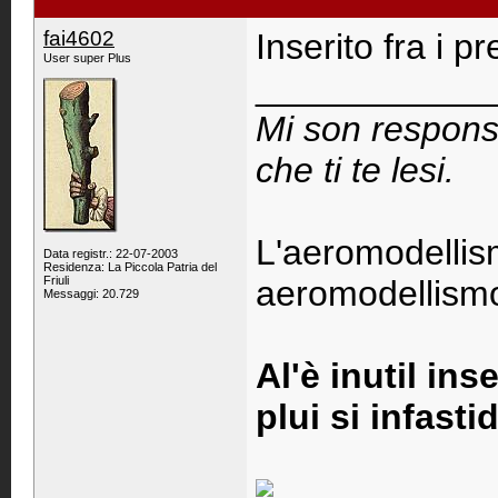
fai4602
Inserito fra i pre
User super Plus
____________
Mi son respons
che ti te lesi.
L'aeromodellis
Data registr.: 22-07-2003
Residenza: La Piccola Patria del
Friuli
aeromodellismo 
Messaggi: 20.729
Al'è inutil ins
plui si infastid