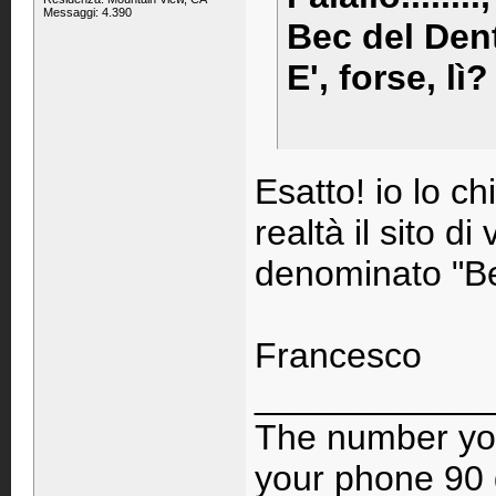
Messaggi: 4.390
Bec del Den
E', forse, lì?
Esatto! io lo c
realtà il sito di
denominato "Be
Francesco
____________
The number you
your phone 90 