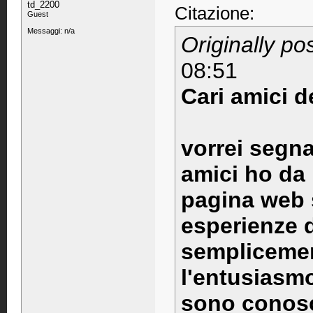
td_2200
Citazione:
Guest
Messaggi: n/a
Originally po
08:51
Cari amici 
vorrei segna
amici ho da
pagina web s
esperienze d
semplicemen
l'entusiasmo
sono conosci