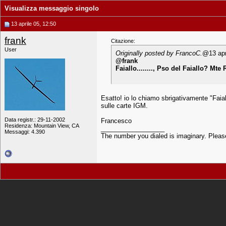
Visualizza messaggio singolo
13 aprile 05, 12:50
frank
Citazione:
User
Originally posted by FrancoC.
@13 apr
@frank
Faiallo........, Pso del Faiallo? Mt
Esatto! io lo chiamo sbrigativamente "Faiall
sulle carte IGM.
Data registr.: 29-11-2002
Francesco
Residenza: Mountain View, CA
__________________
Messaggi: 4.390
The number you dialed is imaginary. Please