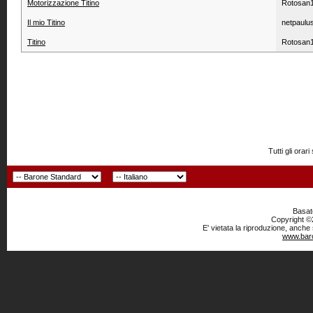
Motorizzazione Titino
Rotosan
Il mio Titino
netpaulu
Titino
Rotosan
Tutti gli or
Basato
Copyright ©2
E' vietata la riproduzione, anche
www.baro