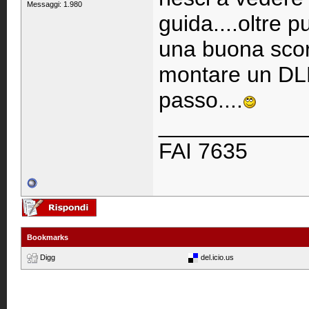
Messaggi: 1.980
guida....oltre
una buona scort
montare un DLE5
passo....
____________
FAI 7635
Bookmarks
Digg
del.icio.us