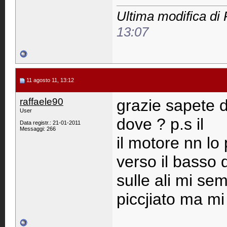
Ultima modifica di 
13:07
11 agosto 11, 13:12
raffaele90
grazie sapete 
User
dove ? p.s il
Data registr.: 21-01-2011
Messaggi: 266
il motore nn lo
verso il basso 
sulle ali mi se
piccjiato ma mi