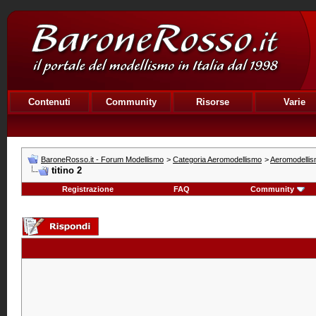
Contenuti
Community
Risorse
Varie
BaroneRosso.it - Forum Modellismo
>
Categoria Aeromodellismo
>
Aeromodellis
titino 2
Registrazione
FAQ
Community