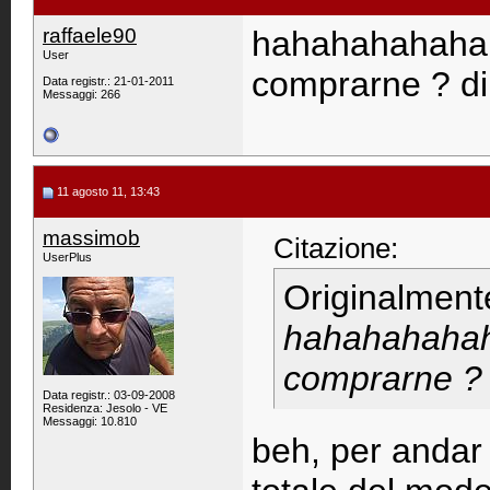
raffaele90
hahahahahahah 
User
comprarne ? di
Data registr.: 21-01-2011
Messaggi: 266
11 agosto 11, 13:43
massimob
Citazione:
UserPlus
Originalment
hahahahahaha
comprarne ? 
Data registr.: 03-09-2008
Residenza: Jesolo - VE
Messaggi: 10.810
beh, per andar 