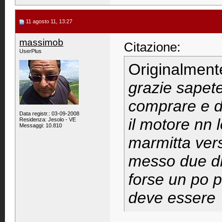
11 agosto 11, 13:27
massimob
Citazione:
UserPlus
Originalment
grazie sapete
comprare e do
Data registr.: 03-09-2008
il motore nn 
Residenza: Jesolo - VE
Messaggi: 10.810
marmitta vers
messo due dit
forse un po p
deve essere