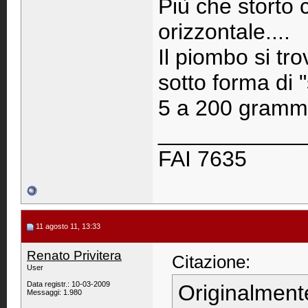
Più che storto 
orizzontale....
Il piombo si tr
sotto forma di 
5 a 200 grammi 
____________
FAI 7635
11 agosto 11, 13:33
Renato Privitera
Citazione:
User
Data registr.: 10-03-2009
Originalment
Messaggi: 1.980