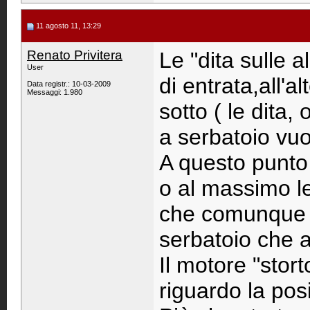
11 agosto 11, 13:29
Renato Privitera
Le "dita sulle 
User
di entrata,all'a
Data registr.: 10-03-2009
Messaggi: 1.980
sotto ( le dita,
a serbatoio vuo
A questo punto 
o al massimo l
che comunque v
serbatoio che a
Il motore "stort
riguardo la pos