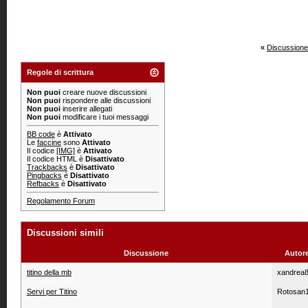
«
Discussione
Regole di scrittura
Non puoi
creare nuove discussioni
Non puoi
rispondere alle discussioni
Non puoi
inserire allegati
Non puoi
modificare i tuoi messaggi
BB code
è
Attivato
Le
faccine
sono
Attivato
Il codice
[IMG]
è
Attivato
Il codice HTML è
Disattivato
Trackbacks
è
Disattivato
Pingbacks
è
Disattivato
Refbacks
è
Disattivato
Regolamento Forum
Discussioni simili
Discussione
Autor
titino della mb
xandrea
Servi per Titino
Rotosan