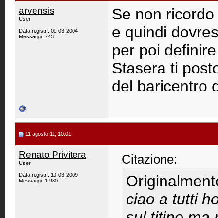
arvensis
Se non ricordo m
User
e quindi dovres
Data registr.: 01-03-2004
Messaggi: 743
per poi definire
Stasera ti pos
del baricentro d
11 agosto 11, 10:01
Renato Privitera
Citazione:
User
Data registr.: 10-03-2009
Originalment
Messaggi: 1.980
ciao a tutti h
sul titino ma