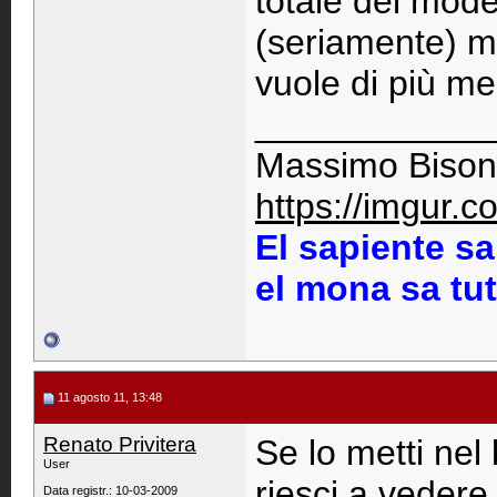
totale del mode
(seriamente) ma
vuole di più meg
____________
Massimo Bison
https://imgur.
El sapiente sa
el mona sa tu
11 agosto 11, 13:48
Renato Privitera
Se lo metti nel
User
riesci a vedere
Data registr.: 10-03-2009