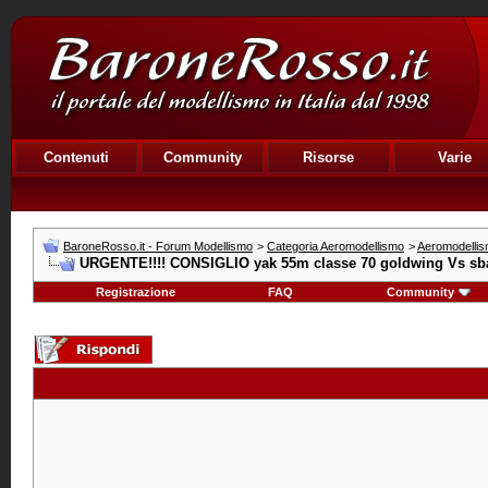
Contenuti
Community
Risorse
Varie
BaroneRosso.it - Forum Modellismo
>
Categoria Aeromodellismo
>
Aeromodellis
URGENTE!!!! CONSIGLIO yak 55m classe 70 goldwing Vs sba
Registrazione
FAQ
Community