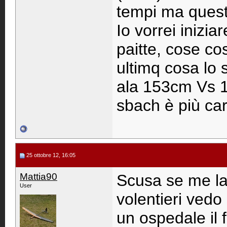
tempi ma questi
Io vorrei inizia
paitte, cose così
ultimq cosa lo 
ala 153cm Vs 1
sbach è più cari
25 ottobre 12, 16:05
Mattia90
Scusa se me la
User
volentieri vedo 
un ospedale il