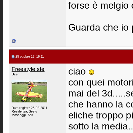
forse è melgio d
Guarda che io p
25 ottobre 12, 19:11
Freestyle ste
ciao
User
con quei motori.
mai del 3d....
che hanno la co
Data registr.: 28-02-2011
Residenza: Sestu
eliche troppo p
Messaggi: 720
sotto la media.