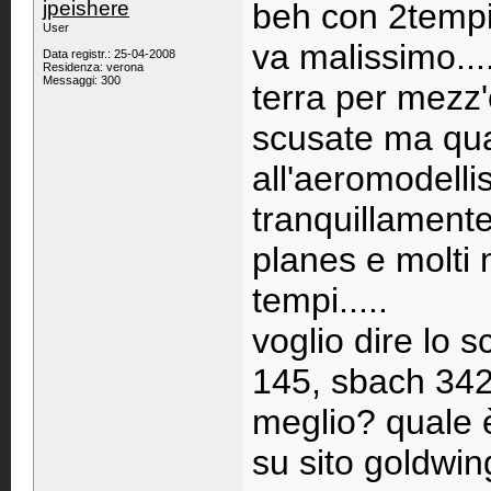
jpeishere
beh con 2tempi
User
va malissimo...
Data registr.: 25-04-2008
Residenza: verona
Messaggi: 300
terra per mezz'
scusate ma qua
all'aeromodelli
tranquillamente
planes e molti 
tempi.....
voglio dire lo 
145, sbach 342
meglio? quale
su sito goldwi