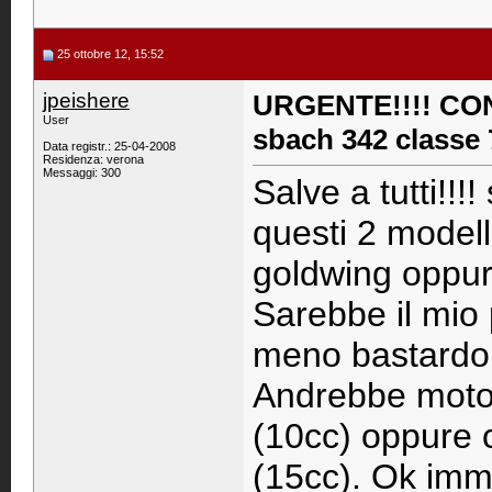
25 ottobre 12, 15:52
jpeishere
URGENTE!!!! CON
User
sbach 342 classe
Data registr.: 25-04-2008
Residenza: verona
Messaggi: 300
Salve a tutti!!!
questi 2 model
goldwing oppur
Sarebbe il mio
meno bastardo
Andrebbe moto
(10cc) oppure 
(15cc). Ok imm