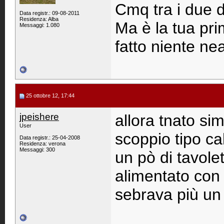
Cmq tra i due d
Data registr.: 09-08-2011
Residenza: Alba
Ma è la tua pr
Messaggi: 1.080
fatto niente n
25 ottobre 12, 17:44
jpeishere
allora tnato sim
User
scoppio tipo cal
Data registr.: 25-04-2008
Residenza: verona
Messaggi: 300
un pò di tavolet
alimentato con 
sebrava più un 