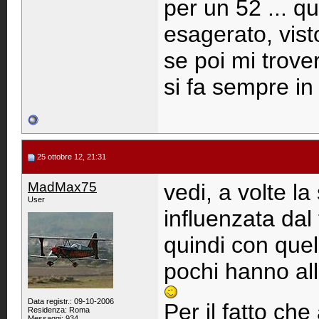
per un 52 ... 
esagerato, vis
se poi mi trove
si fa sempre in
25 ottobre 12, 21:31
MadMax75
vedi, a volte l
User
influenzata dal 
quindi con quel 
pochi hanno all
Data registr.: 09-10-2006
Per il fatto che
Residenza: Roma
Messaggi: 934