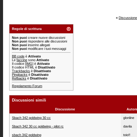
«
Discussione
Regole di scrittura
Non puoi
creare nuove discussioni
Non puoi
rispondere alle discussioni
Non puoi
inserire allegati
Non puoi
modificare i tuoi messaggi
BB code
è
Attivato
Le
faccine
sono
Attivato
Il codice
[IMG]
è
Attivato
Il codice HTML è
Disattivato
Trackbacks
è
Disattivato
Pingbacks
è
Disattivato
Refbacks
è
Disattivato
Regolamento Forum
Discussioni simili
Discussione
Autor
Sbach 342 goldwing 30 cc
glonline
Sbach 342 30 cc goldwing - pilot rc
davila
sbach 342 goldwing
toio!!