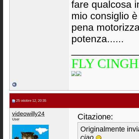
fare qualcosa i
mio consiglio è
pena motorizza
potenza......
____________
FLY CINGH
25 ottobre 12, 20:35
videowilly24
Citazione:
User
Originalmente inv
ciao