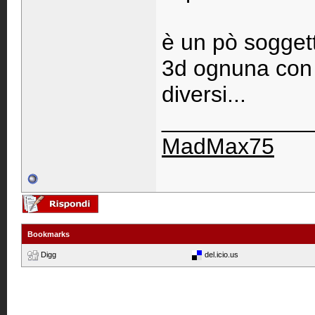
è un pò sogget
3d ognuna con c
diversi...
____________
MadMax75
Bookmarks
Digg
del.icio.us