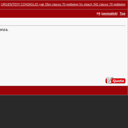
:
URGENTE!!!! CONSIGLIO yak 55m classe 70 goldwing Vs sbach 342 classe 70 goldwing
#
4
(
permalink
)
Top
tenza.