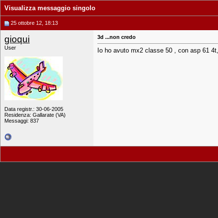
Visualizza messaggio singolo
25 ottobre 12, 18:13
gioqui
3d ...non credo
User
Io ho avuto mx2 classe 50 , con asp 61 4t
Data registr.: 30-06-2005
Residenza: Gallarate (VA)
Messaggi: 837