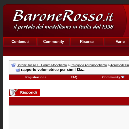
Contenuti
Community
Risorse
Varie
BaroneRosso.it - Forum Modellismo
>
Categoria Aeromodellismo
>
Aeromodellis
rapporto volumetrico per simil-f3a...
Registrazione
FAQ
Community