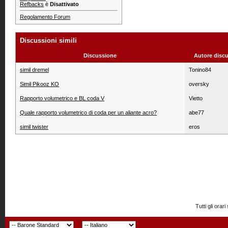
Refbacks
è
Disattivato
Regolamento Forum
Discussioni simili
Discussione
Autore disc
simil dremel
Tonino84
Simil Pikooz KO
oversky
Rapporto volumetrico e BL coda V
Vietto
Quale rapporto volumetrico di coda per un aliante acro?
abe77
simil twister
eros
Tutti gli or