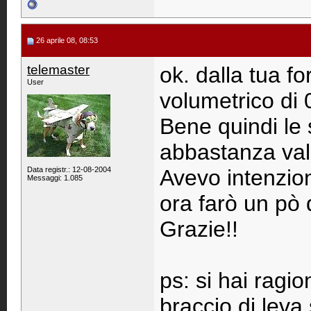
26 aprile 08, 08:53
telemaster
ok. dalla tua f
User
volumetrico di 
Bene quindi le 
abbastanza val
Data registr.: 12-08-2004
Avevo intenzion
Messaggi: 1.085
ora farò un pò 
Grazie!!
ps: si hai ragio
braccio di leva 