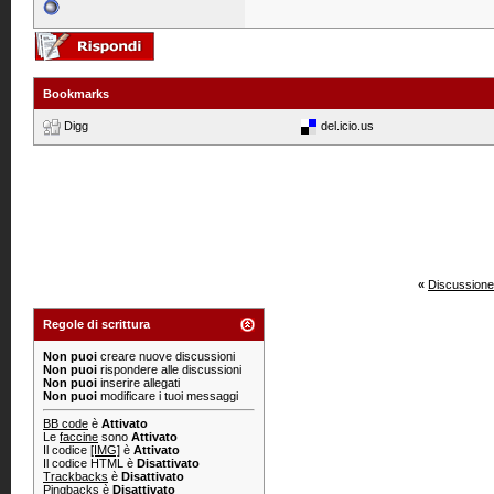
Bookmarks
Digg
del.icio.us
«
Discussione
Regole di scrittura
Non puoi
creare nuove discussioni
Non puoi
rispondere alle discussioni
Non puoi
inserire allegati
Non puoi
modificare i tuoi messaggi
BB code
è
Attivato
Le
faccine
sono
Attivato
Il codice
[IMG]
è
Attivato
Il codice HTML è
Disattivato
Trackbacks
è
Disattivato
Pingbacks
è
Disattivato