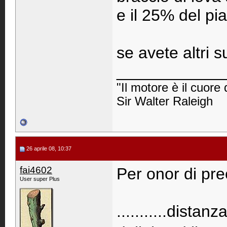
e il 25% del pi
se avete altri 
____________
"Il motore è il cuore 
Sir Walter Raleigh
26 aprile 08, 10:37
fai4602
Per onor di pre
User super Plus
...........dista