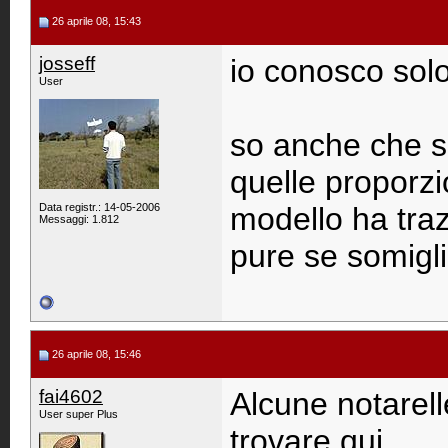
26 aprile 08, 15:43
josseff
io conosco solo
User
so anche che s
quelle proporzio
Data registr.: 14-05-2006
modello ha traz
Messaggi: 1.812
pure se somigli
26 aprile 08, 15:46
fai4602
Alcune notarell
User super Plus
trovare qui.