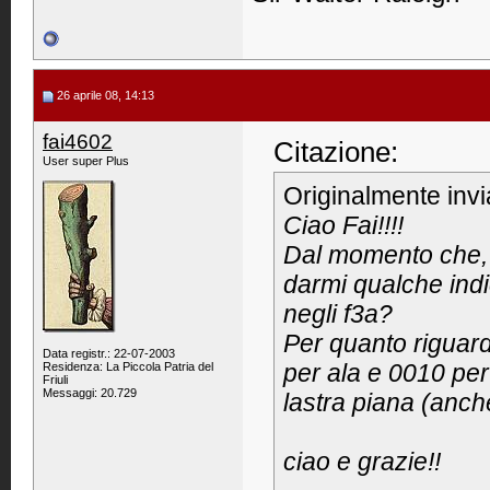
26 aprile 08, 14:13
fai4602
Citazione:
User super Plus
Originalmente inv
Ciao Fai!!!!
Dal momento che, 
darmi qualche indic
negli f3a?
Per quanto riguard
Data registr.: 22-07-2003
per ala e 0010 per
Residenza: La Piccola Patria del
Friuli
Messaggi: 20.729
lastra piana (anch
ciao e grazie!!