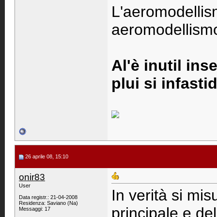
L'aeromodellis
aeromodellismo 
Al'è inutil ins
plui si infastid
26 aprile 08, 15:10
onir83
User
In verità si mis
Data registr.: 21-04-2008
Residenza: Saviano (Na)
principale e del
Messaggi: 17