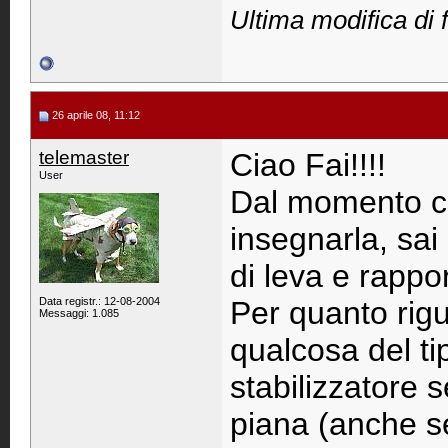
Ultima modifica di 
26 aprile 08, 11:12
telemaster
Ciao Fai!!!!
User
Dal momento ch
insegnarla, sai
di leva e rapport
Data registr.: 12-08-2004
Per quanto rigu
Messaggi: 1.085
qualcosa del ti
stabilizzatore 
piana (anche se