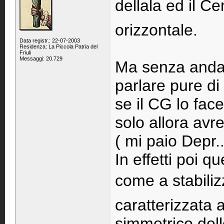
dellala ed il C
orizzontale.
Data registr.: 22-07-2003
Residenza: La Piccola Patria del
Friuli
Messaggi: 20.729
Ma senza andar
parlare pure di
se il CG lo fac
solo allora av
( mi paio Depr.
In effetti poi q
come a stabilizz
caratterizzata 
simmetrico dell