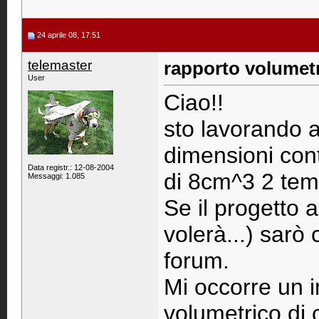
24 aprile 08, 17:51
telemaster
rapporto volumetri
User
Ciao!!
sto lavorando a
dimensioni con
Data registr.: 12-08-2004
di 8cm^3 2 tem
Messaggi: 1.085
Se il progetto 
volerà...) sarò 
forum.
Mi occorre un i
volumetrico di 