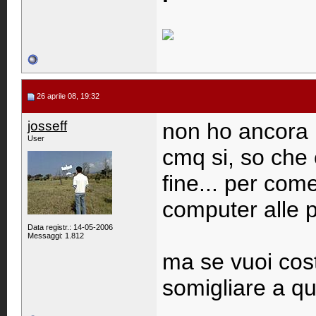
26 aprile 08, 19:32
josseff
non ho ancora l
User
cmq si, so che
fine... per com
computer alle p
Data registr.: 14-05-2006
Messaggi: 1.812
ma se vuoi cos
somigliare a qu