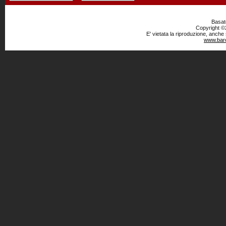
Basato
Copyright ©2
E' vietata la riproduzione, anche
www.baro