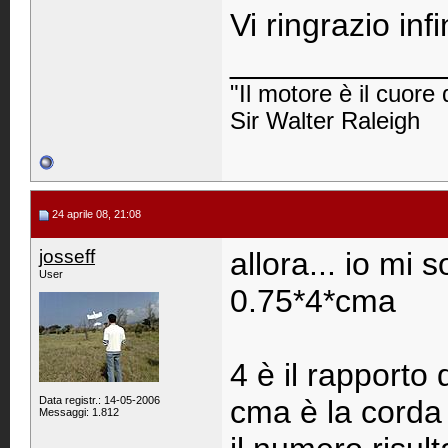
Vi ringrazio inf
____________
"Il motore è il cuore 
Sir Walter Raleigh
24 aprile 08, 21:08
josseff
allora... io mi
User
0.75*4*cma
4 è il rapporto 
Data registr.: 14-05-2006
cma è la corda 
Messaggi: 1.812