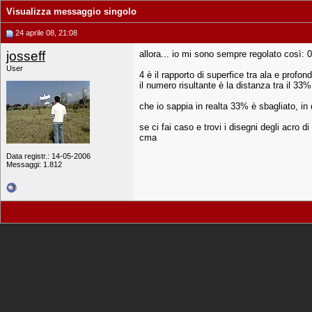
Visualizza messaggio singolo
24 aprile 08, 21:08
josseff
allora... io mi sono sempre regolato così:
User
4 è il rapporto di superfice tra ala e profon
il numero risultante è la distanza tra il 33%
che io sappia in realta 33% è sbagliato, i
se ci fai caso e trovi i disegni degli acro 
cma
Data registr.: 14-05-2006
Messaggi: 1.812