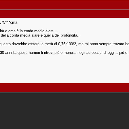
 0.75*4*cma
dità e cma è la corda media alare...
 della corda media alare e quella del profondità...
n quanto dovrebbe essere la metà di 0,75*100/2, ma mi sono sempre trovato be
di 30 anni fa questi numeri li ritrovi più o meno... negli acrobatici di oggi... 