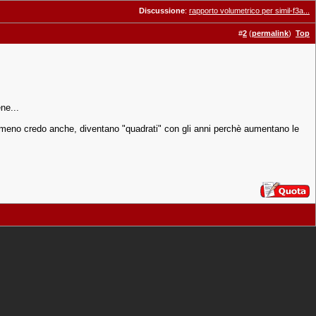
Discussione
:
rapporto volumetrico per simil-f3a...
#
2
(
permalink
)
Top
ne...
più o meno credo anche, diventano "quadrati" con gli anni perchè aumentano le