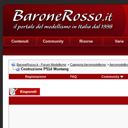
Contenuti
Community
Risorse
Varie
BaroneRosso.it - Forum Modellismo
>
Categoria Aeromodellismo
>
Aeromodellis
Costruzione P51d Mustang
Registrazione
FAQ
Community