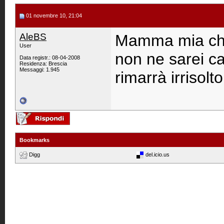
01 novembre 10, 21:04
AleBS
Mamma mia che 
User
non ne sarei cap
Data registr.: 08-04-2008
Residenza: Brescia
Messaggi: 1.945
rimarrà irrisolt
Bookmarks
Digg
del.icio.us