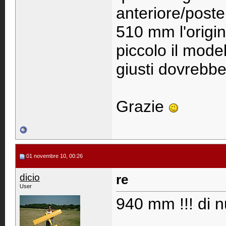
anteriore/poste
510 mm l'origina
piccolo il mode
giusti dovrebbe
Grazie
01 novembre 10, 00:26
dicio
re
User
940 mm !!! di nu