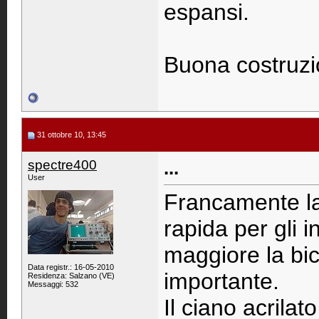
espansi.
Buona costruzi
31 ottobre 10, 13:45
spectre400
...
User
Francamente la 
rapida per gli i
maggiore la b
Data registr.: 16-05-2010
importante.
Residenza: Salzano (VE)
Messaggi: 532
Il ciano acrilat