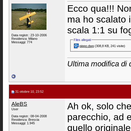
Ecco qua!!! No
ma ho scalato il
scala 1:1 su fog
Data registr.: 23-10-2006
Residenza: Milano
Files allegati
Messaggi: 774
pippo.dwg‎
(308,8 KB, 241 visite)
Ultima modifica di d
31 ottobre 10, 23:52
AleBS
Ah ok, solo che
User
parecchio, ad 
Data registr.: 08-04-2008
Residenza: Brescia
Messaggi: 1.945
quello originale,