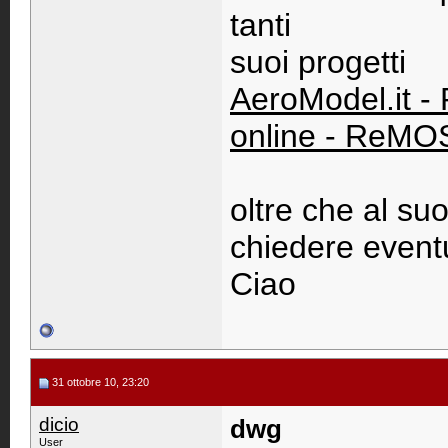
tanti
suoi progetti
AeroModel.it - 
online - ReMOS
oltre che al suo
chiedere eventu
Ciao
31 ottobre 10, 23:20
dicio
dwg
User