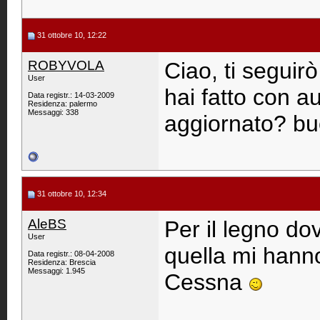
31 ottobre 10, 12:22
ROBYVOLA
Ciao, ti seguir
User
hai fatto con au
Data registr.: 14-03-2009
Residenza: palermo
Messaggi: 338
aggiornato? buo
31 ottobre 10, 12:34
AleBS
Per il legno d
User
quella mi hanno
Data registr.: 08-04-2008
Residenza: Brescia
Messaggi: 1.945
Cessna