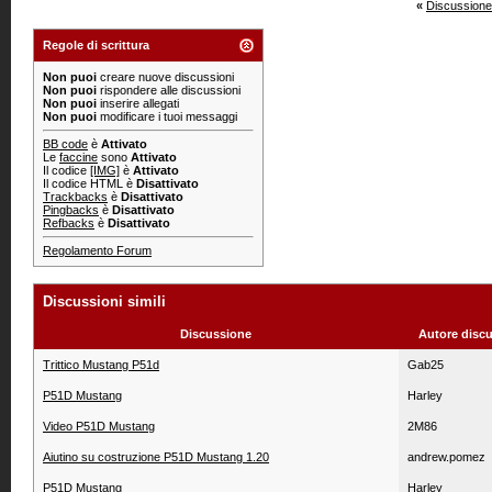
«
Discussione
Regole di scrittura
Non puoi
creare nuove discussioni
Non puoi
rispondere alle discussioni
Non puoi
inserire allegati
Non puoi
modificare i tuoi messaggi
BB code
è
Attivato
Le
faccine
sono
Attivato
Il codice
[IMG]
è
Attivato
Il codice HTML è
Disattivato
Trackbacks
è
Disattivato
Pingbacks
è
Disattivato
Refbacks
è
Disattivato
Regolamento Forum
Discussioni simili
Discussione
Autore disc
Trittico Mustang P51d
Gab25
P51D Mustang
Harley
Video P51D Mustang
2M86
Aiutino su costruzione P51D Mustang 1.20
andrew.pomez
P51D Mustang
Harley