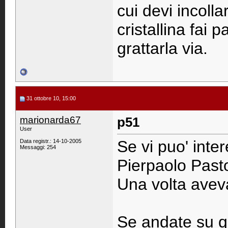
cui devi incol
cristallina fai p
grattarla via.
31 ottobre 10, 15:00
marionarda67
p51
User
Se vi puo' inter
Data registr.: 14-10-2005
Messaggi: 254
Pierpaolo Pasto
Una volta aveva
Se andate su qu