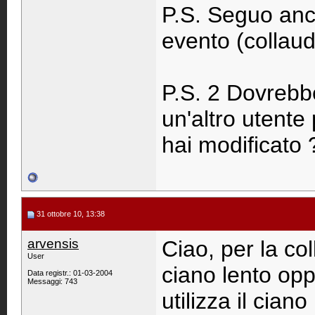
P.S. Seguo anch
evento (collau
P.S. 2 Dovrebbe
un'altro utente 
hai modificato 
31 ottobre 10, 13:38
arvensis
Ciao, per la col
User
ciano lento oppu
Data registr.: 01-03-2004
Messaggi: 743
utilizza il cian