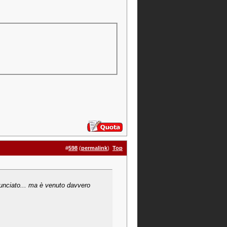
#
598
(
permalink
)
Top
unciato... ma è venuto davvero