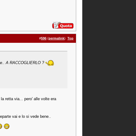
#
596
(
permalink
)
Top
arole.. A RACCOGLIERLO ?
retta via... pero' alle volte era
parte vai e lo si vede bene..