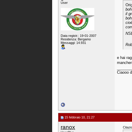
User
Ori
boh
il 
boh.
cio
com
NS
Data registr.: 19-01-2007
Residenza: Bergamo
Messaggi: 14.931
Ro
e hai ra
manchera
_______
Ciaooo d
15 febbraio 10, 21:27
ranox
Citazi