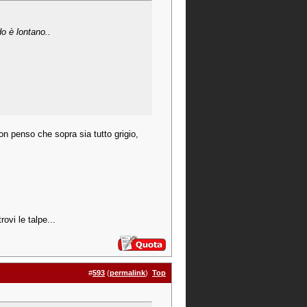
do è lontano..
on penso che sopra sia tutto grigio,
rovi le talpe...
#
593
(
permalink
)
Top