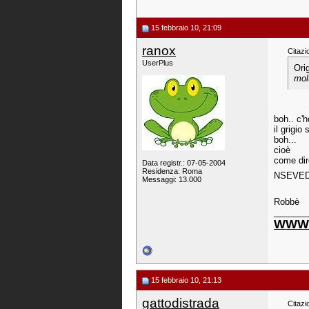
15 febbraio 10, 21:09
ranox
Citazi
UserPlus
Ori
mol
boh.. c'
il grigio
boh...
cioè
come dir
Data registr.: 07-05-2004
Residenza: Roma
NSEVE
Messaggi: 13.000
Robbè
_______
WWW.
15 febbraio 10, 21:13
gattodistrada
Citazi