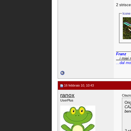
2 strisc
Icone 
_______
Franz
...i miei 
...dal mo
16 febbraio 10, 10:43
ranox
Citazi
UserPlus
Ori
CAZ
ben
2 s