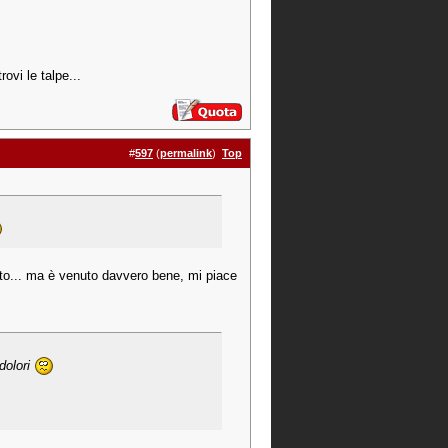
rovi le talpe...
#
597
(
permalink
)
Top
to... ma è venuto davvero bene, mi piace
dolori