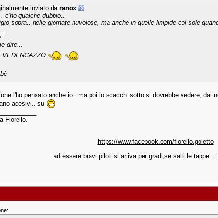
ginalmente inviato da
ranox
.. c'ho qualche dubbio..
grigio sopra.. nelle giornate nuvolose, ma anche in quelle limpide col sole quan
..
è
e dire...
EVEDENCAZZO
bbè
gione l'ho pensato anche io.. ma poi lo scacchi sotto si dovrebbe vedere, dai n
no adesivi.. su
___________
a Fiorello.
https://www.facebook.com/fiorello.goletto
ad essere bravi piloti si arriva per gradi,se salti le tappe... t
one: