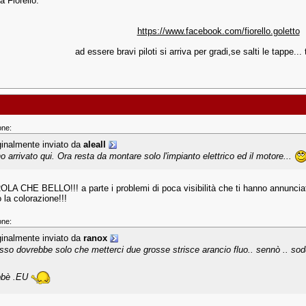
a Fiorello.
https://www.facebook.com/fiorello.goletto
ad essere bravi piloti si arriva per gradi,se salti le tappe... t
one:
ginalmente inviato da
aleall
o arrivato qui. Ora resta da montare solo l'impianto elettrico ed il motore...
A CHE BELLO!!! a parte i problemi di poca visibilità che ti hanno annuncia
 la colorazione!!!
one:
ginalmente inviato da
ranox
sso dovrebbe solo che metterci due grosse strisce arancio fluo.. sennò .. sod
bbè .EU