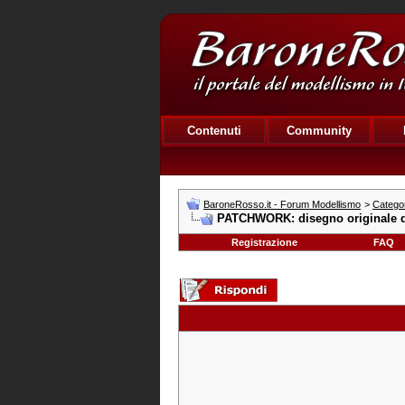
Contenuti
Community
BaroneRosso.it - Forum Modellismo
>
Catego
PATCHWORK: disegno originale d
Registrazione
FAQ