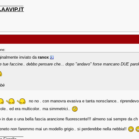
___________
AAVIP.IT
one:
ginalmente inviato da
ranox
le tue faccine.. debbo pensare che... dopo "andavo" forse mancano DUE p
bbè
no no . con manovra evasiva e tanta nonsclance.. riprendevo la 
ole.. ed era multicolor.. ma simmetrici..
 in due o una bella fascia arancione fluorescente!!! almeno sai sempre da ch e
veneto non faremmo mai un modello grigio.. si perderebbe nella nebbia!!
___________