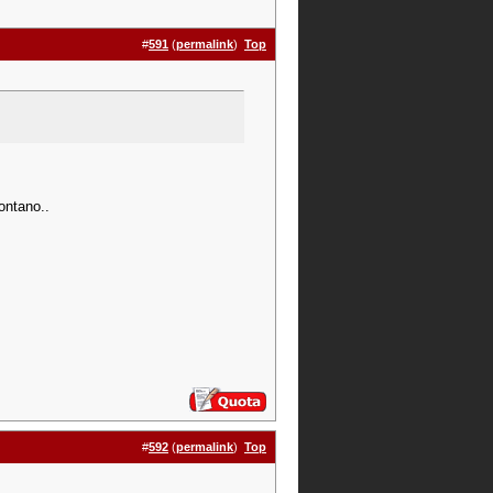
#
591
(
permalink
)
Top
lontano..
#
592
(
permalink
)
Top