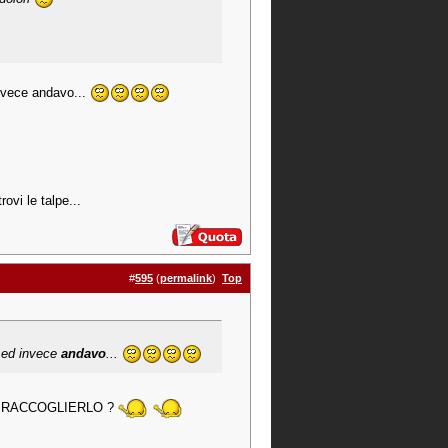
 invece andavo...
rovi le talpe...
#
595
(
permalink
)
Top
e ed invece
andavo
...
.. A RACCOGLIERLO ?