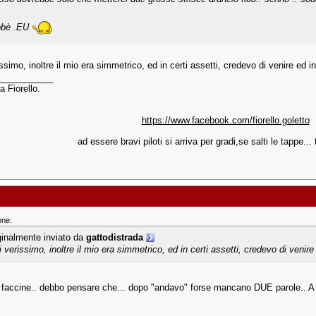
bbè .EU
issimo, inoltre il mio era simmetrico, ed in certi assetti, credevo di venire ed
___________
a Fiorello.
https://www.facebook.com/fiorello.goletto
ad essere bravi piloti si arriva per gradi,se salti le tappe... t
one:
ginalmente inviato da
gattodistrada
i verissimo, inoltre il mio era simmetrico, ed in certi assetti, credevo di venir
e faccine.. debbo pensare che... dopo "andavo" forse mancano DUE parole