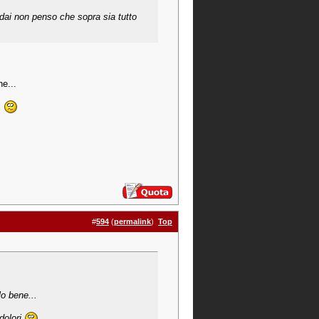
 dai non penso che sopra sia tutto
ne...
i
#
594
(
permalink
)
Top
lo bene...
dolori