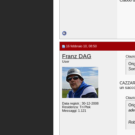
Ciaooo d
16 febbraio 10, 08:50
Franz DAG
Citazi
User
Ori
Son
CAZZAROL
un sacco
Citazi
Data registr.: 30-12-2008
Ori
Residenza: Tri Plok
ade
Messaggi: 1.121
Ro