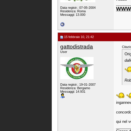
_______
Data registr.: 07-05-2004
WWW.
Residenza: Roma
Messaggi: 13.000
15 febbraio 10, 21:42
gattodistrada
Citazi
User
Ori
dal
Ro
Data registr.: 19-01-2007
Residenza: Bergamo
Messaggi: 14.931
ingannev
concordo
qui nel 
_______