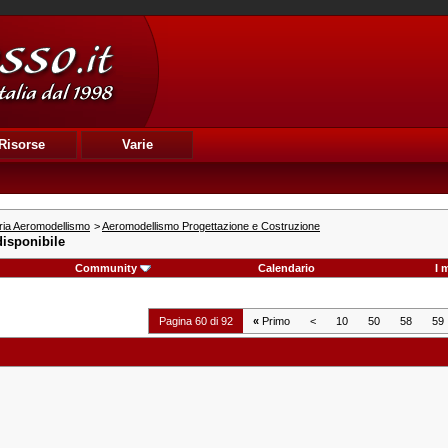
Risorse
Varie
ria Aeromodellismo
>
Aeromodellismo Progettazione e Costruzione
isponibile
Community
Calendario
I 
Pagina 60 di 92
«
Primo
<
10
50
58
59