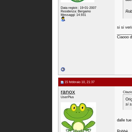
Data registr.: 19-01-2007
Ro
Residenza: Bergamo
Messaggi: 14.931
si si ver
_______
Ciaooo d
15 febbraio 10, 21:37
ranox
Citazi
UserPlus
Ori
si s
dalle tu
Robbè