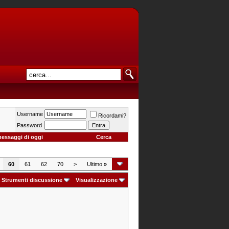
Username
Ricordami?
Password
messaggi di oggi
Cerca
60
61
62
70
>
Ultimo
»
Strumenti discussione
Visualizzazione