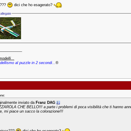
e???
dici che ho esagerato?
allegate
___________
modelli...
dellismo al puzzle in 2 secondi...
®
one:
ginalmente inviato da
Franz DAG
ZAROLA CHE BELLO!!! a parte i problemi di poca visibilità che ti hanno ann
e, mi piace un sacco la colorazione!!!
trisce???
dici che ho esagerato?