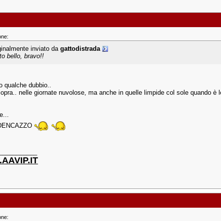
one:
ginalmente inviato da
gattodistrada
to bello, bravo!!
ho qualche dubbio..
 sopra.. nelle giornate nuvolose, ma anche in quelle limpide col sole quando è 
e...
DENCAZZO
___________
AAVIP.IT
one: