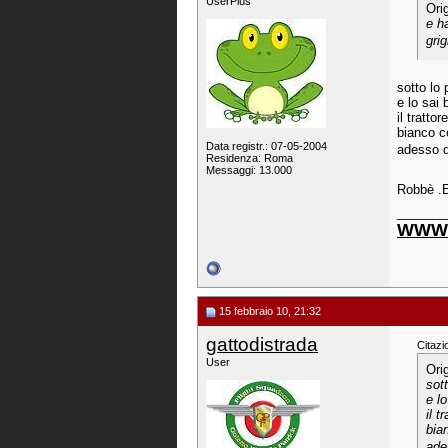
UserPlus
Ori
e h
gri
sotto lo 
e lo sai 
il tratto
bianco co
Data registr.: 07-05-2004
adesso d
Residenza: Roma
Messaggi: 13.000
Robbè 
_______
WWW.
15 febbraio 10, 21:32
gattodistrada
Citazi
User
Ori
sot
e lo
il t
bia
ade