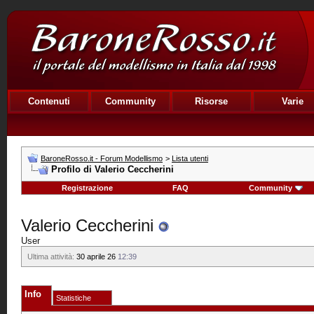
Contenuti
Community
Risorse
Varie
BaroneRosso.it - Forum Modellismo
>
Lista utenti
Profilo di Valerio Ceccherini
Registrazione
FAQ
Community
Valerio Ceccherini
User
Ultima attività:
30 aprile 26
12:39
Info
Statistiche