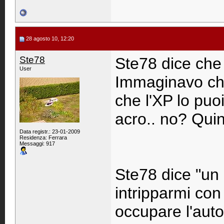
28 agosto 10, 12:20
Ste78
Ste78 dice che 
User
Immaginavo ch
che l'XP lo puo
acro.. no? Qui
Data registr.: 23-01-2009
Residenza: Ferrara
Messaggi: 917
Ste78 dice "un 
intripparmi con 
occupare l'auto