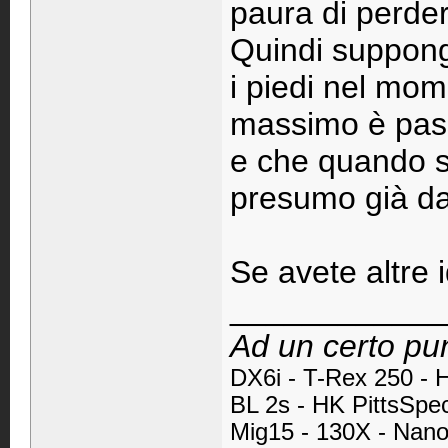
paura di perder
Quindi suppong
i piedi nel mom
massimo è pass
e che quando so
presumo già da 
Se avete altre i
____________
Ad un certo pun
DX6i -
T-Rex 250 - 
BL 2s - HK PittsSpe
Mig15 - 130X - Nan