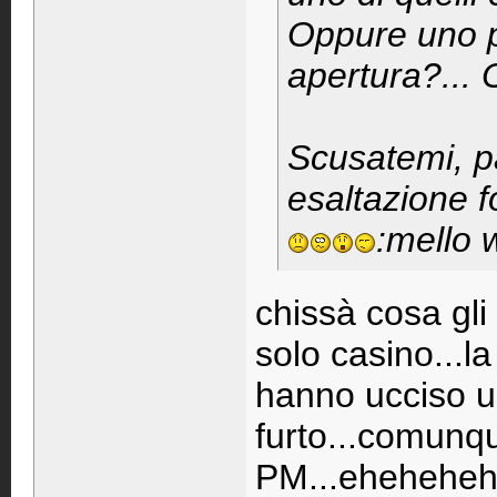
Oppure uno p
apertura?...
Scusatemi, p
esaltazione fo
:mello 
chissà cosa gli 
solo casino...l
hanno ucciso u
furto...comunque
PM...ehehehe