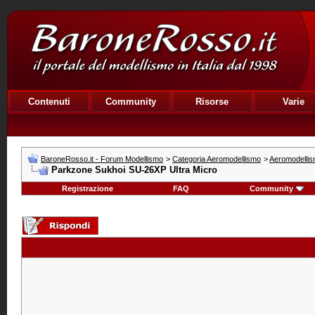
Contenuti
Community
Risorse
Varie
BaroneRosso.it - Forum Modellismo
>
Categoria Aeromodellismo
>
Aeromodellis
Parkzone Sukhoi SU-26XP Ultra Micro
Registrazione
FAQ
Community