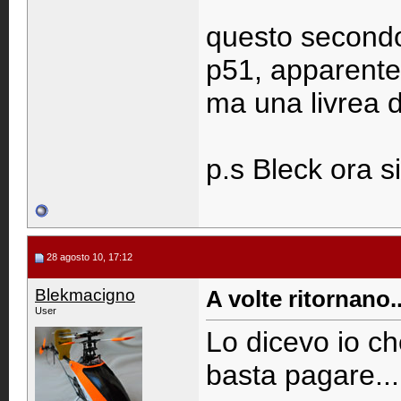
questo secondo
p51, apparentem
ma una livrea 
p.s Bleck ora s
28 agosto 10, 17:12
Blekmacigno
A volte ritornano.
User
Lo dicevo io ch
basta pagare...