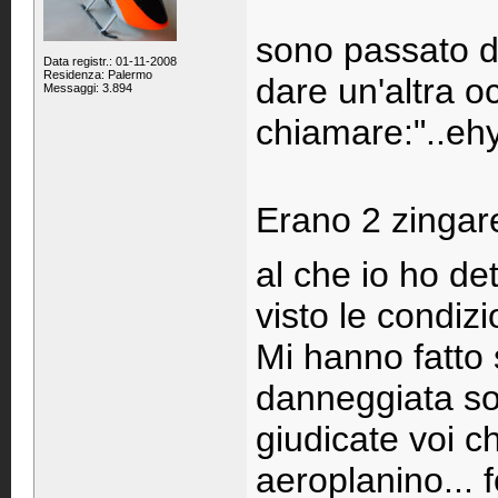
sono passato da
Data registr.: 01-11-2008
Residenza: Palermo
dare un'altra o
Messaggi: 3.894
chiamare:"..ehy
Erano 2 zingare
al che io ho det
visto le condizi
Mi hanno fatto
danneggiata sol
giudicate voi c
aeroplanino... 