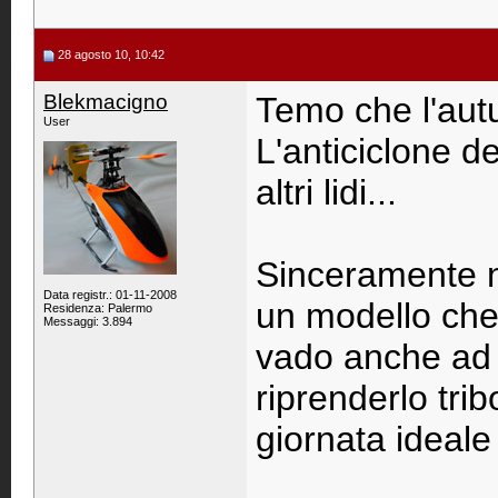
28 agosto 10, 10:42
Blekmacigno
Temo che l'autu
User
L'anticiclone d
altri lidi...
Sinceramente n
Data registr.: 01-11-2008
un modello che 
Residenza: Palermo
Messaggi: 3.894
vado anche ad 
riprenderlo tri
giornata ideale