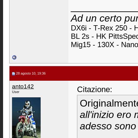
____________
Ad un certo pun
DX6i -
T-Rex 250 - 
BL 2s - HK PittsSpe
Mig15 - 130X - Nan
28 agosto 10, 19:36
anto142
Citazione:
User
Originalment
all'inizio ero
adesso sono 