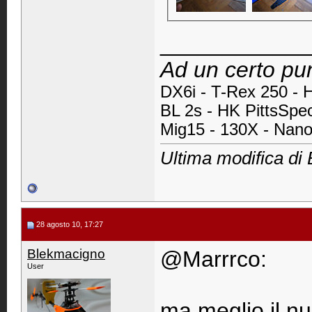
____________
Ad un certo pun
DX6i -
T-Rex 250 - 
BL 2s - HK PittsSpe
Mig15 - 130X - Nan
Ultima modifica di
28 agosto 10, 17:27
Blekmacigno
@Marrrco:
User
ma meglio il n