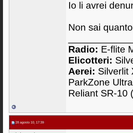
Io li avrei denun
Non sai quanto 
____________
Radio:
E-flite
Elicotteri:
Silv
Aerei:
Silverlit
ParkZone Ultra
Reliant SR-10
28 agosto 10, 17:39