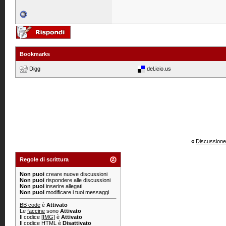
Bookmarks
Digg
del.icio.us
«
Discussione
Regole di scrittura
Non puoi
creare nuove discussioni
Non puoi
rispondere alle discussioni
Non puoi
inserire allegati
Non puoi
modificare i tuoi messaggi
BB code
è
Attivato
Le
faccine
sono
Attivato
Il codice
[IMG]
è
Attivato
Il codice HTML è
Disattivato