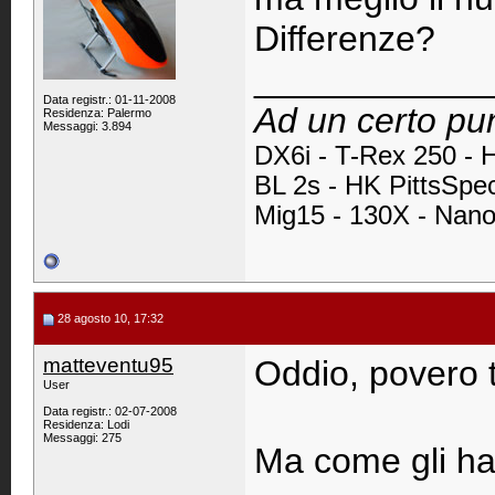
Differenze?
____________
Data registr.: 01-11-2008
Ad un certo pun
Residenza: Palermo
Messaggi: 3.894
DX6i -
T-Rex 250 - 
BL 2s - HK PittsSpe
Mig15 - 130X - Nan
28 agosto 10, 17:32
matteventu95
Oddio, povero t
User
Data registr.: 02-07-2008
Residenza: Lodi
Messaggi: 275
Ma come gli hai