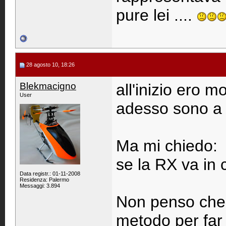
pure lei ....
28 agosto 10, 18:26
Blekmacigno
all'inizio ero m
User
adesso sono a 
Ma mi chiedo:
se la RX va in c
Data registr.: 01-11-2008
Residenza: Palermo
Messaggi: 3.894
Non penso che g
metodo per far 