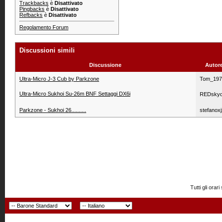
Trackbacks
è
Disattivato
Pingbacks
è
Disattivato
Refbacks
è
Disattivato
Regolamento Forum
Discussioni simili
Discussione
Autor
Ultra-Micro J-3 Cub by Parkzone
Tom_197
Ultra-Micro Sukhoi Su-26m BNF Settaggi DX6i
REDskyd
Parkzone - Sukhoi 26..........
stefanoxj
Tutti gli or