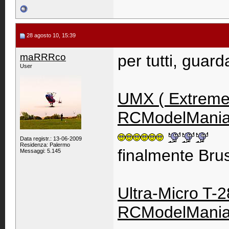
28 agosto 10, 15:39
maRRRco
per tutti, guard
User
UMX ( Extreme U
RCModelMani
Data registr.: 13-06-2009
Residenza: Palermo
finalmente Bru
Messaggi: 5.145
Ultra-Micro T-
RCModelMani