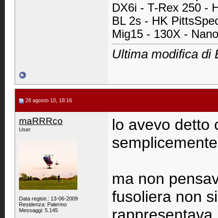
DX6i -
T-Rex 250 - 
BL 2s - HK PittsSpe
Mig15 - 130X - Nan
Ultima modifica di
28 agosto 10, 18:16
maRRRco
lo avevo detto c
User
semplicemente 
ma non pensavo
fusoliera non si
Data registr.: 13-06-2009
Residenza: Palermo
rappresentava l
Messaggi: 5.145