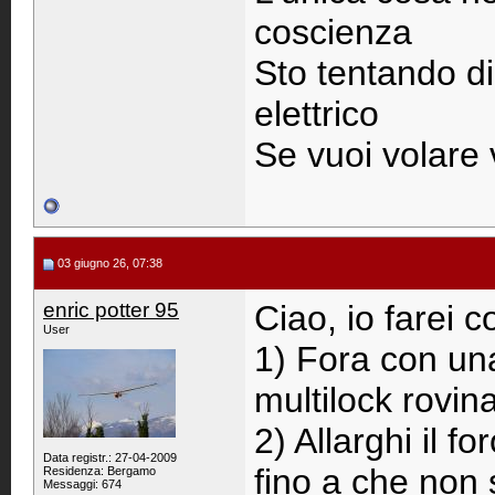
coscienza
Sto tentando di
elettrico
Se vuoi volare
03 giugno 26, 07:38
enric potter 95
Ciao, io farei c
User
1) Fora con un
multilock rovin
2) Allarghi il fo
Data registr.: 27-04-2009
fino a che non s
Residenza: Bergamo
Messaggi: 674