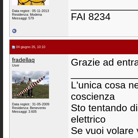
____________
Data registr.: 05-11-2013
FAI 8234
Residenza: Modena
Messaggi: 579
04 giugno 26, 10:10
fradellaq
Grazie ad entr
User
____________
L'unica cosa ne
coscienza
Data registr.: 31-05-2009
Sto tentando di
Residenza: Benevento
Messaggi: 3.605
elettrico
Se vuoi volare