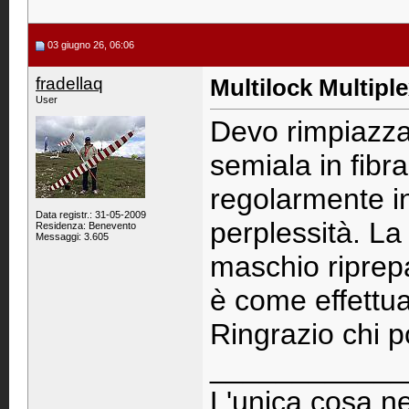
03 giugno 26, 06:06
fradellaq
Multilock Multipl
User
Devo rimpiazzar
semiala in fibr
regolarmente in
Data registr.: 31-05-2009
perplessità. La
Residenza: Benevento
Messaggi: 3.605
maschio riprep
è come effettua
Ringrazio chi p
____________
L'unica cosa ne