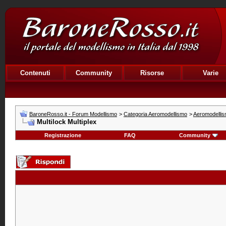
Contenuti
Community
Risorse
Varie
BaroneRosso.it - Forum Modellismo
>
Categoria Aeromodellismo
>
Aeromodellism
Multilock Multiplex
Registrazione
FAQ
Community