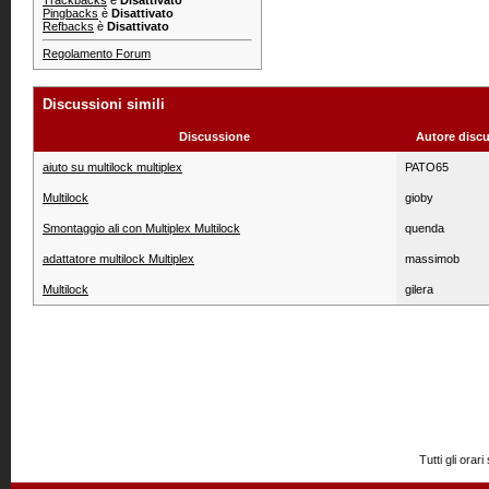
Trackbacks
è
Disattivato
Pingbacks
è
Disattivato
Refbacks
è
Disattivato
Regolamento Forum
Discussioni simili
Discussione
Autore disc
aiuto su multilock multiplex
PATO65
Multilock
gioby
Smontaggio ali con Multiplex Multilock
quenda
adattatore multilock Multiplex
massimob
Multilock
gilera
Tutti gli or