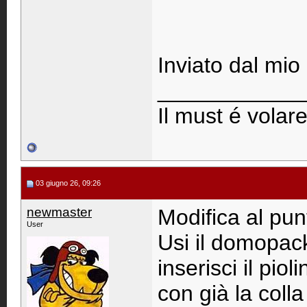
Inviato dal mio
____________
Il must é volare
03 giugno 26, 09:26
newmaster
Modifica al pun
User
Usi il domopack
inserisci il pio
con già la coll