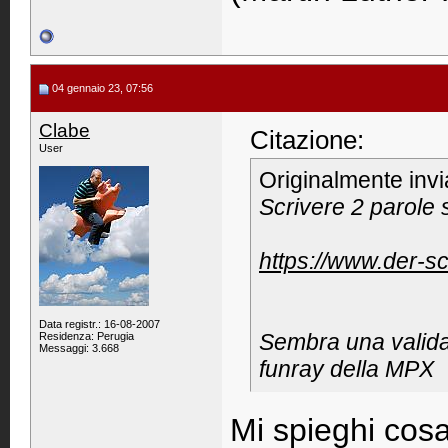
04 gennaio 23, 07:56
Clabe
Citazione:
User
Originalmente inv
Scrivere 2 parole
https://www.der-s
Data registr.: 16-08-2007
Sembra una valida 
Residenza: Perugia
Messaggi: 3.668
funray della MPX
Mi spieghi cosa