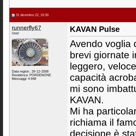
31 dicembre 22, 19:30
runnerfly67
KAVAN Pulse
User
Avendo voglia di
brevi giornate 
leggero, veloc
Data registr.: 26-12-2008
capacità acroba
Residenza: PORDENONE
Messaggi: 4.948
mi sono imbattut
KAVAN.
Mi ha particola
richiama il fam
decisione è sta