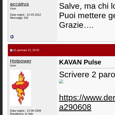
accatrus
Salve, ma chi 
User
Puoi mettere ge
Data registr.: 12-03-2012
Messaggi: 164
Grazie….
01 gennaio 23, 20:52
Hotpower
KAVAN Pulse
User
Scrivere 2 par
https://www.der
a290608
Data registr.: 13-06-2009
Residenza: In Volo