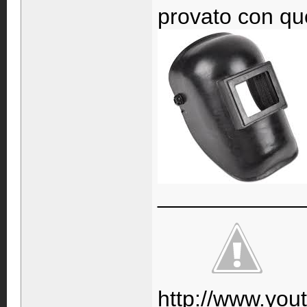
provato con que
____________
http://www.yo