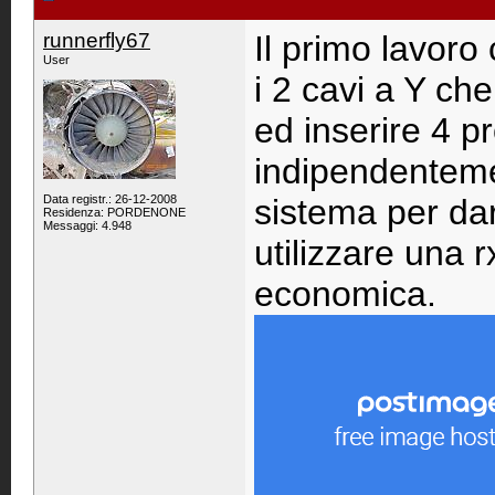
runnerfly67
Il primo lavoro 
User
i 2 cavi a Y che
ed inserire 4 p
indipendenteme
Data registr.: 26-12-2008
sistema per dare
Residenza: PORDENONE
Messaggi: 4.948
utilizzare una 
economica.