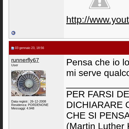
http://www.yo
03 gennaio 23, 18:56
runnerfly67
Pensa che io lo
User
mi serve qualco
____________
PER FARSI DE
Data registr.: 26-12-2008
DICHIARARE 
Residenza: PORDENONE
Messaggi: 4.948
CHE SI PENS
(Martin Luther 