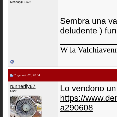
Messaggi: 1.522
Sembra una vali
deludente ) fu
____________
W la Valchiaven
01 gennaio 23, 20:54
runnerfly67
Lo vendono un p
User
https://www.der
a290608