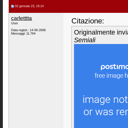
02 gennaio 23, 19:14
carletttta
Citazione:
User
Data registr.: 14-06-2006
Originalmente inv
Messaggi: 11.764
Semiali