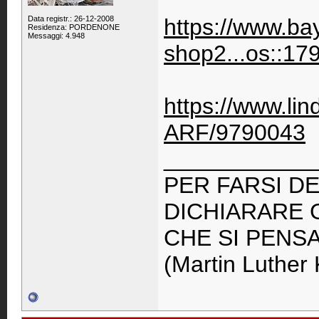
Data registr.: 26-12-2008
https://www.bay
Residenza: PORDENONE
Messaggi: 4.948
shop2...os::17
https://www.li
ARF/9790043
____________
PER FARSI DE
DICHIARARE 
CHE SI PENS
(Martin Luther 