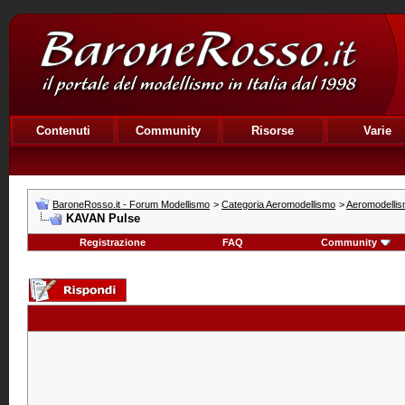
Contenuti
Community
Risorse
Varie
BaroneRosso.it - Forum Modellismo
>
Categoria Aeromodellismo
>
Aeromodellism
KAVAN Pulse
Registrazione
FAQ
Community