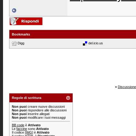
Bookmarks
Digg
del.icio.us
«
Discussione
Regole di scrittura
Non puoi
creare nuove discussioni
Non puoi
rispondere alle discussioni
Non puoi
inserire allegati
Non puoi
modificare i tuoi messaggi
BB code
è
Attivato
Le
faccine
sono
Attivato
Il codice
[IMG]
è
Attivato