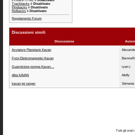
Il codice HTML è
Disattivato
Trackbacks
è
Disattivato
Pingbacks
è
Disattivato
Refbacks
è
Disattivato
Regolamento Forum
Discussioni simili
Discussione
Autor
Avviatore Planetario Kavan
Alexand
Freni Elettromagnetici Kavan
BaroneR
Guarnizione pompa Kavan....
ryan-j
ditta KAVAN
Alefly
kavan jet ranger
3dmania
Tutti gli or