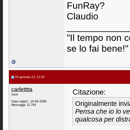
FunRay?
Claudio
____________
"Il tempo non c
se lo fai bene!"
04 gennaio 23, 12:28
carletttta
Citazione:
User
Data registr.: 14-06-2006
Originalmente inv
Messaggi: 11.764
Pensa che io lo ve
qualcosa per distr