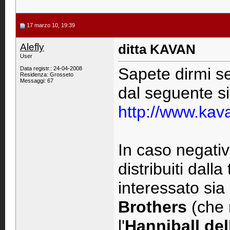
17 marzo 10, 19:39
Alefly
ditta KAVAN
User
Sapete dirmi se
Data registr.: 24-04-2008
Residenza: Grosseto
Messaggi: 67
dal seguente si
http://www.kav
In caso negativo
distribuiti dall
interessato sia
Brothers
(che 
l'
Hanniball de