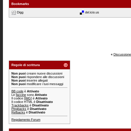
Bookmarks
Digg
del.icio.us
«
Discussione
Regole di scrittura
Non puoi
creare nuove discussioni
Non puoi
rispondere alle discussioni
Non puoi
inserire allegati
Non puoi
modificare i tuoi messaggi
BB code
è
Attivato
Le
faccine
sono
Attivato
Il codice
[IMG]
è
Attivato
Il codice HTML è
Disattivato
Trackbacks
è
Disattivato
Pingbacks
è
Disattivato
Refbacks
è
Disattivato
Regolamento Forum