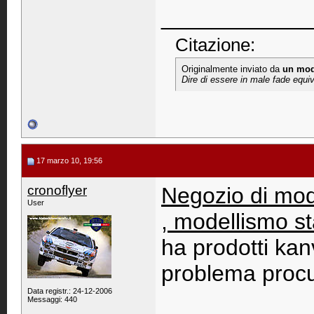
____________
Citazione:
Originalmente inviato da
un mo
Dire di essere in male fade equiv
17 marzo 10, 19:56
cronoflyer
Negozio di mod
User
, modellismo st
ha prodotti ka
problema procu
Data registr.: 24-12-2006
Messaggi: 440