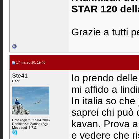
STAR 120 dell
Grazie a tutti p
17 marzo 10, 19:48
Ste41
Io prendo delle 
User
mi affido a lind
In italia so ch
saprei chi può 
Data registr.: 27-04-2006
kavan. Prova a
Residenza: Zanica (Bg)
Messaggi: 3.711
e vedere che 