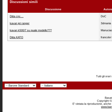
Discussioni simili
Discussione
Autor
Ditta cnc....
DoC
kavan jet ranger
3dmania
kavan k500/7 su quale modello???
Manucia
Ditta KATO
francolvr
Tutti gli or
Basato
Copyright ©2
E' vietata la riproduzione, anche
www.baro