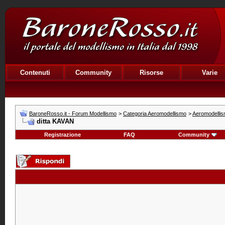
Contenuti
Community
Risorse
Varie
BaroneRosso.it - Forum Modellismo
>
Categoria Aeromodellismo
>
Aeromodelli
ditta KAVAN
Registrazione
FAQ
Community