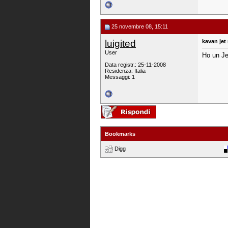
25 novembre 08, 15:11
luigited
kavan jet
User
Ho un Je
Data registr.: 25-11-2008
Residenza: Italia
Messaggi: 1
Bookmarks
Digg