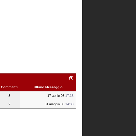
Commenti
Ultimo Messaggio
3
17 aprile 08
17:13
2
31 maggio 05
14:38