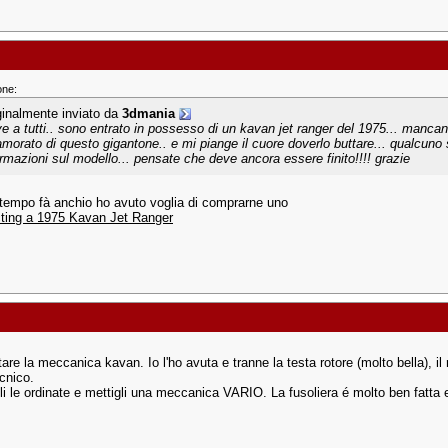
one:
ginalmente inviato da
3dmania
ve a tutti.. sono entrato in possesso di un kavan jet ranger del 1975... manca
amorato di questo gigantone.. e mi piange il cuore doverlo buttare... qualcuno
ormazioni sul modello... pensate che deve ancora essere finito!!!! grazie
. tempo fà anchio ho avuto voglia di comprarne uno
ting a 1975 Kavan Jet Ranger
are la meccanica kavan. Io l'ho avuta e tranne la testa rotore (molto bella), il
ecnico.
i le ordinate e mettigli una meccanica VARIO. La fusoliera é molto ben fatta 