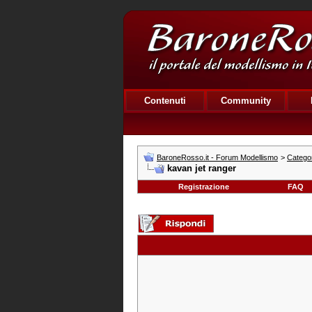
Contenuti
Community
BaroneRosso.it - Forum Modellismo
>
Categor
kavan jet ranger
Registrazione
FAQ