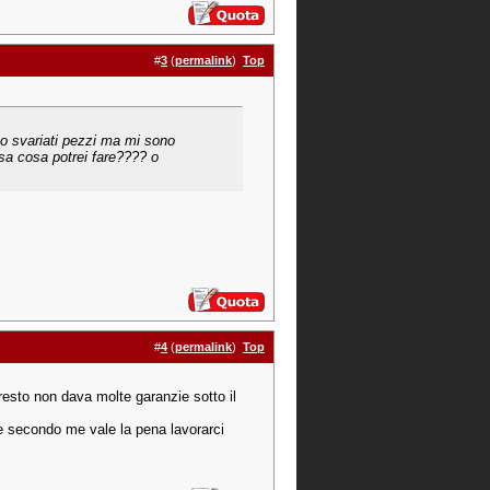
#
3
(
permalink
)
Top
no svariati pezzi ma mi sono
 sa cosa potrei fare???? o
#
4
(
permalink
)
Top
 resto non dava molte garanzie sotto il
e secondo me vale la pena lavorarci