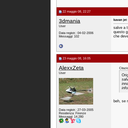
22 maggio 08, 22:27
3dmania
kavan jet
User
salve a 
questo g
Data registr.: 04-02-2006
che deve 
Messaggi: 102
23 maggio 08, 16:05
AlexxZeta
Citazi
User
Ori
sal
inn
inf
beh, se n
Data registr.: 27-03-2005
Residenza: Firenze
Messaggi: 14.280