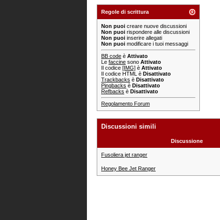
Regole di scrittura
Non puoi
creare nuove discussioni
Non puoi
rispondere alle discussioni
Non puoi
inserire allegati
Non puoi
modificare i tuoi messaggi
BB code
è
Attivato
Le
faccine
sono
Attivato
Il codice
[IMG]
è
Attivato
Il codice HTML è
Disattivato
Trackbacks
è
Disattivato
Pingbacks
è
Disattivato
Refbacks
è
Disattivato
Regolamento Forum
Discussioni simili
Discussione
Fusoliera jet ranger
Honey Bee Jet Ranger