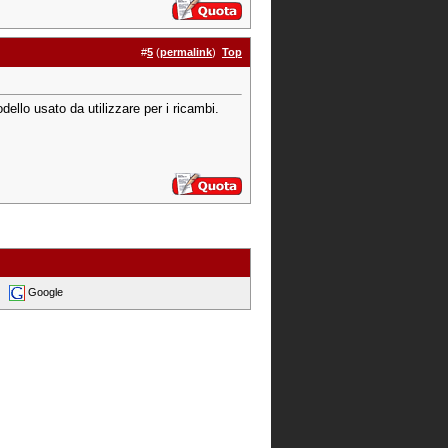
#
5
(
permalink
)
Top
ello usato da utilizzare per i ricambi.
Google