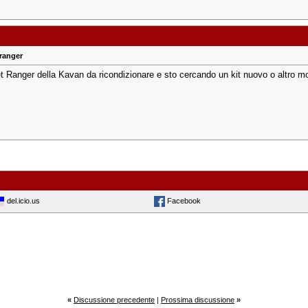
 ranger
t Ranger della Kavan da ricondizionare e sto cercando un kit nuovo o altro mod
del.icio.us
Facebook
«
Discussione precedente
|
Prossima discussione
»