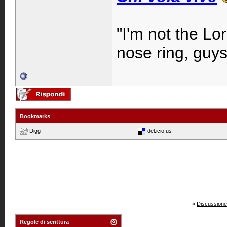
"I'm not the Lo
nose ring, guys
Bookmarks
Digg
del.icio.us
«
Discussione
Regole di scrittura