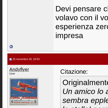
Devi pensare ch
volavo con il 
esperienza zero!
impresa
25 novembre 20, 10:53
Andyflyer
Citazione:
User
Originalment
Un amico lo a
sembra epple