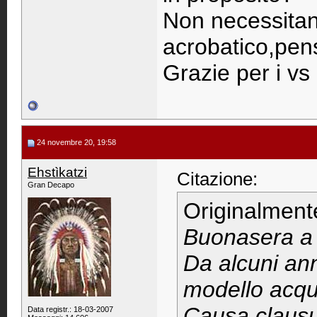
Non necessitan
acrobatico,pens
Grazie per i vs 
24 novembre 20, 19:58
Ehstìkatzi
Citazione:
Gran Decapo
Originalment
Buonasera a t
Da alcuni ann
modello acqu
Causa clausu
Data registr.: 18-03-2007