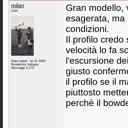
milan
Gran modello, 
User
esagerata, ma p
condizioni.
Il profilo credo
velocità lo fa s
l'escursione de
Data registr.: 11-01-2009
Residenza: bologna
Messaggi: 6.170
giusto confermo
il profilo se il 
piuttosto mettere
perchè il bowde