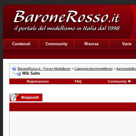
Contenuti
Community
Risorse
Varie
BaroneRosso.it - Forum Modellismo
>
Categoria Aeromodellismo
>
Aeromodellism
Wik Salto
Registrazione
FAQ
Community