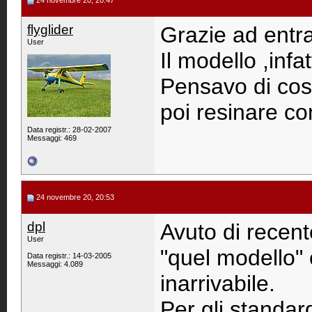
24 novembre 20, 20:47
flyglider
Grazie ad entr
User
Il modello ,infat
Pensavo di cost
poi resinare co
Data registr.: 28-02-2007
Messaggi: 469
24 novembre 20, 20:53
dpl
Avuto di recent
User
"quel modello" 
Data registr.: 14-03-2005
Messaggi: 4.089
inarrivabile.
Per gli standar