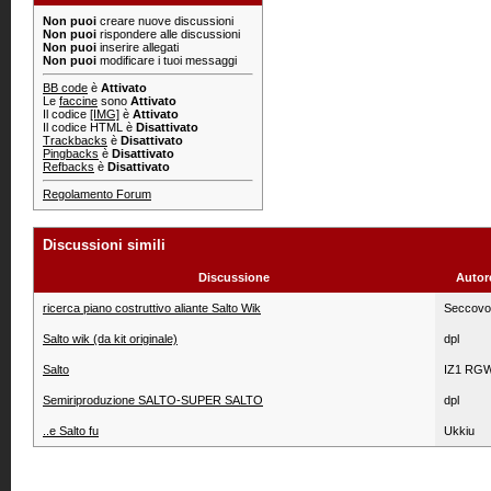
Non puoi
creare nuove discussioni
Non puoi
rispondere alle discussioni
Non puoi
inserire allegati
Non puoi
modificare i tuoi messaggi
BB code
è
Attivato
Le
faccine
sono
Attivato
Il codice
[IMG]
è
Attivato
Il codice HTML è
Disattivato
Trackbacks
è
Disattivato
Pingbacks
è
Disattivato
Refbacks
è
Disattivato
Regolamento Forum
Discussioni simili
Discussione
Autor
ricerca piano costruttivo aliante Salto Wik
Seccovo
Salto wik (da kit originale)
dpl
Salto
IZ1 RG
Semiriproduzione SALTO-SUPER SALTO
dpl
..e Salto fu
Ukkiu