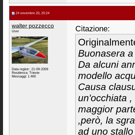
24 novembre 20, 20:24
walter pozzecco
Citazione:
User
Originalment
Buonasera a t
Da alcuni ann
Data registr.: 21-09-2009
modello acqu
Residenza: Trieste
Messaggi: 1.460
Causa clausu
un'occhiata ,
maggior parte
,però, la sgr
ad uno stallo