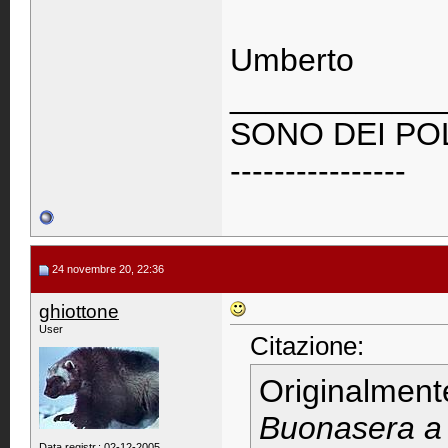
Umberto
____________
SONO DEI POL
----------------
24 novembre 20, 22:36
ghiottone
User
Citazione:
Originalment
Buonasera a t
Data registr.: 02-12-2005