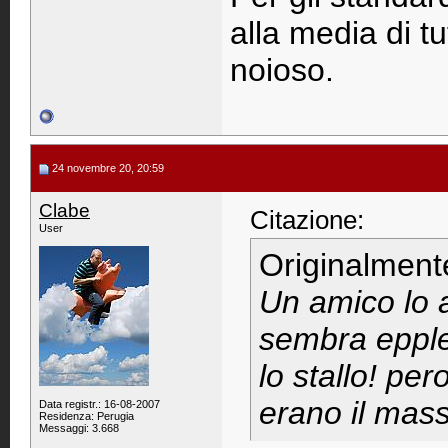
alla media di tu
noioso.
24 novembre 20, 20:59
Clabe
Citazione:
User
Originalment
Un amico lo a
sembra epple
lo stallo! per
erano il mas
Data registr.: 16-08-2007
Residenza: Perugia
Messaggi: 3.668