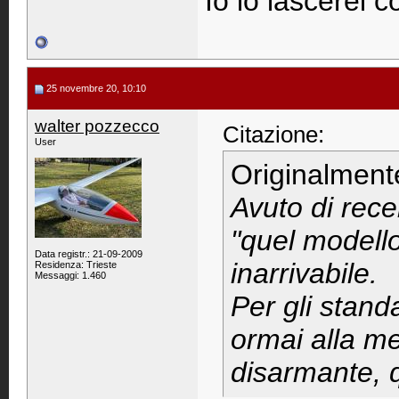
Io lo lascerei co
25 novembre 20, 10:10
walter pozzecco
Citazione:
User
Originalment
Avuto di rece
"quel modello
Data registr.: 21-09-2009
inarrivabile.
Residenza: Trieste
Messaggi: 1.460
Per gli standa
ormai alla med
disarmante, 