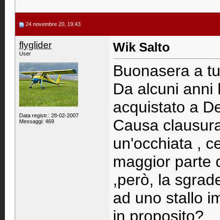
24 novembre 20, 19:43
flyglider
Wik Salto
User
Buonasera a tut
Da alcuni anni 
acquistato a D
Data registr.: 28-02-2007
Causa clausura
Messaggi: 469
un'occhiata , ce
maggior parte d
,però, la sgrad
ad uno stallo i
in proposito?