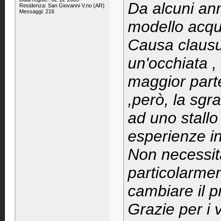
Da alcuni ann
Residenza: San Giovanni V.no (AR)
Messaggi: 216
modello acqu
Causa clausu
un'occhiata ,
maggior parte
,però, la sgr
ad uno stallo
esperienze i
Non necessit
particolarmen
cambiare il p
Grazie per i v