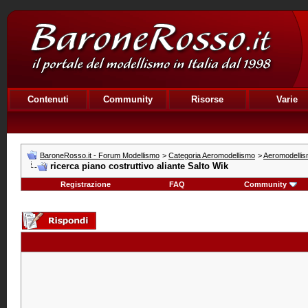
Contenuti
Community
Risorse
Varie
BaroneRosso.it - Forum Modellismo
>
Categoria Aeromodellismo
>
Aeromodellism
ricerca piano costruttivo aliante Salto Wik
Registrazione
FAQ
Community