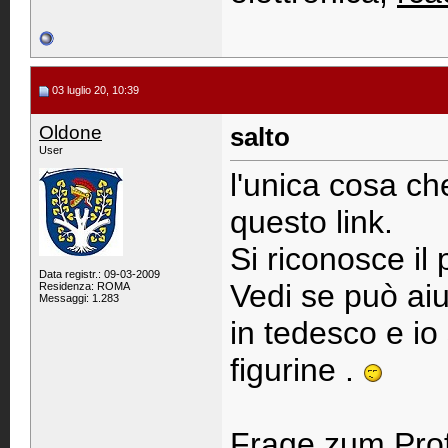
03 luglio 20, 10:39
Oldone
salto
User
l'unica cosa ch
questo link.
Si riconosce il 
Data registr.: 09-03-2009
Vedi se può aiu
Residenza: ROMA
Messaggi: 1.283
in tedesco e io
figurine .
Frage zum Prof