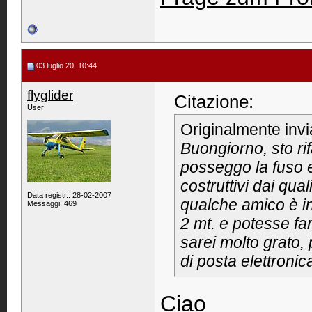
03 luglio 20, 10:44
flyglider
Citazione:
User
Originalmente inv
Buongiorno, sto ri
posseggo la fuso e l
costruttivi dai qual
Data registr.: 28-02-2007
qualche amico è i
Messaggi: 469
2 mt. e potesse f
sarei molto grato, 
di posta elettronic
Ciao