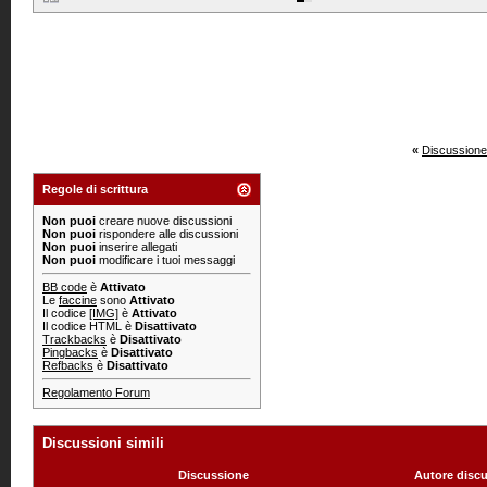
«
Discussione
Regole di scrittura
Non puoi
creare nuove discussioni
Non puoi
rispondere alle discussioni
Non puoi
inserire allegati
Non puoi
modificare i tuoi messaggi
BB code
è
Attivato
Le
faccine
sono
Attivato
Il codice
[IMG]
è
Attivato
Il codice HTML è
Disattivato
Trackbacks
è
Disattivato
Pingbacks
è
Disattivato
Refbacks
è
Disattivato
Regolamento Forum
Discussioni simili
Discussione
Autore disc