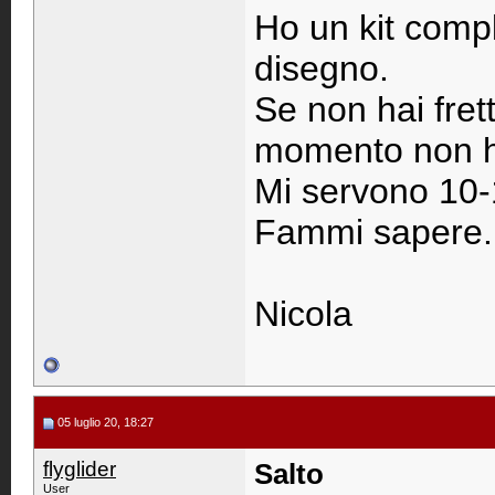
Ho un kit compl
disegno.
Se non hai fret
momento non h
Mi servono 10-
Fammi sapere.
Nicola
05 luglio 20, 18:27
flyglider
Salto
User