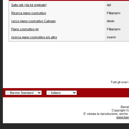
Salto wik (da kit originale)
dpl
Ricerca piano costruttivo
Filippopro
cerco piano costruttivo Calmato
diodo
Piano costruttivo jet
Filippopro
ricerca piano costruttivo e/o altro
soarer
Tutti gli or
Basato
Copyright ©2
E' vietata la riproduzione, anche
www.baro