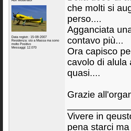
Adv Moderator
che molti si a
perso....
Agganciata una
Data registr.: 15-08-2007
contavo più...
Residenza: sto a Massa ma sono
molto Positivo
Messaggi: 12.070
Ora capisco per
cavolo di alula
quasi....
Grazie all'orga
____________
Vivere in qeust
pena starci ma 