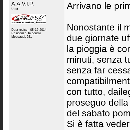
A.A.V.I.P.
Arrivano le pri
User
Nonostante il 
Data registr.: 05-12-2014
Residenza: In pendio
due giornate uff
Messaggi: 251
la pioggia è c
minuti, senza t
senza far cess
compatibilmente
con tutto, daile
proseguo della 
del sabato pom
Si è fatta veder