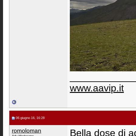
____________
www.aavip.it
06 giugno 16, 16:28
romoloman
Bella dose di 