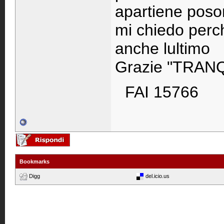
apartiene poso
mi chiedo perch
anche lultimo
Grazie "TRAN
FAI 15766
Bookmarks
Digg
del.icio.us