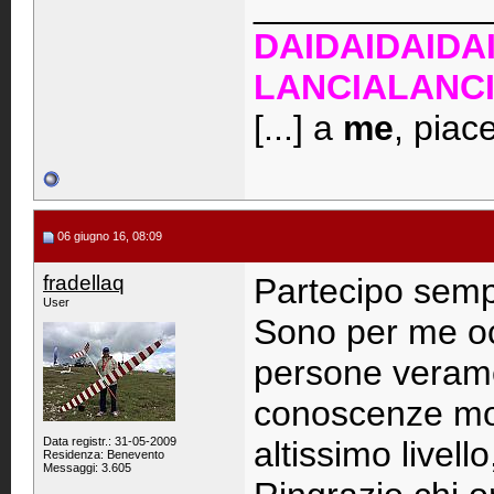
____________
DAIDAIDAIDA
LANCIALANC
[...] a
me
, piac
06 giugno 16, 08:09
fradellaq
Partecipo sempr
User
Sono per me o
persone veramen
conoscenze mod
Data registr.: 31-05-2009
altissimo livell
Residenza: Benevento
Messaggi: 3.605