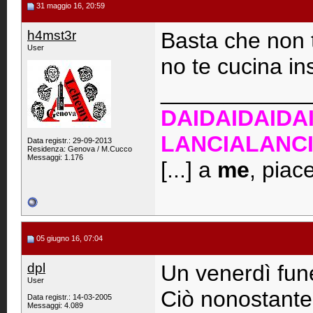
31 maggio 16, 20:59
h4mst3r
Basta che non ti
User
no te cucina in
____________
DAIDAIDAIDA
LANCIALANC
Data registr.: 29-09-2013
Residenza: Genova / M.Cucco
Messaggi: 1.176
[...] a
me
, piac
05 giugno 16, 07:04
dpl
Un venerdì fun
User
Ciò nonostante s
Data registr.: 14-03-2005
Messaggi: 4.089