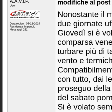
A.A.V.I.P.
modifiche al post
User
Nonostante il 
due giornate uff
Data registr.: 05-12-2014
Residenza: In pendio
Messaggi: 251
Giovedì si è vo
comparsa vener
turbare più di 
vento e termich
Compatibilmente
con tutto, dai l
proseguo della 
del sabato pom
Si è volato sem