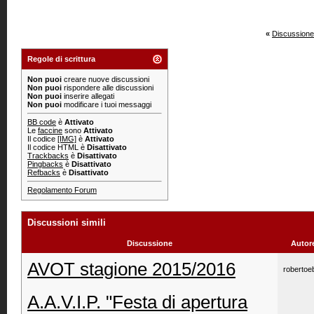
«
Discussione
Regole di scrittura
Non puoi
creare nuove discussioni
Non puoi
rispondere alle discussioni
Non puoi
inserire allegati
Non puoi
modificare i tuoi messaggi
BB code
è
Attivato
Le
faccine
sono
Attivato
Il codice
[IMG]
è
Attivato
Il codice HTML è
Disattivato
Trackbacks
è
Disattivato
Pingbacks
è
Disattivato
Refbacks
è
Disattivato
Regolamento Forum
Discussioni simili
Discussione
Autor
AVOT stagione 2015/2016
robertoe
A.A.V.I.P. "Festa di apertura