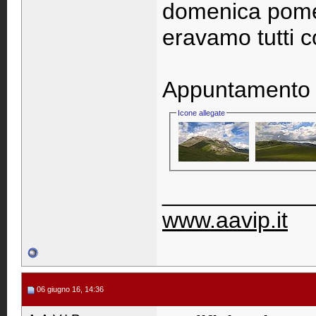
domenica pomer
eravamo tutti c
Appuntamento 
Icone allegate
____________
www.aavip.it
06 giugno 16, 14:36