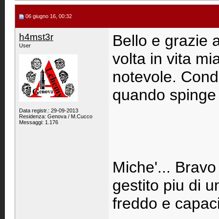
06 giugno 16, 00:32
h4mst3r
Bello e grazie 
User
volta in vita mi
notevole. Cond
quando spinge 
Data registr.: 29-09-2013
Residenza: Genova / M.Cucco
Messaggi: 1.176
Miche'... Brav
gestito piu di 
freddo e capaci