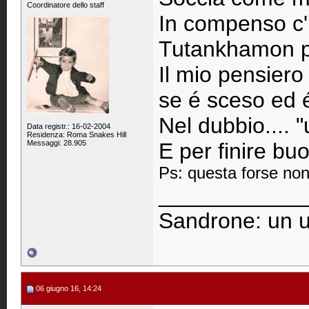
Coordinatore dello staff
In compenso c'
Tutankhamon pe
Il mio pensiero
se é sceso ed 
Nel dubbio.... 
Data registr.: 16-02-2004
Residenza: Roma Snakes Hill
Messaggi: 28.905
E per finire bu
Ps: questa forse non
____________
Sandrone: un u
06 giugno 16, 14:24