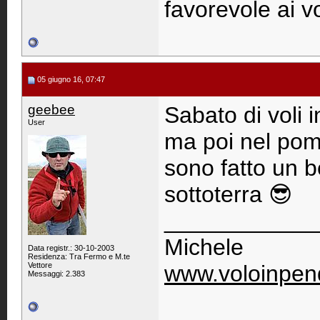
favorevole ai vo
05 giugno 16, 07:47
geebee
Sabato di voli i
User
ma poi nel pom
sono fatto un 
sottoterra 😎
____________
Michele
Data registr.: 30-10-2003
Residenza: Tra Fermo e M.te
Vettore
www.voloinpend
Messaggi: 2.383