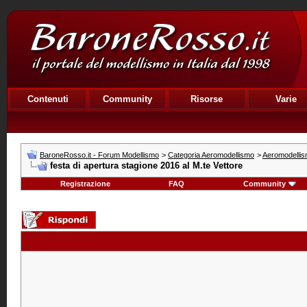
Contenuti
Community
Risorse
Varie
BaroneRosso.it - Forum Modellismo
>
Categoria Aeromodellismo
>
Aeromodellism
festa di apertura stagione 2016 al M.te Vettore
Registrazione
FAQ
Community