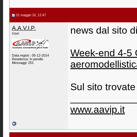
31 maggio 16, 12:47
A.A.V.I.P.
news dal sito d
User
Week-end 4-5 G
Data registr.: 05-12-2014
Residenza: In pendio
aeromodellistic
Messaggi: 251
Sul sito trovate
____________
www.aavip.it