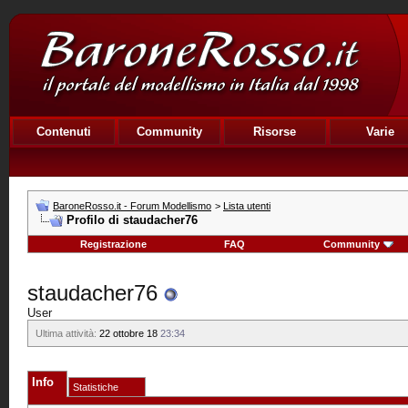
Contenuti
Community
Risorse
Varie
BaroneRosso.it - Forum Modellismo
>
Lista utenti
Profilo di staudacher76
Registrazione
FAQ
Community
staudacher76
User
Ultima attività:
22 ottobre 18
23:34
Info
Statistiche