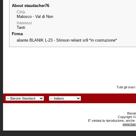
About staudacher76
Città
Malosco - Val di Non
Interessi
Tanti
Firma
aliante BLANIK L-23 - Stinson reliant sr9 *in costruzione*
Tutti gli or
Basato
Copyright ©2
E' vietata la riproduzione, anche
www.baro