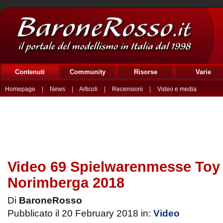
Contenuti
Community
Risorse
Varie
Homepage
|
News
|
Articoli
|
Recensioni
|
Video e media
Video 69 Spielwarenmesse Toy 
Norimberga 2018
Di
BaroneRosso
Pubblicato il 20 February 2018 in:
Video