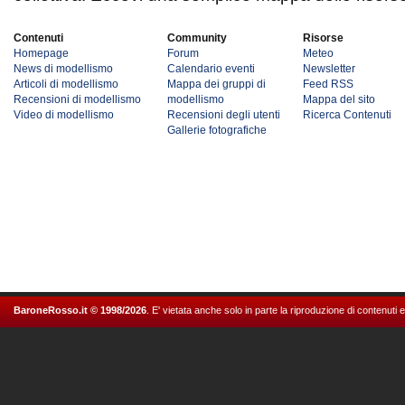
Contenuti
Community
Risorse
Homepage
Forum
Meteo
News di modellismo
Calendario eventi
Newsletter
Articoli di modellismo
Mappa dei gruppi di
Feed RSS
Recensioni di modellismo
modellismo
Mappa del sito
Video di modellismo
Recensioni degli utenti
Ricerca Contenuti
Gallerie fotografiche
BaroneRosso.it © 1998/2026
. E' vietata anche solo in parte la riproduzione di contenuti 