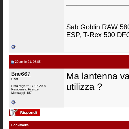
____________
Sab Goblin RAW 580
ESP, T-Rex 500 DFC,
20 aprile 21, 08:05
Brie667
Ma lantenna va 
User
utilizza ?
Data registr.: 17-07-2020
Residenza: Firenze
Messaggi: 187
Bookmarks