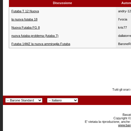
Discussione
Autor
Futaba T 12 Nuova
andry-1
la nuova futaba 18
I'vocia
Nuova Futaba FG 8
kris77
nuova futaba problema (futaba 7)
dallatorr
Futaba 14MZ la nuova ammiraglia Futaba
BaroneR
Tutti gli or
Basato
Copyright ©2
E' vietata la riproduzione, anche
www.baro