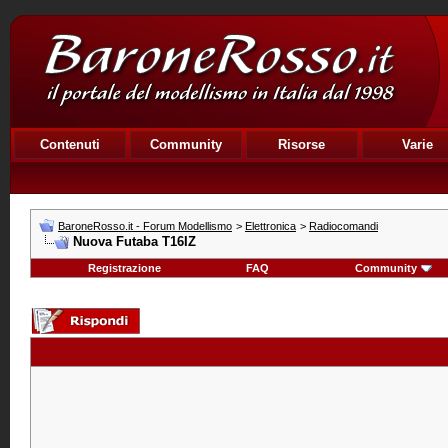
Contenuti
Community
Risorse
Varie
BaroneRosso.it - Forum Modellismo
>
Elettronica
>
Radiocomandi
Nuova Futaba T16IZ
Registrazione
FAQ
Community