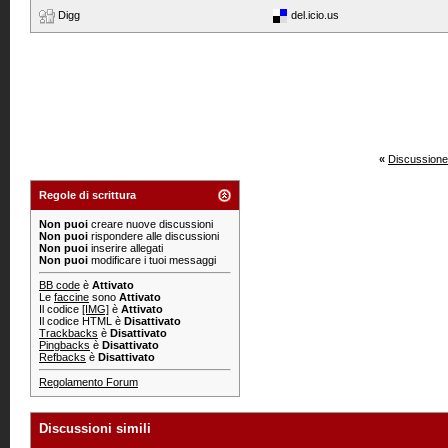
Digg
del.icio.us
«
Discussione
Regole di scrittura
Non puoi
creare nuove discussioni
Non puoi
rispondere alle discussioni
Non puoi
inserire allegati
Non puoi
modificare i tuoi messaggi
BB code
è
Attivato
Le
faccine
sono
Attivato
Il codice
[IMG]
è
Attivato
Il codice HTML è
Disattivato
Trackbacks
è
Disattivato
Pingbacks
è
Disattivato
Refbacks
è
Disattivato
Regolamento Forum
Discussioni simili