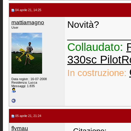
04 aprile 21, 14:25
mattiamagno
Novità?
User
____________
Collaudato:
330sc PilotR
In costruzione:
Data registr.: 16-07-2008
Residenza: Lucca
Messaggi: 1.835
05 aprile 21, 21:24
flymau