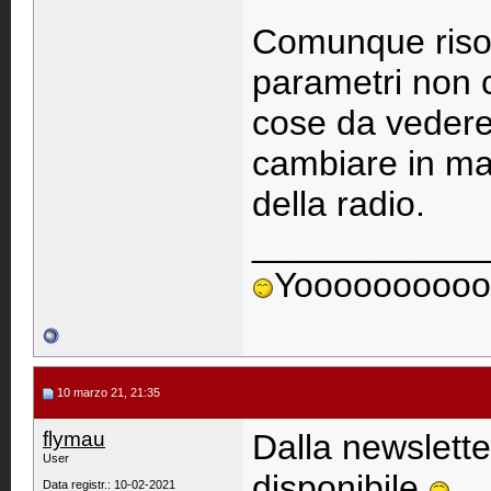
Comunque risol
parametri non co
cose da vedere
cambiare in man
della radio.
____________
Yoooooooooo
10 marzo 21, 21:35
flymau
Dalla newslette
User
disponibile
Data registr.: 10-02-2021