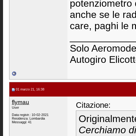
potenziometro d
anche se le rad
care, paghi le
____________
Solo Aeromodell
Autogiro Elicott
01 marzo 21, 16:38
flymau
Citazione:
User
Data registr.: 10-02-2021
Originalment
Residenza: Lombardia
Messaggi: 41
Cerchiamo di 