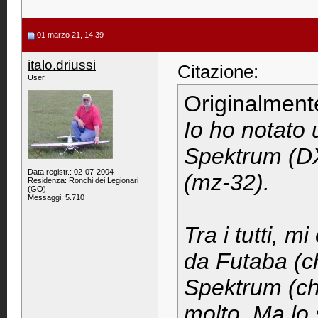
01 marzo 21, 14:39
italo.driussi
Citazione:
User
Originalment
Io ho notato 
Spektrum (D
Data registr.: 02-07-2004
(mz-32).
Residenza: Ronchi dei Legionari
(GO)
Messaggi: 5.710
Tra i tutti, m
da Futaba (c
Spektrum (ch
molto. Ma lo