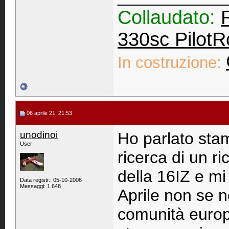
Collaudato:
330sc PilotR
In costruzione:
06 aprile 21, 21:53
unodinoi
Ho parlato stam
User
ricerca di un 
della 16IZ e mi
Data registr.: 05-10-2006
Messaggi: 1.648
Aprile non se n
comunità europ