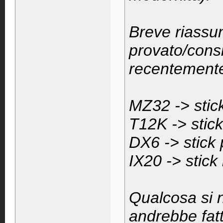
Breve riassun
provato/consi
recentement
MZ32 -> stick
T12K -> stick
DX6 -> stick 
IX20 -> stick 
Qualcosa si n
andrebbe fatt