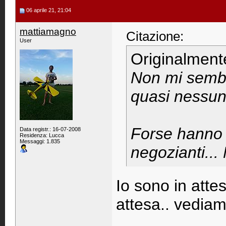
06 aprile 21, 21:04
mattiamagno
Citazione:
User
Originalment
Non mi sembra
quasi nessun
Forse hanno q
Data registr.: 16-07-2008
Residenza: Lucca
Messaggi: 1.835
negozianti...
Io sono in atte
attesa.. vediam
____________