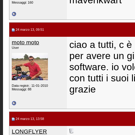
maverikwart
Messaggi: 160
24 marzo 13, 09:51
moto moto
ciao a tutti, c 
User
per avere un g
software. io vo
con tutti i suoi l
Data registr.: 11-01-2010
grazie
Messaggi: 88
24 marzo 13, 13:58
LONGFLYER