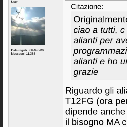
User
Citazione:
Originalment
ciao a tutti, 
alianti per a
programmazio
Data registr.: 06-09-2008
Messaggi: 11.388
alianti e ho un
grazie
Riguardo gli alia
T12FG (ora pe
dipende anche d
il bisogno MA