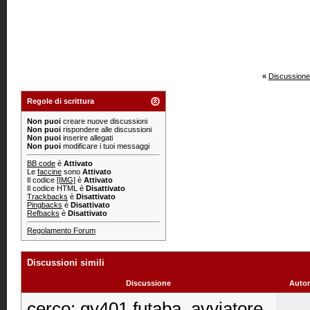
«
Discussione
Regole di scrittura
Non puoi
creare nuove discussioni
Non puoi
rispondere alle discussioni
Non puoi
inserire allegati
Non puoi
modificare i tuoi messaggi
BB code
è
Attivato
Le
faccine
sono
Attivato
Il codice
[IMG]
è
Attivato
Il codice HTML è
Disattivato
Trackbacks
è
Disattivato
Pingbacks
è
Disattivato
Refbacks
è
Disattivato
Regolamento Forum
Discussioni simili
Discussione
Autor
cerco: gy401 futaba, avviatore