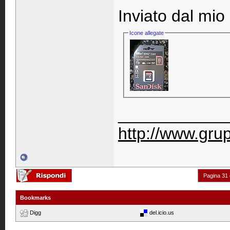
Inviato dal mi
Icone allegate
____________
http://www.gru
Pagina 31 
Bookmarks
Digg
del.icio.us