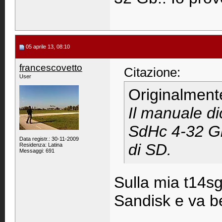
05 aprile 13, 08:10
francescovetto
Citazione:
User
Originalment
Il manuale d
SdHc 4-32 Gb
Data registr.: 30-11-2009
di SD.
Residenza: Latina
Messaggi: 691
Sulla mia t14s
Sandisk e va b