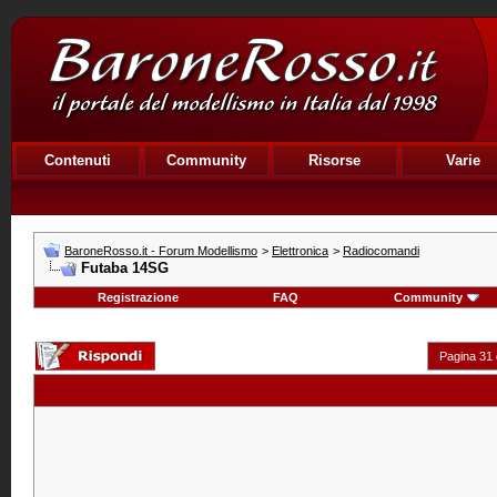
Contenuti
Community
Risorse
Varie
BaroneRosso.it - Forum Modellismo
>
Elettronica
>
Radiocomandi
Futaba 14SG
Registrazione
FAQ
Community
Pagina 31 