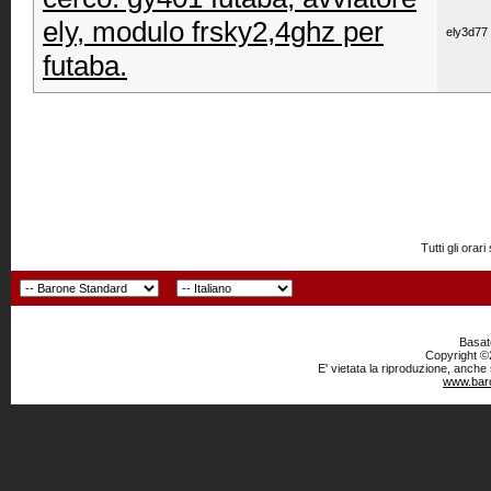
ely, modulo frsky2,4ghz per
ely3d77
futaba.
Tutti gli or
Basato
Copyright ©2
E' vietata la riproduzione, anche
www.baro