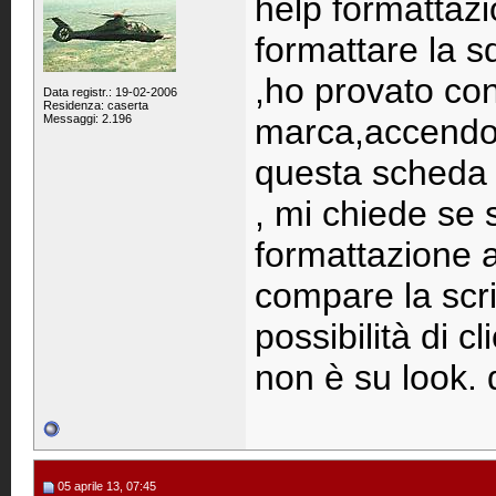
help formattazi
formattare la s
,ho provato co
Data registr.: 19-02-2006
Residenza: caserta
Messaggi: 2.196
marca,accendo l
questa scheda n
, mi chiede se 
formattazione 
compare la scrit
possibilità di c
non è su look.
05 aprile 13, 07:45