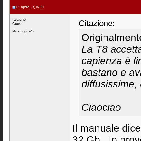
05 aprile 13, 07:57
faraone
Citazione:
Guest
Messaggi: n/a
Originalment
La T8 accett
capienza è li
bastano e a
diffusissime
Ciaociao
Il manuale dic
32 Gb.. Io prov