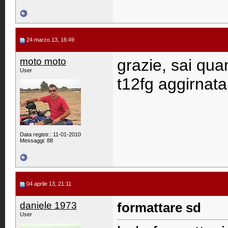
24 marzo 13, 16:49
moto moto
grazie, sai qu
User
t12fg aggirnata
Data registr.: 11-01-2010
Messaggi: 88
04 aprile 13, 21:11
daniele 1973
formattare sd
User