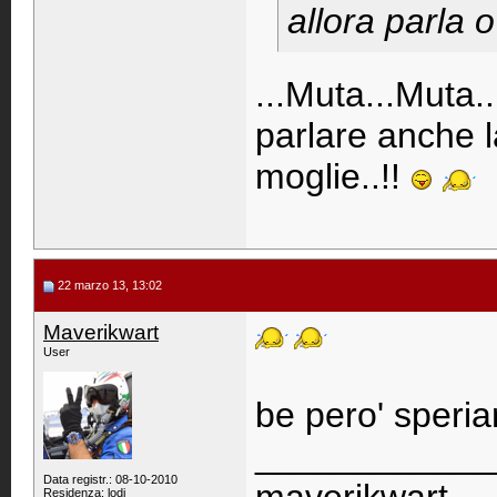
allora parla 
...Muta...Muta..
parlare anche l
moglie..!!
22 marzo 13, 13:02
Maverikwart
User
be pero' speria
____________
Data registr.: 08-10-2010
Residenza: lodi