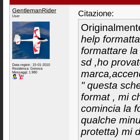
GentlemanRider
Citazione:
User
Originalment
help formatta
formattare la
sd ,ho prova
Data registr.: 15-01-2010
Residenza: Genova
marca,accend
Messaggi: 1.980
" questa sche
format , mi c
comincia la 
qualche minut
protetta) mi d