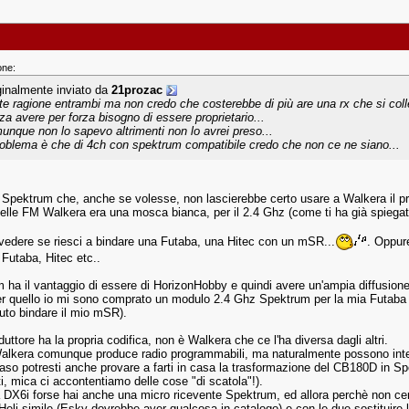
one:
ginalmente inviato da
21prozac
te ragione entrambi ma non credo che costerebbe di più are una rx che si colle
za avere per forza bisogno di essere proprietario...
unque non lo sapevo altrimenti non lo avrei preso...
problema è che di 4ch con spektrum compatibile credo che non ce ne siano...
 Spektrum che, anche se volesse, non lascierebbe certo usare a Walkera il pro
elle FM Walkera era una mosca bianca, per il 2.4 Ghz (come ti ha già spiegat
vedere se riesci a bindare una Futaba, una Hitec con un mSR...
. Oppur
 Futaba, Hitec etc..
 ha il vantaggio di essere di HorizonHobby e quindi avere un'ampia diffusione d
er quello io mi sono comprato un modulo 2.4 Ghz Spektrum per la mia Futaba
tuto bindare il mio mSR).
uttore ha la propria codifica, non è Walkera che ce l'ha diversa dagli altri.
lkera comunque produce radio programmabili, ma naturalmente possono intere
caso potresti anche provare a farti in casa la trasformazione del CB180D in Sp
i, mica ci accontentiamo delle cose "di scatola"!).
a DX6i forse hai anche una micro ricevente Spektrum, ed allora perchè non cer
Heli simile (Esky dovrebbe aver qualcosa in catalogo) e con le due sostituire l