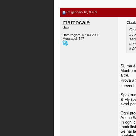
03 gennaio 10, 03:09
marcocale
Citazi
User
Ori
ave
Data registr.: 07-03-2005
Messaggi: 647
sen
com
il 
Si, ma è
Mentre n
altre.
Prova a 
riceventi
Spektrum
& Fly (p
avrei po
Ogni prod
Anche Wa
In ogni 
modellist
Se hai l
qualche 