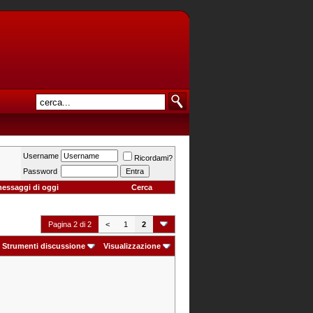
Username
Ricordami?
Password
messaggi di oggi
Cerca
Pagina 2 di 2
<
1
2
Strumenti discussione
Visualizzazione