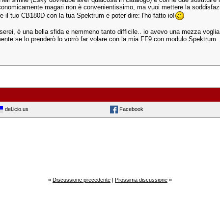
conomicamente magari non è convenientissimo, ma vuoi mettere la soddisfa
e il tuo CB180D con la tua Spektrum e poter dire: l'ho fatto io!
nserei, è una bella sfida e nemmeno tanto difficile.. io avevo una mezza vogli
ente se lo prenderò lo vorrò far volare con la mia FF9 con modulo Spektrum.
del.icio.us
Facebook
«
Discussione precedente
|
Prossima discussione
»