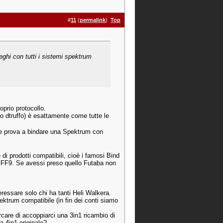
#
11
(
permalink
)
Top
ghi con tutti i sistemi spektrum
prio protocollo.
o dtruffo) è esattamente come tutte le
e prova a bindare una Spektrum con
i prodotti compatibili, cioè i famosi Bind
 FF9. Se avessi preso quello Futaba non
ssare solo chi ha tanti Heli Walkera.
ektrum compatibile (in fin dei conti siamo
care di accoppiarci una 3in1 ricambio di
a 4in1 originale?