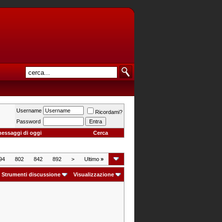
Username
Ricordami?
Password
messaggi di oggi
Cerca
94
802
842
892
>
Ultimo
»
Strumenti discussione
Visualizzazione