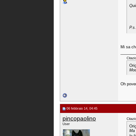
Qui
P.s
Mi sa ch
_______
Citazi
Ori
Mod
Oh povero
06 febbraio 14, 04:45
pincopaolino
Citazi
User
Ori
Ma 
le 