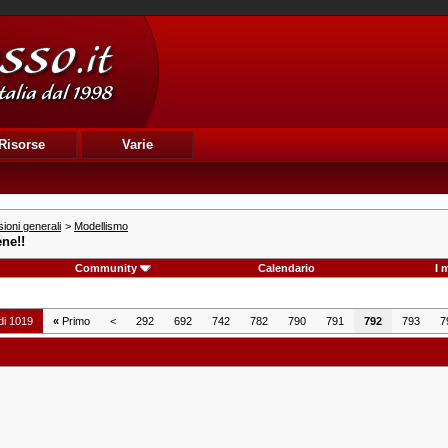
Risorse
Varie
ioni generali
>
Modellismo
ne!!
Community
Calendario
I 
di 1019
«
Primo
<
292
692
742
782
790
791
792
793
7