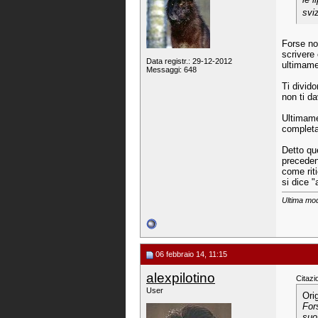
svi
Forse no
scrivere
Data registr.: 29-12-2012
ultimame
Messaggi: 648
Ti divido
non ti da
Ultimame
completam
Detto que
preceden
come rit
si dice 
Ultima mod
06 febbraio 14, 11:15
alexpilotino
Citazi
User
Ori
For
suo