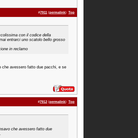
#
7911
(
permalink
)
Top
colissima con il codice della
mai entrarci uno scatolo bello grosso
zione in reclamo
o che avessero fatto due pacchi, e se
#
7912
(
permalink
)
Top
ensavo che avessero fatto due
.