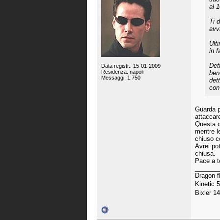
al 
Ti d
avvi
Ult
in f
Dett
Data registr.: 15-01-2009
Residenza: napoli
ben
Messaggi: 1.750
det
con
Guarda p
attaccar
Questa c
mentre l
chiuso c
Avrei po
chiusa.
Pace a t
_______
Dragon f
Kinetic 
Bixler 1