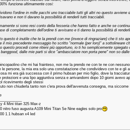
100% funziona ultimamente cosi:
ividono l'ordine in mille pacchi uno tracciabile tutti gli altri no questo avviene
savano e non ti davano la possibilità di renderli tutti tracciabili.
imamente si sono resi conto della fesseria che hanno fatto e anche se continua
ase di completamento dell'ordine ti avvisano e ti danno la possibilità di renderli t
o questo è inutile che te la prendi con me (invece di ringraziare) che ti sto apr
e il mio precedente messaggio ho scritto "normale (per loro)" a sottolineare c
to questo procedi come ritieni più opportuno, io ti ho semplicemente spiegat
 banggood, dalle mie parti si dice "ambasciatore non porta pene" non so dalle
incopaolino che mi hai frainteso, non me la prendo ne con te ne con nessuno,
e le persone, la mia era solo una constatazione che condividevo con te e gli al
osa mi era già successa con il primo hubsan per mio figlio, dove la tracciatur
e protezioni e una lipo aggiuntiva senza e arrivandomi dopo 10 giorni avevo a
ol ricevimento degli stessi
tuto non chiuderla tanto non c'era prova dell'avvenuta consegna, ma siccome 
e
___________
ly 4 Mini titan 325 Max-z
50 nitro fuso augusta A109 Mini Titan Se Nine eagles solo pro
400 1.1 hubsan x4 led