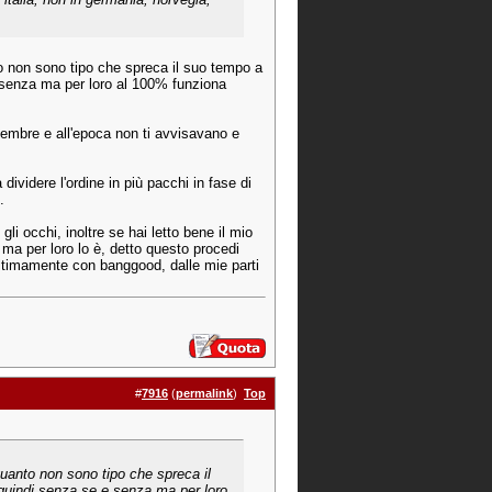
 non sono tipo che spreca il suo tempo a
e senza ma per loro al 100% funziona
dicembre e all'epoca non ti avvisavano e
ividere l'ordine in più pacchi in fase di
.
li occhi, inoltre se hai letto bene il mio
ma per loro lo è, detto questo procedi
ultimamente con banggood, dalle mie parti
#
7916
(
permalink
)
Top
uanto non sono tipo che spreca il
 quindi senza se e senza ma per loro