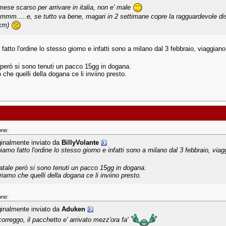
mese scarso per arrivare in italia, non e' male
mm.....e, se tutto va bene, magari in 2 settimane copre la ragguardevole dist
km)
atto l'ordine lo stesso giorno e infatti sono a milano dal 3 febbraio, viaggian
 però si sono tenuti un pacco 15gg in dogana.
che quelli della dogana ce li inviino presto.
one:
ginalmente inviato da
BillyVolante
iamo fatto l'ordine lo stesso giorno e infatti sono a milano dal 3 febbraio, vi
atale però si sono tenuti un pacco 15gg in dogana.
riamo che quelli della dogana ce li inviino presto.
one:
ginalmente inviato da
Aduken
correggo, il pacchetto e' arrivato mezz'ora fa'