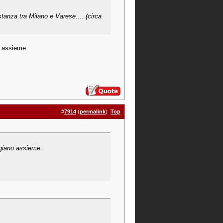
anza tra Milano e Varese.... (circa
o assieme.
#
7914
(
permalink
)
Top
aggiano assieme.