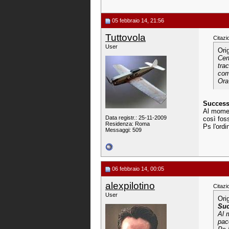
05 febbraio 14, 21:56
Tuttovola
Citazi
User
Ori
Cer
tra
com
Ora
Successa
Al momen
Data registr.: 25-11-2009
così fos
Residenza: Roma
Ps l'ordi
Messaggi: 509
06 febbraio 14, 00:05
alexpilotino
Citazi
User
Ori
Suc
Al 
pac