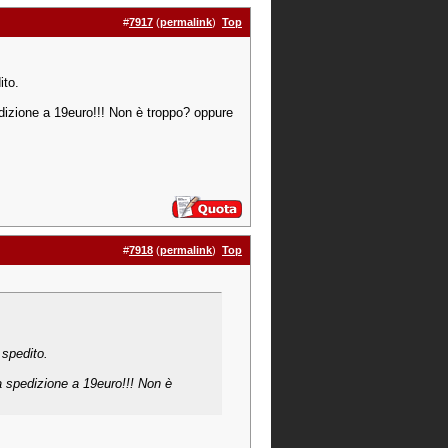
#
7917
(
permalink
)
Top
ito.
izione a 19euro!!! Non è troppo? oppure
#
7918
(
permalink
)
Top
 spedito.
 spedizione a 19euro!!! Non è