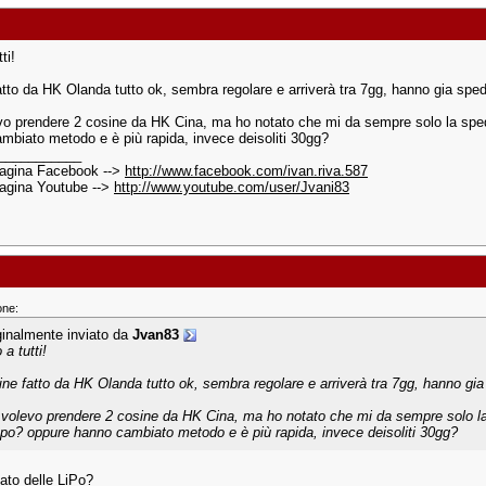
ti!
atto da HK Olanda tutto ok, sembra regolare e arriverà tra 7gg, hanno gia sped
vo prendere 2 cosine da HK Cina, ma ho notato che mi da sempre solo la sped
mbiato metodo e è più rapida, invece deisoliti 30gg?
___________
pagina Facebook -->
http://www.facebook.com/ivan.riva.587
agina Youtube -->
http://www.youtube.com/user/Jvani83
one:
ginalmente inviato da
Jvan83
 a tutti!
ine fatto da HK Olanda tutto ok, sembra regolare e arriverà tra 7gg, hanno gia
 volevo prendere 2 cosine da HK Cina, ma ho notato che mi da sempre solo la
ppo? oppure hanno cambiato metodo e è più rapida, invece deisoliti 30gg?
nato delle LiPo?