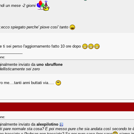
ndi un mese -2 giorni
.:ecco spiegato perche' piove cosi' tanto
e ti sei perso l'aggiornamento fatto 10 ore dopo
___________
one:
ginalmente inviato da
uno sbruffone
ellisticamente sei zero
 me....tanti anni buttati via.....
one:
ginalmente inviato da
alexpilotino
ti pare normale sta cosa? E poi messo pure che sia andata così secondo te 
lipo tracciato e l'hubsan non tracciato? Se per puro caso (per caso
siamo in 