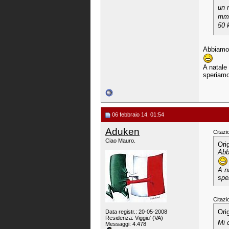
un 
mmm
50 
Abbiamo f
A natale
speriamo 
06 febbraio 14, 01:54
Aduken
Citazi
Ciao Mauro.
Ori
Abb
A n
spe
Citazi
Ori
Data registr.: 20-05-2008
Residenza: Viggiu' (VA)
Mi 
Messaggi: 4.478