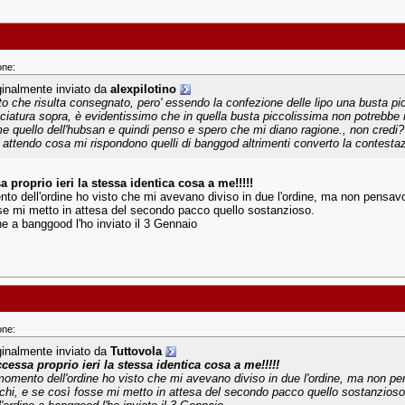
one:
ginalmente inviato da
alexpilotino
to che risulta consegnato, pero' essendo la confezione delle lipo una busta pic
cciatura sopra, è evidentissimo che in quella busta piccolissima non potrebbe 
e quello dell'hubsan e quindi penso e spero che mi diano ragione., non credi?
 attendo cosa mi rispondono quelli di banggod altrimenti converto la contesta
 proprio ieri la stessa identica cosa a me!!!!!
to dell'ordine ho visto che mi avevano diviso in due l'ordine, ma non pensav
se mi metto in attesa del secondo pacco quello sostanzioso.
ne a banggood l'ho inviato il 3 Gennaio
one:
ginalmente inviato da
Tuttovola
cessa proprio ieri la stessa identica cosa a me!!!!!
momento dell'ordine ho visto che mi avevano diviso in due l'ordine, ma non p
chi, e se così fosse mi metto in attesa del secondo pacco quello sostanzioso