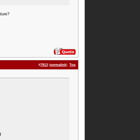
ature?
#
7913
(
permalink
)
Top
4