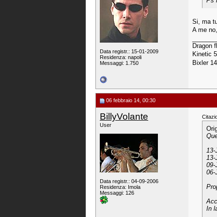
Ps 
Si, ma tu
A me no,
_______
Dragon f
Data registr.: 15-01-2009
Kinetic 
Residenza: napoli
Bixler 1
Messaggi: 1.750
06 febbraio 14, 00:30
BillyVolante
Citazi
User
Ori
Que
13-
13-
09-
06-
Data registr.: 04-09-2006
Pro
Residenza: Imola
Messaggi: 126
Acc
In 