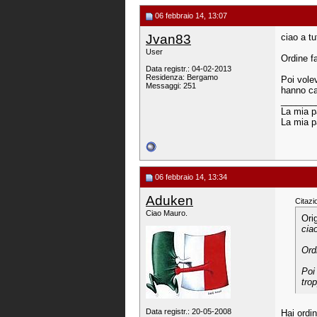
06 febbraio 14, 13:07
Jvan83
ciao a tut
User
Ordine f
Data registr.: 04-02-2013
Residenza: Bergamo
Poi vole
Messaggi: 251
hanno ca
_______
La mia 
La mia p
06 febbraio 14, 13:34
Aduken
Citazi
Ciao Mauro.
Ori
ciao
Ord
Poi
tro
Data registr.: 20-05-2008
Hai ordi