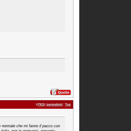
#
7915
(
permalink
)
Top
è normale che mi fanno il pacco con
italia, non in germania, norvegia,