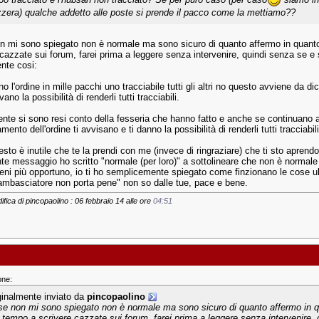
zzera) qualche addetto alle poste si prende il pacco come la mettiamo??
n mi sono spiegato non è normale ma sono sicuro di quanto affermo in quanto
 cazzate sui forum, farei prima a leggere senza intervenire, quindi senza se 
nte cosi:
no l'ordine in mille pacchi uno tracciabile tutti gli altri no questo avviene da 
vano la possibilità di renderli tutti tracciabili.
nte si sono resi conto della fesseria che hanno fatto e anche se continuano a d
ento dell'ordine ti avvisano e ti danno la possibilità di renderli tutti tracciabili
sto è inutile che te la prendi con me (invece di ringraziare) che ti sto aprendo g
te messaggio ho scritto "normale (per loro)" a sottolineare che non è normale 
ieni più opportuno, io ti ho semplicemente spiegato come finzionano le cose 
"ambasciatore non porta pene" non so dalle tue, pace e bene.
ifica di pincopaolino : 06 febbraio 14 alle ore
04:51
one:
ginalmente inviato da
pincopaolino
se non mi sono spiegato non è normale ma sono sicuro di quanto affermo in q
 tempo a scrivere cazzate sui forum, farei prima a leggere senza intervenire,