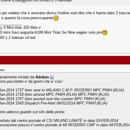
l'ordine a banggood l'ho inviato il 3 Gennaio
 per vedere che ti avevano diviso l'ordine vuol dire che ti hanno dato 2 tracci
 e questo la cosa preoccupante
___________
ly 4 Mini titan 325 Max-z
50 nitro fuso augusta A109 Mini Titan Se Nine eagles solo pro
400 1.1 hubsan x4 led
one:
ginalmente inviato da
Aduken
sto pacchetto e' da giorni che e' cosi':
Jan-2014 1727 Item sent to MILANO C.M.P. ROSERIO MPC PMIH (KLIA)
Jan-2014 1718 Item arrived MPC PMIH (KLIA) MPC PMIH (KLIA)
Jan-2014 1707 Item posted over the counter MPC PMIH (KLIA)
Jan-2014 1543 Dispatch Pre-Alert 06/01/2014 MPC PMIH (KLIA)
prio adesso guardo sul sito delle poste:
ettato dal centro postale di CSI MILANO LINATE in data 03-FEB-2014
lavorazione presso il centro postale di MI ROSERIO CMP in data 04-FEB-201