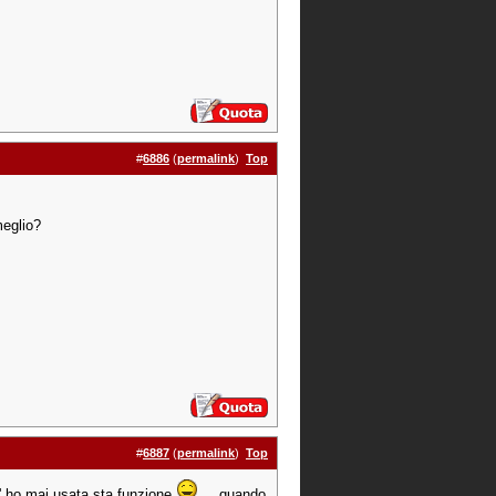
#
6886
(
permalink
)
Top
meglio?
#
6887
(
permalink
)
Top
l' ho mai usata sta funzione
quando