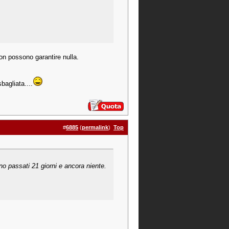
on possono garantire nulla.
bagliata....
#
6885
(
permalink
)
Top
no passati 21 giorni e ancora niente.