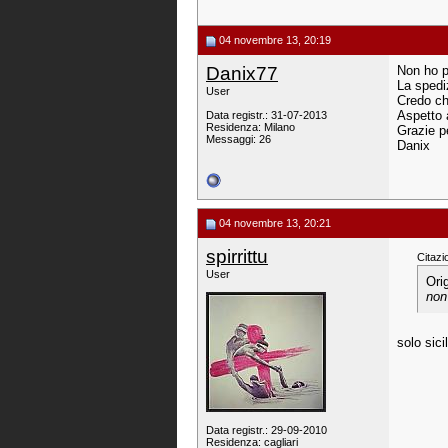
04 novembre 13, 20:19
Danix77
Non ho p
La spediz
User
Credo ch
Aspetto 
Data registr.: 31-07-2013
Residenza: Milano
Grazie p
Messaggi: 26
Danix
04 novembre 13, 20:21
spirrittu
Citazi
User
Ori
non
solo sic
Data registr.: 29-09-2010
Residenza: cagliari