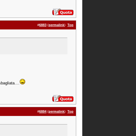
#
6883
(
permalink
)
Top
bagliata....
#
6884
(
permalink
)
Top