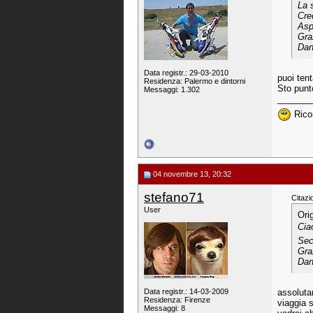
La 
Cre
Asp
Gra
Dan
Data registr.: 29-03-2010
puoi ten
Residenza: Palermo e dintorni
Sto punto
Messaggi: 1.302
_______
Ricor
04 novembre 13, 20:32
stefano71
Citazi
User
Ori
Cia
Sec
Gra
Dan
Data registr.: 14-03-2009
assoluta
Residenza: Firenze
viaggia s
Messaggi: 8