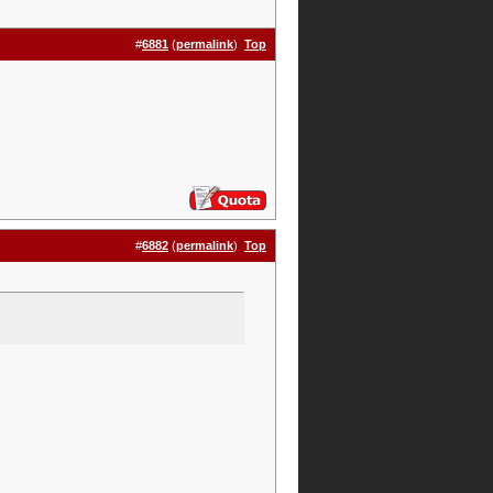
#
6881
(
permalink
)
Top
#
6882
(
permalink
)
Top