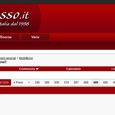
Risorse
Varie
ioni generali
>
Modellismo
ne!!
Community
Calendario
I 
di 1019
«
Primo
<
189
589
639
679
687
688
689
690
6