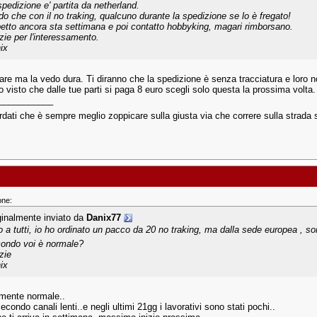
spedizione e' partita da netherland.
do che con il no traking, qualcuno durante la spedizione se lo è fregato!
etto ancora sta settimana e poi contatto hobbyking, magari rimborsano.
zie per l'interessamento.
ix
tare ma la vedo dura. Ti diranno che la spedizione è senza tracciatura e loro n
 visto che dalle tue parti si paga 8 euro scegli solo questa la prossima volta.
___________
dati che è sempre meglio zoppicare sulla giusta via che correre sulla strada s
one:
ginalmente inviato da
Danix77
o a tutti, io ho ordinato un pacco da 20 no traking, ma dalla sede europea , so
ondo voi è normale?
zie
ix
mente normale..
econdo canali lenti..e negli ultimi 21gg i lavorativi sono stati pochi..