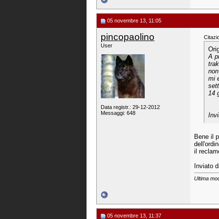
05 novembre 13, 11:05
pincopaolino
Citazi
User
Ori
A pr
tra
non
mi 
set
14 g
Data registr.: 29-12-2012
Messaggi: 648
Inv
Bene il p
dell'ordi
il recla
Inviato 
Ultima mod
05 novembre 13, 11:37