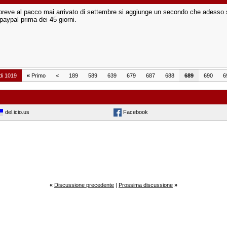
breve al pacco mai arrivato di settembre si aggiunge un secondo che adesso st
paypal prima dei 45 giorni.
di 1019
«
Primo
<
189
589
639
679
687
688
689
690
6
del.icio.us
Facebook
«
Discussione precedente
|
Prossima discussione
»