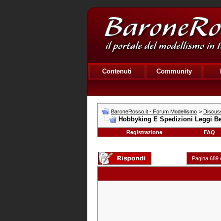
Contenuti
Community
BaroneRosso.it - Forum Modellismo
>
Discuss
Hobbyking E Spedizioni Leggi Be
Registrazione
FAQ
Pagina 689 