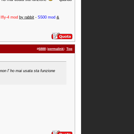
-
Ifly-4 mod
by rabbit
-
S500 mod
&
#
6888
(
permalink
)
Top
 non l' ho mai usata sta funzione