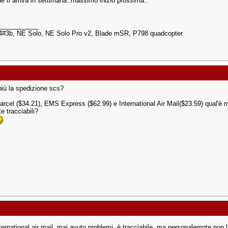
he ti arriva in settimana..massimo inizio prossima..
___________
4#3b, NE Solo, NE Solo Pro v2, Blade mSR, P798 quadcopter
più la spedizione scs?
Parcel ($34.21), EMS Express ($62.99) e International Air Mail($23.59) qual'è 
e tracciabili?
nternational air mail, mai avuto problemi. è tracciabile, ma personalemnte non 