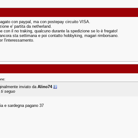
agato con paypal, ma con postepay circuito VISA.
ione e' partita da netherland.
e con il no traking, qualcuno durante la spedizione se lo è fregato!
ancora sta settimana e poi contatto hobbyking, magari rimborsano.
er l'interessamento.
one:
ginalmente inviato da
Alino74
 ti seguo
ilia e sardegna pagano 37