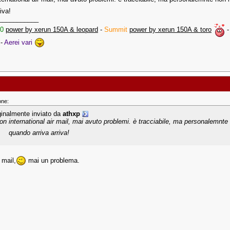
riva!
___________
.0
power by xerun 150A & leopard
-
Summit
power by xerun 150A & toro
-
Aerei vari
one:
ginalmente inviato da
athxp
con international air mail, mai avuto problemi. è tracciabile, ma personalemnte
quando arriva arriva!
 mail,
mai un problema.