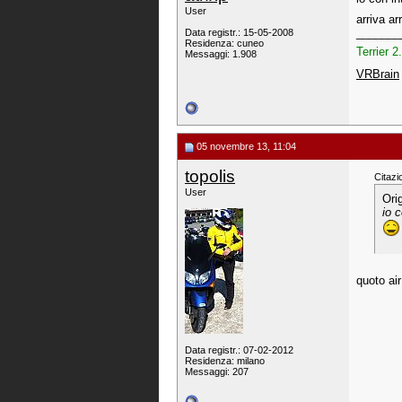
User
arriva ar
_______
Data registr.: 15-05-2008
Residenza: cuneo
Terrier 2
Messaggi: 1.908
VRBrain
05 novembre 13, 11:04
topolis
Citazi
User
Ori
io 
quoto air
Data registr.: 07-02-2012
Residenza: milano
Messaggi: 207