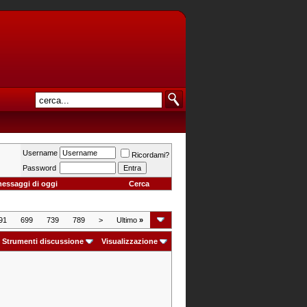
Username
Ricordami?
Password
messaggi di oggi
Cerca
91
699
739
789
>
Ultimo
»
Strumenti discussione
Visualizzazione