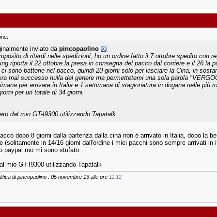
one:
ginalmente inviato da
pincopaolino
oposito di ritardi nelle spedizioni, ho un ordine fatto il 7 ottobre spedito con reg
king riporta il 22 ottobre la presa in consegna del pacco dal corriere e il 26 
 ci sono batterie nel pacco, quindi 20 giorni solo per lasciare la Cina, in sosta
era mai successo nulla del genere ma permettetemi una sola parola "VERGO
timana per arrivare in Italia e 1 settimana di stagionatura in dogana nelle più r
iorni per un totale di 34 giorni.
iato dal mio GT-I9300 utilizzando Tapatalk
acco dopo 8 giorni dalla partenza dalla cina non é arrivato in Italia, dopo la b
ne (solitamente in 14/16 giorni dall'ordine i miei pacchi sono sempre arrivati in 
mo paypal mo mi sono stufato.
dal mio GT-I9300 utilizzando Tapatalk
ifica di pincopaolino : 05 novembre 13 alle ore
11:12