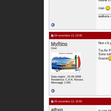
vedrai c
ciao
_______
walkera 
04 novembre 13, 23:05
MyRino
Non c'è 
User
Tra Air 
Sono tutt
Grazie
Data registr.: 15-09-2008
Residenza: C.A.N. Novara
Messaggi: 1.691
05 novembre 13, 10:55
athxp
io con i