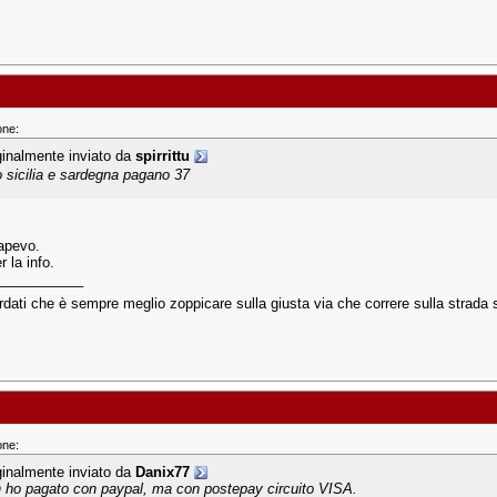
one:
ginalmente inviato da
spirrittu
o sicilia e sardegna pagano 37
apevo.
r la info.
___________
dati che è sempre meglio zoppicare sulla giusta via che correre sulla strada s
one:
ginalmente inviato da
Danix77
 ho pagato con paypal, ma con postepay circuito VISA.