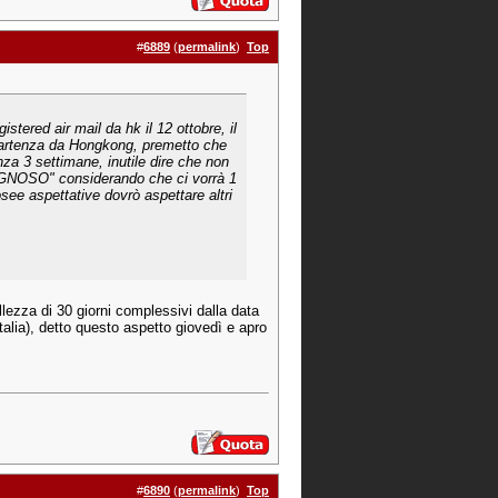
#
6889
(
permalink
)
Top
istered air mail da hk il 12 ottobre, il
la partenza da Hongkong, premetto che
nza 3 settimane, inutile dire che non
GNOSO" considerando che ci vorrà 1
osee aspettative dovrò aspettare altri
ellezza di 30 giorni complessivi dalla data
italia), detto questo aspetto giovedì e apro
#
6890
(
permalink
)
Top