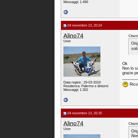
Messaggi: 1.490
04 novembre 13, 20:24
Alino74
Citazi
User
Ori
sol
Ok
Non lo s
grazie pe
_______
Data registr.: 29-03-2010
Ricor
Residenza: Palermo e dintorni
Messaggi: 1.302
04 novembre 13, 20:25
Alino74
Citazi
User
Ori
Non